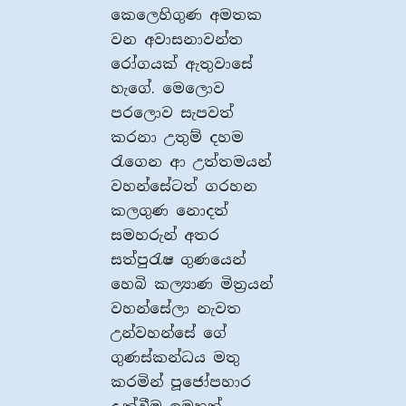
කෙලෙහිගුණ අමතක
වන අවාසනාවන්ත
රෝගයක් ඇතුවාසේ
හැගේ. මෙලොව
පරලොව සැපවත්
කරනා උතුම් දහම
රැගෙන ආ උත්තමයන්
වහන්සේටත් ගරහන
කලගුණ නොදත්
සමහරුන් අතර
සත්පුරැෂ ගුණයෙන්
හෙබි කල්‍යාණ මිත්‍රයන්
වහන්සේලා නැවත
උන්වහන්සේ ගේ
ගුණස්කන්ධය මතු
කරමින් පූජෝපහාර