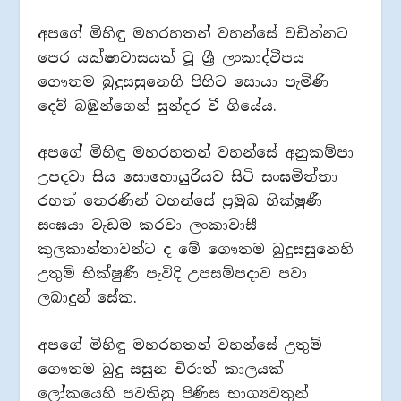
අපගේ මිහිඳු මහරහතන් වහන්සේ වඩින්නට
පෙර යක්ෂාවාසයක් වූ ශ්‍රී ලංකාද්වීපය
ගෞතම බුදුසසුනෙහි පිහිට සොයා පැමිණි
දෙව් බඹුන්ගෙන් සුන්දර වී ගියේය.
අපගේ මිහිඳු මහරහතන් වහන්සේ අනුකම්පා
උපදවා සිය සොහොයුරියව සිටි සංඝමිත්තා
රහත් තෙරණින් වහන්සේ ප්‍රමුඛ භික්ෂුණී
සංඝයා වැඩම කරවා ලංකාවාසී
කුලකාන්තාවන්ට ද මේ ගෞතම බුදුසසුනෙහි
උතුම් භික්ෂුණී පැවිදි උපසම්පදාව පවා
ලබාදුන් සේක.
අපගේ මිහිඳු මහරහතන් වහන්සේ උතුම්
ගෞතම බුදු සසුන චිරාත් කාලයක්
ලෝකයෙහි පවතිනු පිණිස භාග්‍යවතුන්