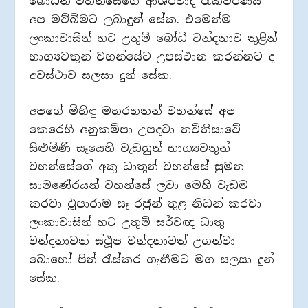
බෝධීන් වහන්සේගේ ආශීර්වාද රැකවරණය
අප මව්බිමට ලබාදුන් සේක. එමෙන්ම
ලංකාවාසීන් හට උතුම් බෝධි වන්දනාව තුළින්
භාග්‍යවතුන් වහන්සේට උපස්ථාන කරන්නට ද
අවස්ථාව සලසා දුන් සේක.
අපගේ මිහිඳු මහරහතන් වහන්සේ අප
කෙරෙහි අනුකම්පා උපදවා තව්තිසාවේ
සිළුමිණි සෑයෙහි වැඩහුන් භාග්‍යවතුන්
වහන්සේගේ අකු ධාතූන් වහන්සේ සුමන
සාමණේරයන් වහන්සේ ලවා මෙහි වැඩම
කරවා ථූපාරාම සෑ රජුන් තුළ නිධන් කරවා
ලංකාවාසීන් හට උතුම් සර්වඥ ධාතු
වන්දනාවත් ස්ථූප වන්දනාවත් උගන්වා
බොහෝ පින් රැස්කර ගැනීමට මග සලසා දුන්
සේක.