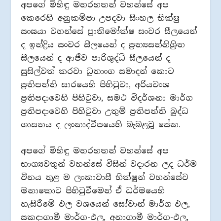
අපගේ මිහිඳු මහරහතන් වහන්සේ අප
කෙරෙහි අනුකම්පා උපදවා සිංහල භික්ෂු
සංඝයා වහන්සේ ප්‍රාතිමෝක්ෂ සංවර සීලයෙන්
ද ඉන්ද්‍රිය සංවර සීලයෙන් ද ප්‍රත්‍යසන්නිශ්‍රිත
සීලයෙන් ද ආජීව පාරිශුද්ධි සීලයෙන් ද
සුසිල්වත් කරවා ධුතාංග සමාදන් කොට
ප්‍රතිපත්ති සාරයෙහි පිහිටුවා, අරියවංශ
ප්‍රතිපදාවෙහි පිහිටුවා, සමථ විදර්ශනා මාර්ග
ප්‍රතිපදාවෙහි පිහිටුවා උතුම් ප්‍රතිපත්ති බුද්ධ
ශාසනය ද ලංකාද්වීපයෙහි බැබළවූ සේක.
අපගේ මිහිඳු මහරහතන් වහන්සේ අප
භාග්‍යවතුන් වහන්සේ විසින් වදාරන ලද ධර්ම
විනය තුළ ම ලංකාවාසී භික්ෂූන් වහන්සේව
මනාකොට පිහිටුවීමෙන් ඒ ධර්මයෙහි
හැසිරීමේ ඵල වශයෙන් සෝවාන් මාර්ග-ඵල,
සකදාගාමී මාර්ග-ඵල, අනාගාමී මාර්ග-ඵල,