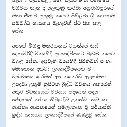
තැන ද රුවන්වැලි මහා සෑරජාණන් වහන්සේ
පිහිටන තැන ද සලකුණු කරවා අනුරාධපුරයේ
මහා සීමාව ලකුණු කොට පිහිටුවා ශ්‍රී ගෞතම
සම්බුද්ධ ශාසනය මැනැවින් ස්ථාපිත කළ
සේක.
අපගේ මිහිඳු මහරහතන් වහන්සේ තිස්
දෙහැවිරිදි වියෙහිදී ලංකාද්වීපයට වැඩම කොට
වදාළ සේක. අසූවැනි වියෙහිදී පිරිනිවන් පානා
මොහොත දක්වා ලංකාද්වීපයෙහි ම
වැඩවාසය කරමින් අප කෙරෙහි අනුකම්පා
උපදවා උතුම් ත්‍රිපිටක බුද්ධ වචනය අකුරෙන්
අකුර වචනයෙන් වචනය පදයෙන් පදය
ඡේදයෙන් ඡේදය නිවැරදිව උගන්වා නවාංග
ශාස්තෘ ශාසනයෙන් සමලංකෘත වූ පර්යාප්ති
බුද්ධ ශාසනය ලංකාද්වීපයේ බැබළවූ සේක.