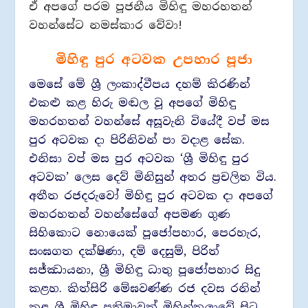
ඒ අපගේ පරම පූජනීය මිහිඳු මහරහතන්
වහන්සේට නමස්කාර වේවා!
මිහිඳු පුර අටවක උපහාර පූජා
මෙසේ මේ ශ්‍රී ලංකාද්වීපය දහම් කිරණින්
එකළු කළ හිරු මඬල වූ අපගේ මිහිඳු
මහරහතන් වහන්සේ අසූවැනි වියේදී වප් මස
පුර අටවක දා පිරිනිවන් පා වදාළ සේක.
එනිසා වප් මස පුර අටවක ‘ශ්‍රී මිහිඳු පුර
අටවක’ ලෙස දෙව් මිනිසුන් අතර ප්‍රචලිත විය.
අතීත රජදරුවෝ මිහිඳු පුර අටවක දා අපගේ
මහරහතන් වහන්සේගේ අපමණ ගුණ
සිහිකොට නොයෙක් පූජෝපහාර, පෙරහැර,
සංඝගත දක්ෂිණා, දම් දෙසුම්, පිරිත්
සජ්ඣායනා, ශ්‍රී මිහිඳු ධාතු පූජෝපහාර සිදු
කළහ. කිත්සිරි මේඝවණ්ණ රජ දවස රනින්
කළ ශ්‍රී මිහිඳු ප්‍රතිමාවක් මිහින්තලාවේ සිට