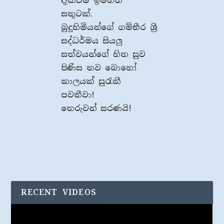
දැක්වීම ඉමහත්
සතුටක්.
බුදුහිමියන්ගේ ගම්භීර ශ්‍රී
සද්ධර්මය සියලු
සත්වයන්ගේ හිත සුව
පිණිස තව බොහෝ
කාලයක් සුරැකී
පවතීවා!
තෙරුවන් සරණයි!
RECENT VIDEOS