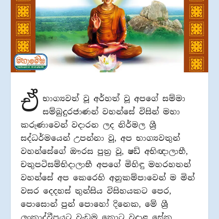
ඒ
භාග්‍යවත් වූ අර්හත් වූ අපගේ සම්මා
සම්බුදුරජාණන් වහන්සේ විසින් මහා
කරුණාවෙන් වදාරන ලද නිර්මල ශ්‍රී
සද්ධර්මයෙන් උපන්නා වූ, අප භාග්‍යවතුන්
වහන්සේගේ ඖරස පුත්‍ර වූ, ෂඩ් අභිඥාලාභී,
චතුපටිසම්භිදාලාභී අපගේ මිහිඳු මහරහතන්
වහන්සේ අප කෙරෙහි අනුකම්පාවෙන් ම මින්
වසර දෙදහස් තුන්සිය විසිහයකට පෙර,
පොසොන් පුන් පොහෝ දිනෙක, මේ ශ්‍රී
ලංකාද්වීපයට වැඩම කොට වදාළ සේක.