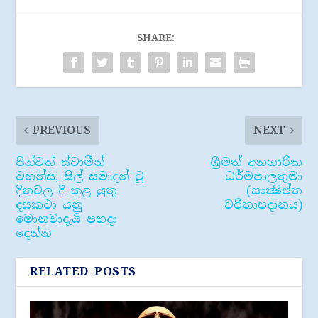
SHARE:
PREVIOUS
NEXT
පින්වත් ස්වාමීන්
ශ්‍රීමත් අනගාරික
වහන්ස, සිල් සමාදන් වූ
ධර්මපාලතුමා
දිනවල දී කළ යුතු
(සංක්‍ෂිප්ත
දසකථා යනු
චරිතාපදානය)
මොනවාදැයි පහදා
දෙන්න
RELATED POSTS