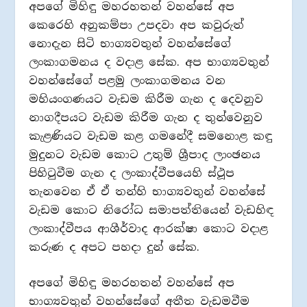
අපගේ මිහිඳු මහරහතන් වහන්සේ අප
කෙරෙහි අනුකම්පා උපදවා අප කවුරුත්
නොදැන සිටි භාග්‍යවතුන් වහන්සේගේ
ලංකාගමනය ද වදාළ සේක. අප භාග්‍යවතුන්
වහන්සේගේ පළමු ලංකාගමනය වන
මහියංගණයට වැඩම කිරීම ගැන ද දෙවනුව
නාගදීපයට වැඩම කිරීම ගැන ද තුන්වෙනුව
කැළණියට වැඩම කළ ගමනේදී සමනොළ කඳු
මුදුනට වැඩම කොට උතුම් ශ්‍රීපාද ලාංඡනය
පිහිටුවීම ගැන ද ලංකාද්වීපයෙහි ස්ථූප
තැනවෙන ඒ ඒ තන්හි භාග්‍යවතුන් වහන්සේ
වැඩම කොට නිරෝධ සමාපත්තියෙන් වැඩහිඳ
ලංකාද්වීපය ආශීර්වාද ආරක්ෂා කොට වදාළ
කරුණ ද අපට පහදා දුන් සේක.
අපගේ මිහිඳු මහරහතන් වහන්සේ අප
භාග්‍යවතුන් වහන්සේගේ අතීත වැඩමවීම