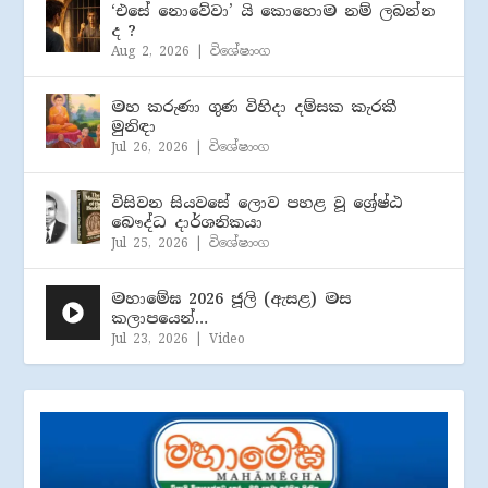
‘එසේ නොවේවා’ යි කොහොම නම් ලබන්න
ද ?
Aug 2, 2026
|
විශේෂාංග
මහ කරුණා ගුණ විහිදා දම්සක කැරකී
මුනිඳා
Jul 26, 2026
|
විශේෂාංග
විසිවන සියවසේ ලොව පහළ වූ ශ්‍රේෂ්ඨ
බෞද්ධ දාර්ශනිකයා
Jul 25, 2026
|
විශේෂාංග
මහාමේඝ 2026 ජූලි (​ඇසළ) මස
කලාපයෙන්…
Jul 23, 2026
|
Video