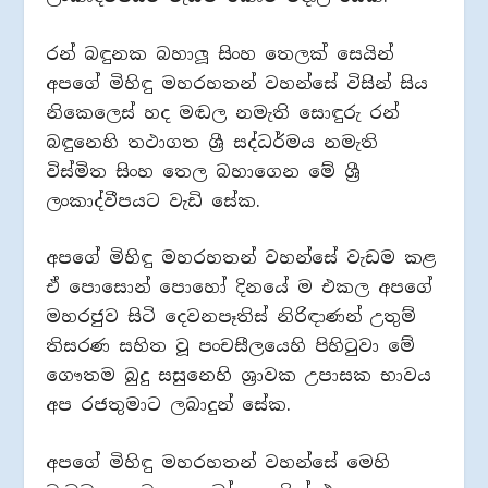
රන් බඳුනක බහාලූ සිංහ තෙලක් සෙයින්
අපගේ මිහිඳු මහරහතන් වහන්සේ විසින් සිය
නිකෙලෙස් හද මඬල නමැති සොඳුරු රන්
බඳුනෙහි තථාගත ශ්‍රී සද්ධර්මය නමැති
විස්මිත සිංහ තෙල බහාගෙන මේ ශ්‍රී
ලංකාද්වීපයට වැඩි සේක.
අපගේ මිහිඳු මහරහතන් වහන්සේ වැඩම කළ
ඒ පොසොන් පොහෝ දිනයේ ම එකල අපගේ
මහරජුව සිටි දෙවනපෑතිස් නිරිඳාණන් උතුම්
තිසරණ සහිත වූ පංචසීලයෙහි පිහිටුවා මේ
ගෞතම බුදු සසුනෙහි ශ්‍රාවක උපාසක භාවය
අප රජතුමාට ලබාදුන් සේක.
අපගේ මිහිඳු මහරහතන් වහන්සේ මෙහි