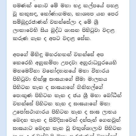
පමණක් නොව මේ මහා භද්‍ර කල්පයේ පහළ
වූ කකුසඳ, කෝණාගමන, කාශ්‍යප යන පෙර
සම්බුදුරජාණන් වහන්සේලා ද මේ ශ්‍රී
ලංකාවෙහි සිය බුද්ධ ශාසන පිහිටුවා වදාළ
කරුණ ගැන ද අපට වදාළ සේක.
අපගේ මිහිඳු මහරහතන් වහන්සේ අප
කෙරෙහි අනුකම්පා උපදවා අනුරාධපුරයෙහි
මහමෙව්නා වනෝද්‍යානයේ මහා විහාරය
පිහිටුවා භික්ෂු සංඝයාගේ සීමා මාලකය
පිහිටන තැන ද සංඝයාගේ ගිනිහල්ගේ
පොකුණ පිහිටන තැන ද ජය ශ්‍රී මහා බෝධීන්
වහන්සේ පිහිටන තැන ද සංඝයාගේ මහා
උපෝසථාගාරය පිහිටන තැන ද සංඝ ලාභය
බෙදන තැන ද සිව්දිසාවෙන් දන්පැන් ගෙනවුත්
සංඝයාට බෙදන තැන වූ චතුශ්ශාලාව පිහිටන