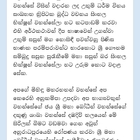
වහන්සේ විසින් වදාරන ලද උතුම් ධර්ම විනය
සංඛ්‍යාත ත්‍රිපිටක බුද්ධ වචනය සිංහල
භික්ෂූන් වහන්සේලා හට කටපාඩම් කරවා
එහි අර්ථකථාවන් දීප භාෂාවෙන් උගන්වා
උතුම් සසුන් මග නොසිඳී පවත්වනු පිණිස
භාණක පරම්පරාවන්ට භාරකොට ශ්‍රී ගෞතම
සම්බුදු සසුන සුරැකීමේ මහා සසුන් බර සිංහල
භික්ෂූන් වහන්සේලා හට උරුම කොට වදාළ
සේක.
අපගේ මිහිඳු මහරහතන් වහන්සේ අප
කෙරෙහි අනුකම්පා උපදවා අප භාග්‍යවතුන්
වහන්සේගේ ජය ශ්‍රී මහා බෝධීන් වහන්සේගේ
දකුණු ශාඛා වහන්සේ දඹදිව් තලයෙන් මේ
සිරිලක් බිමට වඩමවා ගෙන අවුත්
අනුරාධපුරයෙහි රෝපණය කරවා ශ්‍රී මහා