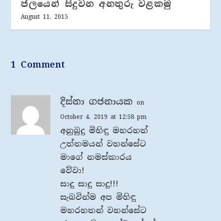
ජලයෙන් සිදුවන අනතුරු වළකමු
August 11, 2015
1 Comment
දිස්නා ගජනායක
on
October 4, 2019 at 12:58 pm
අනුබුදු මිහිඳු මහරහත්
උත්තමයන් වහන්සේට
මාගේ නමස්කාරය
වේවා!
සාදු සාදු සාදු!!!
සැබවින්ම අප මිහිඳු
මහරහතන් වහන්සේට