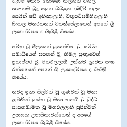
වැඩම කොට නොබෝ කලකින් එකල
ගෞතම බුදු සසුන බබළන දඹදිව් තලය
සෙයින් ෂඞ් අභිඥාලාභී, චතුපටිසම්භිදාලාභී
සිංහල මහරහතන් වහන්සේලාගෙන් අපගේ ශ්‍රී
ලංකාද්වීපය ද බැබළී ගියේය.
පවිත්‍ර වූ සීලයෙන් සුශෝභිත වූ, සම්මා
සමාධියෙන් සුපහන් වූ, නිමල ප්‍රඥාවෙන්
ප්‍රභාෂ්වර වූ, මගඵලලාභී උත්තම ශ්‍රාවක සංඝ
රත්නයෙන් අපගේ ශ්‍රී ලංකාද්වීපය ද බැබළී
ගියේය.
තවද ඉතා සිල්වත් වූ ගුණවත් වූ මනා
නුවණින් යුක්ත වූ මහා ත්‍යාගී වූ බුද්ධ
සාසනමාමක වූ මගඵලලාභී සුපින්වත්
උපාසක උපාසිකාවන්ගෙන් ද අපගේ
ලංකාද්වීපය බැබළී ගියේය.