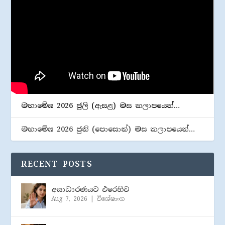
මහාමේඝ 2026 ජූලි (​ඇසළ) මස කලාපයෙන්…
මහාමේඝ 2026 ජුනි (​පොසොන්) මස කලාපයෙන්…
RECENT POSTS
අසාධාරණයට එරෙහිව
Aug 7, 2026
|
විශේෂාංග