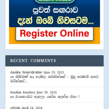
RECENT COMMENTS
Asoka Seneviratne
June 29, 2025
කිසිවක් නෑ හැමදා පවතින්නේ – බුදු සරණයි අපට
on
වටින්නේ…
Pandula Bandara
June 30, 2024
වාසනාවට පැනලා යන්න දෙන්න එපා !
on
පතිරණ
April 24, 2024