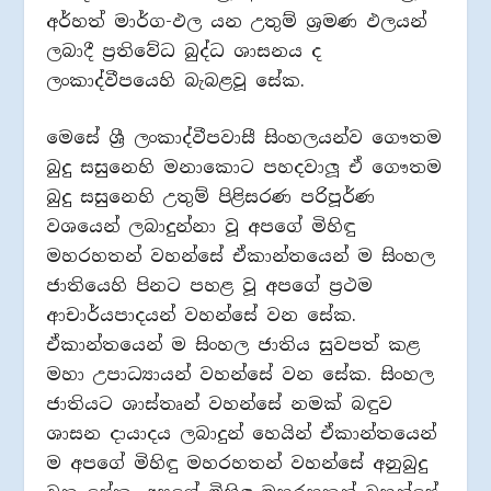
අර්හත් මාර්ග-ඵල යන උතුම් ශ්‍රමණ ඵලයන්
ලබාදී ප්‍රතිවේධ බුද්ධ ශාසනය ද
ලංකාද්වීපයෙහි බැබළවූ සේක.
මෙසේ ශ්‍රී ලංකාද්වීපවාසී සිංහලයන්ව ගෞතම
බුදු සසුනෙහි මනාකොට පහදවාලූ ඒ ගෞතම
බුදු සසුනෙහි උතුම් පිළිසරණ පරිපූර්ණ
වශයෙන් ලබාදුන්නා වූ අපගේ මිහිඳු
මහරහතන් වහන්සේ ඒකාන්තයෙන් ම සිංහල
ජාතියෙහි පිනට පහළ වූ අපගේ ප්‍රථම
ආචාර්යපාදයන් වහන්සේ වන සේක.
ඒකාන්තයෙන් ම සිංහල ජාතිය සුවපත් කළ
මහා උපාධ්‍යායන් වහන්සේ වන සේක. සිංහල
ජාතියට ශාස්තෘන් වහන්සේ නමක් බඳුව
ශාසන දායාදය ලබාදුන් හෙයින් ඒකාන්තයෙන්
ම අපගේ මිහිඳු මහරහතන් වහන්සේ අනුබුදු