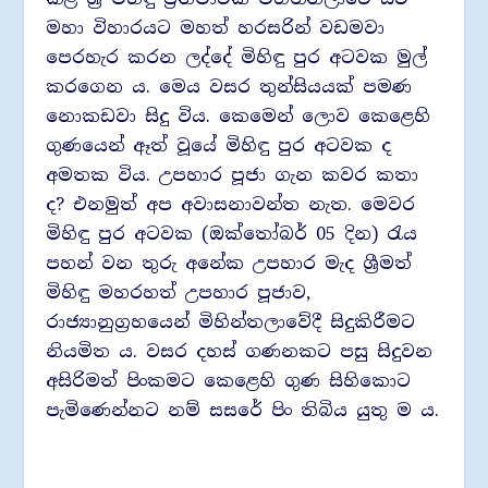
මහා විහාරයට මහත් හරසරින් වඩමවා
පෙරහැර කරන ලද්දේ මිහිඳු පුර අටවක මුල්
කරගෙන ය. මෙය වසර තුන්සියයක් පමණ
නොකඩවා සිදු විය. කෙමෙන් ලොව කෙළෙහි
ගුණයෙන් ඈත් වූයේ මිහිඳු පුර අටවක ද
අමතක විය. උපහාර පූජා ගැන කවර කතා
ද? එනමුත් අප අවාසනාවන්ත නැත. මෙවර
මිහිඳු පුර අටවක (ඔක්තෝබර් 05 දින) රැය
පහන් වන තුරු අනේක උපහාර මැද ශ්‍රීමත්
මිහිඳු මහරහත් උපහාර පූජාව,
රාජ්‍යානුග්‍රහයෙන් මිහින්තලාවේදී සිදුකිරීමට
නියමිත ය. වසර දහස් ගණනකට පසු සිදුවන
අසිරිමත් පිංකමට කෙළෙහි ගුණ සිහිකොට
පැමිණෙන්නට නම් සසරේ පිං තිබිය යුතු ම ය.