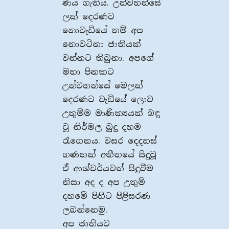
ණය ගැතිය. උන්වහන්සේ
ලක් දෙරණට
නොවැඩියේ නම් අප
නොවටිනා ජාතියක්
වන්නට තිබුනා. අපගේ
මහා පිනකට
උන්වහන්සේ ‌‌මෙලක්
දෙරණට වැඩියේ ලොව
උතුම්ම මාණික්‍යයක් බඳු
වූ නිර්මල බුදු දහම
රැගෙනය. වසර දෙදහස්
ගණනක් අතීතයේ සිදුවූ
ඒ ආශ්චර්යවත් සිදුවීම
නිසා අද ද අප උතුම්
දහමේ පිහිට පිළිසරණ
ලබන්නෙමු.
අප ජාතියට