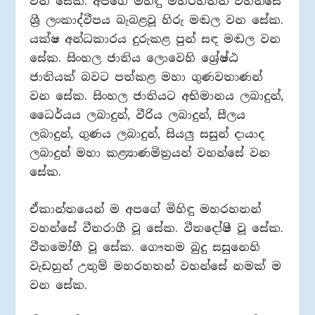
වන සේක. අපගේ මිහිඳු මහරහතන් වහන්සේ
ශ්‍රී ලංකාද්වීපය බැබළවූ හිරු මඬල වන සේක.
යක්ෂ අන්ධකාරය දුරුකළ පුන් සඳ මඬල වන
සේක. සිංහල ජාතිය ලොවෙහි ශ්‍රේෂ්ඨ
ජාතියක් බවට පත්කළ මහා ගුණවතාණන්
වන සේක. සිංහල ජාතියට අභිමානය ලබාදුන්,
ධෛර්යය ලබාදුන්, වීරිය ලබාදුන්, සීලය
ලබාදුන්, ගුණය ලබාදුන්, සියලු සසුන් දායාද
ලබාදුන් මහා කළ්‍යාණමිත්‍රයන් වහන්සේ වන
සේක.
ඒකාන්තයෙන් ම අපගේ මිහිඳු මහරහතන්
වහන්සේ වීතරාගී වූ සේක. වීතදෝෂී වූ සේක.
වීතමෝහී වූ සේක. ගෞතම බුදු සසුනෙහි
වැඩහුන් උතුම් මහරහතන් වහන්සේ නමක් ම
වන සේක.