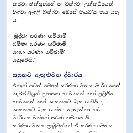
කරවා භික්ෂූන්ගේ පා වන්දවා උක්කුටියෙන්
හිඳුවා ඇඳිලි බන්දවා මෙසේ කියව’යි කිය යුතු
ය.
‘බුද්ධං සරණං ගච්ඡාමි
ධම්මං සරණං ගච්ඡාමි
සංඝං සරණං ගච්ඡාමි’
යනුවෙනි.”
සසුනට ඇතුළුවන ද්වාරය
එතැන් පටන් මෙසේ සරණාගමනය මාර්ගයෙන්
දෙවිමිනිසුන් උපාසක භාවයෙන් හෝ ප්‍රව්‍රජිත
භාවයෙන් හෝ ශාසනයට බැස ගනියි ද
ශාසනයට බැස ගන්නා තැනැත්තා හට
මාර්ගය වන්නේ සරණාගමනය යි.
සරණාගමනය ලැබූවන්ගේ ඒ සරණාගමනය