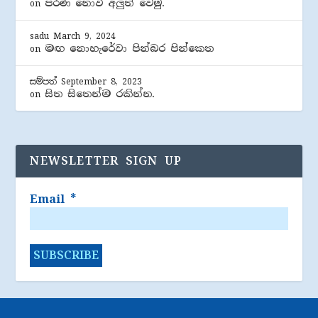
පරණ නොවී අලුත් වෙමු.
on
sadu
March 9, 2024
මඟ නොහැරේවා පින්බර පින්කෙත
on
සම්පත්
September 8, 2023
සිත සිතෙන්ම රකින්න.
on
NEWSLETTER SIGN UP
Email
*