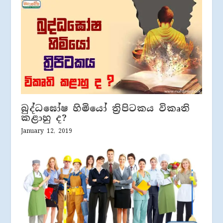
බුද්ධඝෝෂ හිමියෝ ත්‍රිපිටකය විකෘති
කළාහු ද?
January 12, 2019