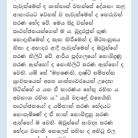
පැවැත්මෙන් ද ශාස්තෘන් වහන්සේ දේශනා කළ
ආකාරයට වෙනස් ව පැවැත්මෙන් ද තෙරුවන්
සරණ භේද වේ. මෙය සිදු වන්නේ
පෘථග්ජනයන්ගෙන් ම ය. බුදුරජුන් ගුණ
නොදැනීමෙන් ද සැක කිරීමෙන් ද මිථ්‍යානුසය
නිසා ද අනාදර ආදී පැවැත්මෙන් ද ඔවුන්ගේ
සරණ කිලිටි වේ. ආර්ය පුද්ගලයෝ නොබිදුණු
සරණ ඇත්තෝ ද නොකිලිටි සරණ ඇත්තෝ ද
වෙති. යම් සේ “මහණෙනි, දෘෂ්ටි සම්පන්න
ශ්‍රාවකයෙක් අන්‍ය ශාස්තෘවරයෙක් උදෙසා
සිටින්නේ ය යන ඒ කාරණය හේතු රහිත ය.
අවකාශ රහිත ය.” යැයි වදාළේ එහෙයිනි.
පෘථග්ජනයෝ ද යම්තාක් සරණ භේදයට
නොපැමිණේ ද ඒ තාක් නොබිඳුනු සරණ
ඇත්තෝ ම වෙති. ඔවුන්ගේ සාවද්‍ය සරණ
භේදය වනාහී කෙලෙස් සහිත ද අනිටු ඵල