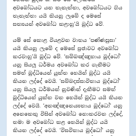
අවබෝධයට යන තැනැත්තා, අවබෝධයට ගිය
තැනැත්තා යයි කියනු ලැබේ ද මෙසේ
සත්‍යයන් අවබෝධ කළාහු’යි බුද්ධ වේ.
යම් සේ කොළ වියළවන වාතය ‘පණ්ණසුසා’
යයි කියනු ලැබේ ද මෙසේ ප්‍රජාවට අවබෝධ
කරවාහු’යි බුද්ධ වේ. ‘සබ්බඤ්ඤුතාය බුද්ධෝ’
යනු සියලු ධර්මය අවබෝධ කර ගැනීමට
සමත් බුද්ධියෙන් යුක්ත හෙයින් බුද්ධ යයි
කියන ලද්දේ වෙයි. ‘සබ්බදස්සාවිතාය බුද්ධෝ’
යනු සියලු ධර්මයන් නුවණින් දැකීමට සමත්
බුද්ධියෙන් යුක්ත වන හෙයින් බුද්ධ යයි කියන
ලද්දේ වෙයි. ‘අනඤ්ඤනෙය්‍යතාය බුද්ධෝ’ යනු
අනෙකෙකු විසින් අවබෝධ නොකරවන ලද්දේ,
තමා ම අවබෝධ කළ හෙයින් බුද්ධ යයි
කියන ලද්දේ වෙයි. ‘විසවිතාය බුද්ධෝ’ යනු