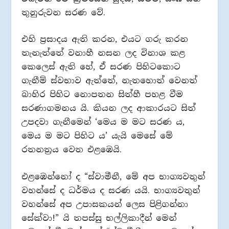
තුනුරුවන සරණ වේ.
එහි ප්‍රසාදය ඇති කරන, එයට ගරු කරන
තැනැත්තේ වනාහී නසන ලද විනාශ කළ
කෙලෙස් ඇති හේ, ඒ සරණ පිහිටකොට
ගැනීම් ස්වභාව ඇත්තේ, නැතහොත් වෙනත්
බාහිර පිහිට නොපතන සිත්හී පහළ වීම
සරණාගමනය යි. කියන ලද ආකාරයට සිත්
උපදවා ගැනීමෙන් ‘මෙය ම මට සරණ ය,
මෙය ම මට පිහිට ය’ යැයි මෙසේ මේ
රතනත්‍රය වෙත එළඹෙයි.
එළඹෙන්නෝ ද “ස්වාමීනී, මේ අප භාග්‍යවතුන්
වහන්සේ ද ධර්මය ද සරණ යයි. භාග්‍යවතුන්
වහන්සේ අප උපාසකයන් ලෙස පිළිගන්නා
සේක්වා!” යි තපස්සු භල්ලිකාදීන් මෙන්