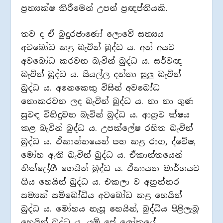
ප්‍රත්‍යක්ෂ කිරීමෙන් උපන් ප්‍රඥප්තියකි.
තව ද ඒ බුදුරජාණෝ ලොවේ සත්‍යය
අවබෝධ කළ බැවින් බුද්ධ ය. අන් අයට
අවබෝධ කරවන බැවින් බුද්ධ ය. සර්වඥ
බැවින් බුද්ධ ය. සියල්ල දන්නා සුලු බැවින්
බුද්ධ ය. අනෙකෙකු විසින් අවබෝධ
නොකරවන ලද බැවින් බුද්ධ ය. නා නා ගුණ
සුවඳ විහිදුවන බැවින් බුද්ධ ය. ආශ්‍රව ක්ෂය
කළ බැවින් බුද්ධ ය. උපක්ලේෂ රහිත බැවින්
බුද්ධ ය. ඒකාන්තයෙන් පහ කළ රාග, ද්වේෂ,
මෝහ ඇති බැවින් බුද්ධ ය. ඒකාන්තයෙන්
නික්ලේශී හෙයින් බුද්ධ ය. ඒකායන මාර්ගයට
ගිය හෙයින් බුද්ධ ය. එකලා ව අනුත්තර
සම්‍යක් සම්බෝධිය අවබෝධ කළ හෙයින්
බුද්ධ ය. මෝහය නැසූ හෙයින්, බුද්ධිය පිළිලැබූ
හෙයින් බුද්ධ ය. යම් සේ ලෝකයේ