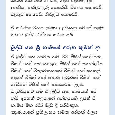
කරණ කොටගෙන බිය, තැති ගැනීම, දුක,
දුගතිය, කරදර දුරු කෙරෙයි. විනාශ කෙරෙයි,
බැහැර කෙරෙයි. නිරුද්ධ කෙරෙයි.
ඒ සරණාගමනය ලබන ශ්‍රාවකයා මෙසේ පළමු
කොට බුද්ධ රත්නය සරණ යයි.
බුද්ධ යන ශ්‍රී නාමයේ අරුත කුමක් ද?
ඒ බුද්ධ යන නාමය තම මව විසින් හෝ පියා
විසින් හෝ සොහොයුරා විසින් හෝ සහෝදරිය
විසින් හෝ මිත්‍රාමාත්‍යයන් විසින් හෝ සහලේ
නෑයන් විසින් හෝ මහණ බමුණන් විසින් හෝ
දෙවියන් විසින් හෝ නොකරන ලදහ.
බුදුවරයනට යම් ඒ බුද්ධ යන නාමයක් වේ
නම් අරහත් ඵලයාගේ අන්තයෙහි උපන් ඒ
නාමය මහ බෝ මැඩ දී සර්වඥතා
ඤාණයාගේ ප්‍රතිලාභය සමඟ අරහත් ඵලය