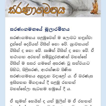
සරණාගමනයේ මූලාරම්භය
සරණාගමනය පළමුවෙන් ම ලොවට හඳුන්වා
දුන්නේ දෙවියන් විසින් නො වේ. ශ්‍රාවකයන්
විසින් ද නො වේ. ඍෂීන් විසින් ද නො වේ. ඒ
තථාගත අරහත් සම්බුදුරජාණන් වහන්සේ
විසින් ම සසර ගමනේ අසරණ වූ සත්වයාට
පිහිට, පිළිසරණ, ආරක්ෂාව පිණිස
සරණාගමනය අනුදැන වදාළෝ ය. ඒ බරණැස
ඉසිපතන මිගදායේ දී පළමු රහතන්
වහන්සේලා සැටනම හමුයේ දී ය.
ඒ කුමක් හෙයින් ද යත් මුලින් ම ඒ රහතන්