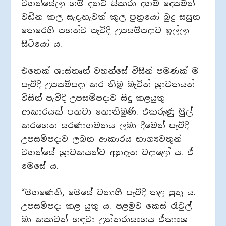
වහන්සේලා ගම් දනව් සිසාරා දහම් දෙසමින්
වඩින කල සැදැහැවත් කුල පුත්‍රයෝ බුදු සසුන
කෙරෙහි පහන්ව පැවිදි උපසම්පදාව ඉල්ලා
සිටියෝ ය.
එතෙක් ශාස්තෘන් වහන්සේ විසින් පමණක් ම
පැවිදි උපසම්පදා කර තිබූ බැවින් ශ්‍රාවකයන්
විසින් පැවිදි උපසම්පදාව සිදු කළයුතු
ආකාරයක් පනවා නොතිබුණි. එකරුණු මුල්
කරගෙන සරණාගමනය ලබා දීමෙන් පැවිදි
උපසම්පදාව ලබන ආකාරය භාග්‍යවතුන්
වහන්සේ ශ්‍රාවකයන්ට අනුදැන වදාළෝ ය. ඒ
මෙසේ ය.
“මහණෙනි, මෙසේ වනාහී පැවිදි කළ යුතු ය.
උපසම්පදා කළ යුතු ය. පළමුව කෙස් රැවුල්
බා කසාවත් හඳවා උත්තරාසංගය ඒකාංශ