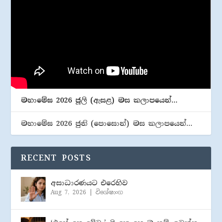
මහාමේඝ 2026 ජූලි (​ඇසළ) මස කලාපයෙන්…
මහාමේඝ 2026 ජුනි (​පොසොන්) මස කලාපයෙන්…
RECENT POSTS
අසාධාරණයට එරෙහිව
Aug 7, 2026
|
විශේෂාංග