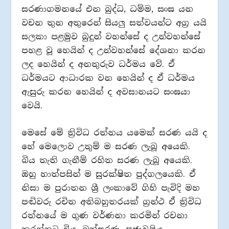
සරණාගමනයේ එන බුද්ධ, ධම්ම, සංඝ යන
වචන තුන අතුරෙන් සියලු සත්වයන්ට අග්‍ර යයි
සලකා පළමුව බුදුන් වහන්සේ ද උන්වහන්සේ
පහළ වූ හෙයින් ද උන්වහන්සේ දේශනා කරන
ලද හෙයින් ද අනතුරුව ධර්මය වේ. ඒ
ධර්මයට ආධාරක වන හෙයින් ද ඒ ධර්මය
ඇසුරු කරන හෙයින් ද අවසානයට සංඝයා
වෙයි.
මෙසේ මේ ත්‍රිවිධ රත්නය යමෙක් සරණ යයි ද
හේ මෙලොව උතුම් ම සරණ ලැබූ අයෙකි.
බිය තැති ගැනීම් රහිත සරණ ලැබූ අයෙකි.
ඔහු හාත්පසින් ම සුරක්ෂිත පුද්ගලයෙකි. ඒ
නිසා ම පුරාතන ශ්‍රී ලංකාවේ ගිහි පැවිදි මහ
පඬිවරු රචිත අතිබහුතරයක් ග්‍රන්ථ ඒ ත්‍රිවිධ
රත්නයේ ම ගුණ වර්ණනා කරමින් රචනා