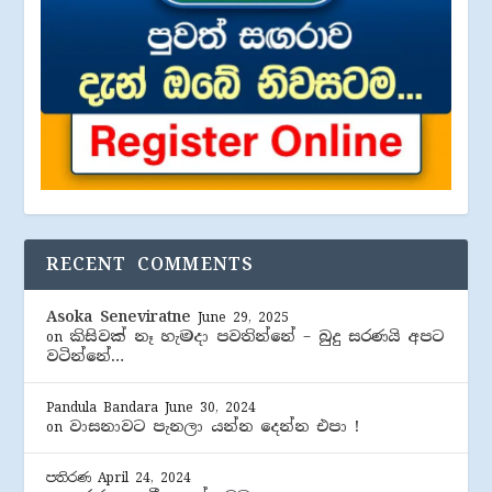
RECENT COMMENTS
Asoka Seneviratne
June 29, 2025
කිසිවක් නෑ හැමදා පවතින්නේ – බුදු සරණයි අපට
on
වටින්නේ…
Pandula Bandara
June 30, 2024
වාසනාවට පැනලා යන්න දෙන්න එපා !
on
පතිරණ
April 24, 2024