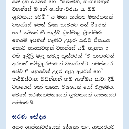
සමාදන් වීමෙන් හෝ “ස්වාමීනී, භාග්‍යවතුන්
වහන්සේ මාගේ ශාස්තෘවරයා ය. මම
ශ්‍රාවකයා වෙමි.” යි මහා කස්සප මහරහතන්
වහන්සේ මෙන් ශිෂ්‍ය භාවයට පත් වීමෙන්
හෝ මෙසේ කී කල්හි බ්‍රහ්මායු බ්‍රාහ්මණ
තෙමේ අසුනින් නැඟිට උතුරු සළුව ඒකාංශ
කොට භාග්‍යවතුන් වහන්සේ යම් තැනක ද
එහි ඇදිලි බැඳ නමැද තුන්වරක් “ඒ භාග්‍යවත්
අරහත් සම්බුදුරජාණන් වහන්සේට නමස්කාර
වේවා!” යනුවෙන් උදම් ඇනූ අයුරින් හෝ
කර්මස්ථාන වඩන්නන් තම ආත්මය පාවා දීම්
වශයෙන් හෝ කෘත්‍ය වශයෙන් හෝ එළඹෙයි.
මෙසේ සරණාගමනයෙන් ශ්‍රාවකයන් ශාසනයට
පැමිණෙයි.
සරණ භේදය
අන්‍ය ශාස්තෘවරයෙක් දේශනා කළ ආකාරයට