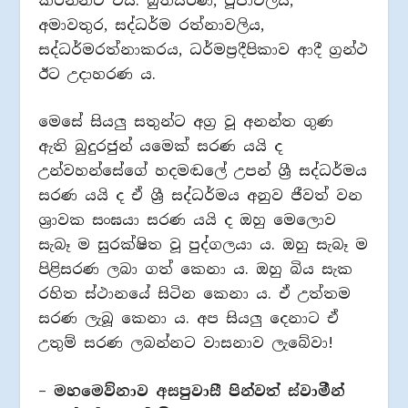
කරන්නට විය. බුත්සරණ, පූජාවලිය,
අමාවතුර, සද්ධර්ම රත්නාවලිය,
සද්ධර්මරත්නාකරය, ධර්මප්‍රදීපිකාව ආදී ග්‍රන්ථ
ඊට උදාහරණ ය.
මෙසේ සියලු සතුන්ට අග්‍ර වූ අනන්ත ගුණ
ඇති බුදුරජුන් යමෙක් සරණ යයි ද
උන්වහන්සේගේ හදමඬලේ උපන් ශ්‍රී සද්ධර්මය
සරණ යයි ද ඒ ශ්‍රී සද්ධර්මය අනුව ජීවත් වන
ශ්‍රාවක සංඝයා සරණ යයි ද ඔහු මෙලොව
සැබෑ ම සුරක්ෂිත වූ පුද්ගලයා ය. ඔහු සැබෑ ම
පිළිසරණ ලබා ගත් කෙනා ය. ඔහු බිය සැක
රහිත ස්ථානයේ සිටින කෙනා ය. ඒ උත්තම
සරණ ලැබූ කෙනා ය. අප සියලු දෙනාට ඒ
උතුම් සරණ ලබන්නට වාසනාව ලැබේවා!
– මහමෙව්නාව අසපුවාසී පින්වත් ස්වාමීන්