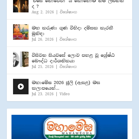
‘එසේ නොවේවා’ යි කොහොම නම් ලබන්න
ද ?
Aug 2, 2026
|
විශේෂාංග
මහ කරුණා ගුණ විහිදා දම්සක කැරකී
මුනිඳා
Jul 26, 2026
|
විශේෂාංග
විසිවන සියවසේ ලොව පහළ වූ ශ්‍රේෂ්ඨ
බෞද්ධ දාර්ශනිකයා
Jul 25, 2026
|
විශේෂාංග
මහාමේඝ 2026 ජූලි (​ඇසළ) මස
කලාපයෙන්…
Jul 23, 2026
|
Video