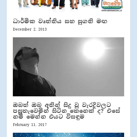
ධාර්මික වෘත්තිය සහ සුගති මඟ
December 2, 2013
ඔබත් ඔබ අතින් සිදු වූ වැරදිවලට
පසුතැවෙමින් සිටින කෙනෙක් ද? එසේ
නම් මෙන්න එයට විසඳුම
February 11, 2017