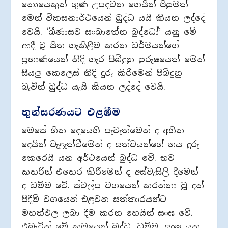
නොයෙකුත් ගුණ උපදවන හෙයින් පියුමක්
මෙන් විකසනාර්ථයෙන් බුද්ධ යයි කියන ලද්දේ
වෙයි. ‘ඛීණාසව සංඛාතේන බුද්ධෝ’ යනු මේ
ආදී වූ සිත හැකිළීම කරන ධර්මයන්ගේ
ප්‍රහාණයෙන් නිදි හැර පිබිදුනු පුරුෂයෙක් මෙන්
සියලු කෙලෙස් නිදි දුරු කිරීමෙන් පිබිදුනු
බැවින් බුද්ධ යැයි කියන ලද්දේ වෙයි.
තුන්සරණයට එළඹීම
මෙසේ හිත දෙයෙහි පැවැත්මෙන් ද අහිත
දෙයින් වැළැක්වීමෙන් ද සත්වයන්ගේ භය දුරු
කෙරෙයි යන අර්ථයෙන් බුද්ධ වේ. භව
කතරින් එතෙර කිරීමෙන් ද අස්වැසිලි දීමෙන්
ද ධම්ම වේ. ස්වල්ප වශයෙන් කරන්නා වූ දන්
පිදීම් වශයෙන් එළවන සත්කාරයන්ට
මහත්ඵල ලබා දීම කරන හෙයින් සංඝ වේ.
එබැවින් මේ ක්‍රමයෙන් බුද්ධ, ධම්ම, සංඝ යන