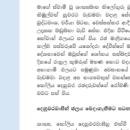
මාගේ ස්වාමී වූ ශාක්‍යසිංහ තිලෝගුරු බ
කිඹුල්වත් නුවරට වැඩමවා වදාළ ස
බුද්ධවංශ, චර්යා පිටක, වෙස්සන්තර ආද
උදෑසන පිඬුසිඟා වැඩි සේක. එදින වීථ
සෝවාන් ඵලයට පත් විය. රජ මාළිගයේ ද
කල්හි පස්වරුවේ යශෝදරා දේවීන්ගේ 
දේශනාවෙන් ඔවුන්ගේ ශෝකය සන්සිඳව
දිනයේ රාහුල කුමරුන් මහණ කොට වදා
අනාගාමී ඵලයට පමුණුවා අවසානයේ 
වැඩමවා වදාළ අප භාග්‍යවතුන් වහන්
කෝලිය දෙනුවර රජදරුවන්ගේ රෝහිණී න
බවට පත් විය.
දෙනුවරවාසීන් ජලය බෙදාගැනීමට සට
ශාක්‍ය, කෝලිය දෙනුවරවාසීහු එක