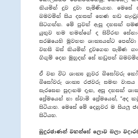
කියමින් දුව දුවා පැමිණියාහ. මෙසේ 
බමවමින් සිය දහසක් හෙණ හඩ නැංවූව
සිටගත්හ. මේ පුවත් ඇසූ දහසක් පම
යුතුව තම තමන්ගේ ද සිව්රඟ සේන
සරඹයෙහි මුවහත ශාක්‍යයන්ට පෙන්වා
වහසි බස් කියමින් දුවගෙන පැමිණ ග
ගිගුම් දෙන මුහුදක් සේ කඩුපත් බමවමින
ඒ වන විට ශාක්‍ය නුවර බිසෝවරු කෝ
බිසෝවරු ශාක්‍ය රජවරු සමඟ වාස
සැරසෙන සූදානම දැන, අසූ දහසක් ශාක
ප්‍රේමයෙන් හා ස්වාමි ප්‍රේමයෙන්, “අ
සිටියාහ. මෙසේ මේ දෙනුවර ම සියලු
සිටියහ.
බුදුරජාණන් වහන්සේ ලොව බලා වදාරත