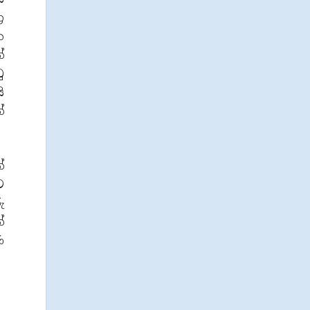
ර
ක
්
ු
ි
්
්
ට
ු
්
ණ