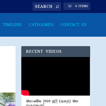
0 ITEMS
TIMELINE
CATEGORIES
CONTACT US
RECENT VIDEOS
මහාමේඝ 2026 ජූලි (​ඇසළ) මස
කලාපයෙන්…