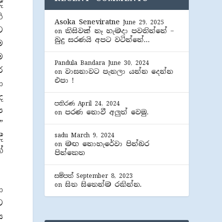
ී
ි
Asoka Seneviratne
June 29, 2025
ට
කිසිවක් නෑ හැමදා පවතින්නේ –
on
බුදු සරණයි අපට වටින්නේ…
ම
ම
Pandula Bandara
June 30, 2024
ර
වාසනාවට පැනලා යන්න දෙන්න
on
එපා !
ා
ද
පතිරණ
April 24, 2024
ප
පරණ නොවී අලුත් වෙමු.
on
”
sadu
March 9, 2024
ී
මඟ නොහැරේවා පින්බර
on
්
පින්කෙත
සම්පත්
September 8, 2023
සිත සිතෙන්ම රකින්න.
on
ා
ට
ය