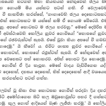
ාසයෙහි හටගත් මහා නියඟයක් හේතුවෙන් ජලය සිඳ
එන ගොයම් මිය යන්නට පටන් ගති. ඒ වෙලාවෙහ
ක් වී සාකච්ඡා කරන්නේ, “ගංගාවෙහි ජලය දෙකොටසක
යි. එක් කොටසකට ම යන්නේ නම් ඒ ගොයම බේරෙයි. එ
ු. අපගේ කොටසට ම ජලය හරවනු.” මෙසේ දෙපිරිස 
. ඒ අවස්ථාවෙහි කෝලිය නුවර ගොවියෝ “තොපගේ නුව
ගේ රජවරුන්ටත් සැපයි. එසේ වූවා කියා අපගේ වී ගබඩ
දෙමු.” යි කීවෝ ය. එවිට ශාක්‍ය නුවර ගොවියෝ 
 තොපටත්, තොපගේ රජුන්ටත් සැපයි. ඒ හේතුවෙන් අ
අප වෙහෙසට පත් නොකරව. අපිත් තොපට දිය නොදෙමු.
 ගොවීන් ඒ දිය කැපූහ. මෙසේ වාදය වැඩිවීගෙන යද්ද
දෙනෙක්, දහසය දෙනෙක්, තිස් දෙදෙනෙක් ආදී වශයෙන
හ කරගන්නට පටන් ගත්හ.
ලවත් වූ නිසා එක කොටසක ගොවීන් පරදවා දිය දහර
මිටි අමෝරාගෙන සිටි කල ඔවුනොවුන්ට පහර දී ගන්න
ු. කුල ගොත් ආදියෙන් බැණ ලැජ්ජා කරමු.’ යි කෝලි