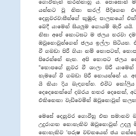
ගොවිතැන් කරන්නාහු ය. පොසොන් ම
යන්නට වූ නිසා කරල් පීදිගෙන 
දෙනුවරවාසීන්ගේ කුඹුරු පාලකයෝ එ
බෙදී යාමෙන් සියලුම ගොයම් මැරී ය
නිසා අපේ කොටසට ම ජලය හරවා දමන
ඔවුනොවුන්ගෙන් ජලය ඉල්ලා සිටියහ
වී ගබඩා පිරී ගියා නම් තොපටත්, තොප
පිරෙන්නේ නැත. අපි තොපට ජලය නො
“තොපගේ නුවර වී ශාලා පිරී යාමෙන්
හැමගේ වී ගබඩා පිරී නොයන්නේ ය. 
යි කියා දිය බැඳගත්හ. එවිට කෝලිය
දෙදෙනෙක්ගේ දබරය හතර දෙනෙක්, අට 
එකිනෙකා වැඩිවෙමින් ඔවුනොවුන් කල
මෙසේ දෙනුවර ගොවීහු එක සමානව බ
උදුරාගත නොහැකිව ඔවුනොවුන් උදලු 
නොහැකිව ‘පරුෂ වචනයෙන් ජය ගන්නෙම