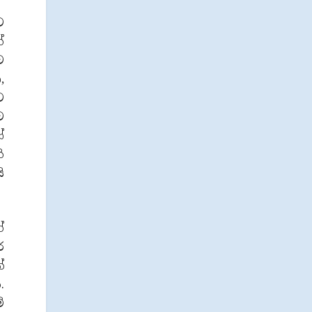
ට
්
ව
,
ට
ව
ෝ
ි
ි
ේ
ර
්
.
ේ