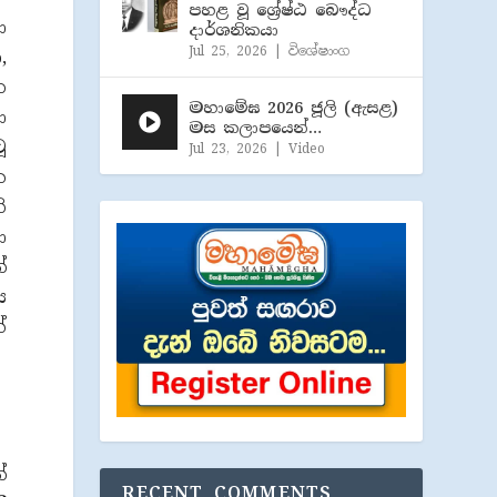
පහළ වූ ශ්‍රේෂ්ඨ බෞද්ධ
ා
දාර්ශනිකයා
Jul 25, 2026
|
විශේෂාංග
,
න
මහාමේඝ 2026 ජූලි (​ඇසළ)
ා
මස කලාපයෙන්…
ූ
Jul 23, 2026
|
Video
ක
ි
ා
්
ය
්
්
RECENT COMMENTS