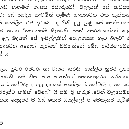
හඬ නඟමින් ශාක්‍ය රජදරුවෝ, විදුලියක් සේ කඩුපත්‍
ා සේ දුනුදිය නංවමින් පැමිණ ගංගාවෙහි එක පැත්ත
ණ කෝලිය රජ දරුවෝ ද ගිනි දුටු ලුණු සේ කෝපයෙන
ාව ගෙන “කොළොම් සිදුරෙහි උපන් අසරණයන්ගේ කඩ
 අල මදයක් සේ ඇසිල්ලකින් පොලුගසන හැටි බලව” ය
ංගාවෙහි අනෙක් පැත්තේ සිටගත්තේ මේඝ ගර්ජනාවෙන
් ය.
ලිය නුවර රජවරු හා වාසය කරති. කෝලිය නුවර උපන
ය කරති. මේ නිසා තම තමන්ගේ සොහොයුරන් මරන්න
්‍ය බිසෝවරු ද අසූ දහසක් කෝලිය බිසෝවරු ද සොයුර
ද කවුරුන්ට කුමක් වේදෝ” යි සම වූ කරුණාවෙන් වැළපෙමින
 ජනයා දෙනුවර ම හිස් කොට සියල්ලෝ ම මෙතැනට පැමි
ි