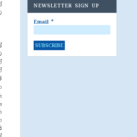
්
NEWSLETTER SIGN UP
ට
Email
*
ේ
ව
ේ
ේ
්
හ
ු
ෑ
ණ
ඟ
ි
්