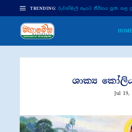
TRENDING:
රුවන්මැලි සෑයට ජීවිතය පූජා කළ දා 
HOM
ශාක්‍ය කෝලිය
Jul 19,