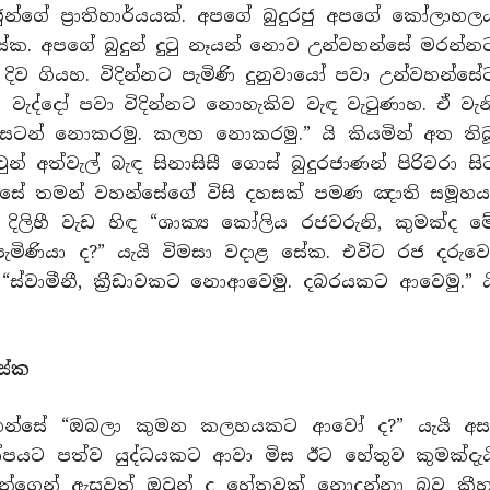
ජුන්ගේ ප්‍රාතිහාර්යයක්. අපගේ බුදුරජු අපගේ කෝලාහල
ේක. අපගේ බුදුන් දුටු නෑයන් නොව උන්වහන්සේ මරන්න
දිව ගියහ. විදින්නට පැමිණි දුනුවායෝ පවා උන්වහන්සේ
ණු වැද්දෝ පවා විදින්නට නොහැකිව වැඳ වැටුණාහ. ඒ වැන
සටන් නොකරමු. කලහ නොකරමු.” යි කියමින් අත තිබ
 අත්වැල් බැඳ සිනාසිසී ගොස් බුදුරජාණන් පිරිවරා සි
සේ තමන් වහන්සේගේ විසි දහසක් පමණ ඤාති සමූහය
දිලිහී වැඩ හිඳ “ශාක්‍ය කෝලිය රජවරුනි, කුමක්ද ම
පැමිණියා ද?” යැයි විමසා වදාළ සේක. එවිට රජ දරුව
 “ස්වාමීනී, ක්‍රීඩාවකට නොආවෙමු. දබරයකට ආවෙමු.” ය
සේක
් වහන්සේ “ඔබලා කුමන කලහයකට ආවෝ ද?” යැයි අස
කෝපයට පත්ව යුද්ධයකට ආවා මිස ඊට හේතුව කුමක්දැය
ුන්ගෙන් ඇසුවත් ඔවුන් ද හේතුවක් නොදන්නා බව කීහ