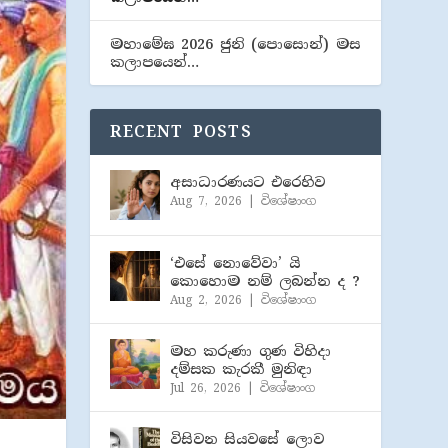
මහාමේඝ 2026 ජුනි (​පොසොන්) මස
කලාපයෙන්…
RECENT POSTS
අසාධාරණයට එරෙහිව
Aug 7, 2026
|
විශේෂාංග
‘එසේ නොවේවා’ යි
කොහොම නම් ලබන්න ද ?
Aug 2, 2026
|
විශේෂාංග
මහ කරුණා ගුණ විහිදා
දම්සක කැරකී මුනිඳා
Jul 26, 2026
|
විශේෂාංග
විසිවන සියවසේ ලොව