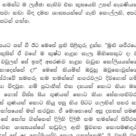
ම තමන්ට ම ලැජ්ජා නැතිව එක කුසයෙහි උපන් නැගණියන
වා කඩා බිඳ දමන ශාක්‍යයන්ගේ ගැති කොල්ලනි, අප
පටන් ගත්හ.
 පත් වී ඊට මෙසේ ප්‍රති පිළිතුරු දුන්හ. “මුළු ශරීරය
කුසින් ඒ වගේ ම කුෂ්ට හැදුන කැලෑ මිනිසෙකුට දා 
වවුලන් සේ ඉපදී අසරණව හැදුන වැඩුන කෝලියයන්ග
දෙන්නේ ද?” මෙසේ කියමින් ඔවුහු ඔවුනොවුන්ග
වස්ථාවේ සමහරු තම තමන්ගේ නගරවලට දිවගොස් ගම
ා බිඳවූහ. ගම් ප්‍රධානීන් එක දහයක් කොට කියා ම
ී ගොස් විස්ස සිය ගුණයක් කොට කියා සේනාපතිවර
හස් ගුණයක් කොට කියූ පසු නිය පිටට ගලකින් පහර ක
් කෝපයෙන් මත් කරවූහ. ඒ මොහොතේ අසූ දහසක් පම
් සේ කෝප ගින්නෙන් දිලිහි දිලිහී තම තමන්ගේ සිව්ර
ගෙවන ශාක්‍යයන්ගේ කඩුවල ඇති මුවහත කොපමණදැය
න් සේ අද කෝලියන්ව පොලු ගසන්නෙමු” යි වහසි බස