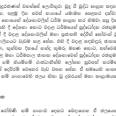
ුදුරජාණන් වහන්සේ ලොව්තුරා බුදු වී බුද්ධ සංග්‍රහ සඳහ
ේක. පළමු දින සවස් භාගයේ යමාමහ පෙළහර දක්වා
ී නොයෙක් දේශනාවලින් ධර්ම සංග්‍රහ කර නිමවා පසු දි
ියෙහි දී දේශනා කොට වදාළ ධර්මයෙන් සුද්ධෝදන රජතුම
ී වදාළ දේශනාවලින් මහා ප්‍රජාපතී දේවීන් සෝවාන් ව
මාලිගයට වැඩම කළ සේක. එහි දී වදාළ සඳකිඳුරු ජාත
ා, තුන්වන දිනයේ නන්ද කුමරු මහණ කොට, සත්වෙන
ළ මහා ධර්මපාල ජාතක දේශනාවෙන් සුද්ධෝදන රජතුම
ගම් නියම්ගම් රාජධානීන්හි ලෝසත සුවපත් කරමින
සේ දෙව්රම් වෙහෙර වැඩ වසන සේක. ඒ සමයෙහි ශාක්‍
ම් ගංගාවෙහි ජලය නිසා වූ දබරයක් මහා සංග්‍රාමයක
නක
්වී රෝහිණී නම් ගංගාව දෙකට බෙදාගෙන ඒ ජලයෙන