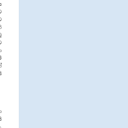
ය
ට
ට
ි
ූ
ට
ා
ේ
ෝ
ි
ා
ි
.