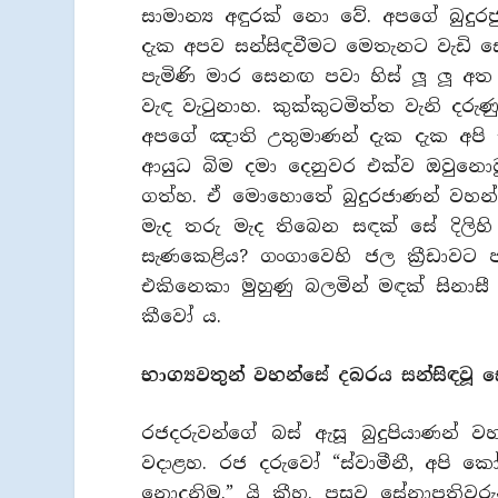
සාමාන්‍ය අඳුරක් නො වේ. අපගේ බුදුර
දැක අපව සන්සිඳවීමට මෙතැනට වැඩි ස
පැමිණි මාර සෙනඟ පවා හිස් ලූ ලූ අත 
වැඳ වැටුනාහ. කුක්කුටමිත්ත වැනි දරු
අපගේ ඤාති උතුමාණන් දැක දැක අපි 
ආයුධ බිම දමා දෙනුවර එක්ව ඔවුනොවුන්
ගත්හ. ඒ මොහොතේ බුදුරජාණන් වහන්
මැද තරු මැද තිබෙන සඳක් සේ දිලිහි 
සැණකෙළිය? ගංගාවෙහි ජල ක්‍රීඩාවට 
එකිනෙකා මුහුණු බලමින් මඳක් සිනාසී
කීවෝ ය.
භාග්‍යවතුන් වහන්සේ දබරය සන්සිඳවූ 
රජදරුවන්ගේ බස් ඇසූ බුදුපියාණන
වදාළහ. රජ දරුවෝ “ස්වාමීනී, අපි 
නොදනිමු.” යි කීහ. පසුව සේනාපතිවර