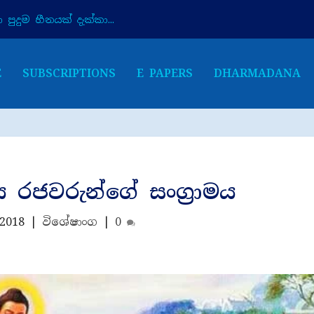
පුදුම හීනයක් දැක්කා...
E
SUBSCRIPTIONS
E PAPERS
DHARMADANA
 රජවරුන්ගේ සංග්‍රාමය
 2018
|
විශේෂාංග
|
0