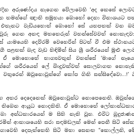
සේ එදින අරුණෝදය නැගෙන වේලාවෙහි ‘අද කෙසේ ලොව
දින තමන්ගේ ඤාති සමූහයා බොහෝ දෙනා විනාශයට පත
ේ එතැනට වැඩියහොත් බොහෝ සේ යහපතක් වන බ
සිවුරු ගෙන අනඳ මහතෙරුන් වහන්සේවවත් නොකැඳවා
් යාමයෙහි දෙව්රම් වෙහෙරින් පිටත් වී එම ස්ථානය
ළඟක් බැඳ වැඩ හිඳිමින් සිය ශ්‍රී ශරීරයෙන් මුළු ලො
ඒ මොහොතේ භාග්‍යවතුන් වහන්සේ ‘මාගේ නෑය
්ගේ ශරීරයෙන් ලේ බිංදුවක්වත් සොලවාගත නොහැක
ය වතුරෙන් ඔවුනොවුන්ගේ කෝප ගිනි සන්සිඳේවො…!’ ය
ඟ අතර දෙදෙනෙක් ඔවුනොවුන්ට නොපෙනෙති. ඔවුන්ග
තිබෙන ආයුධ නොදකිති. ඒ මොහොතේ ලෝකාන්ධකා
ා අන්ධකාරයෙන් ම සිහි නැති වූහ. එවිට බුදුජාණන
රමින් ආකාශයෙහි සරා සඳමඩලක් මෙන් පෙනී සිටි සේක
ාවෙහි දෙපැත්තෙහි සිටි මහා සෙනඟ “කොල්ලනි, ම