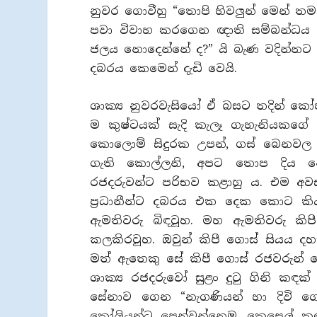
නුවර ගොවීහු “තොපි හිවලුන් මෙන් ත
පවා විවාහ කරගෙන ඥාති සම්බන්ධය ප
ජලය නොදෙන්නේ ද?” යි බැණ වදින්නට 
දබරය කෙමෙන් දැඩි වෙයි.
ශාක්‍ය නුවරවැසියෝ ඒ බසට තදින් කෝපයට
ම කුෂ්ටයක් සැදි කැලෑ ගැහැනියකගේ 
කොලොම් සිදුරක උපන්, ගස් බෙනවල 
ගැති කොල්ලනි, අපට තොප දිය නො
රජදරුවන්ට පරිභව කළාහු ය. එම අ
ප්‍රධානීන්ට දබරය එක දෙක කොට කිය
ඇමතිවරු බිඳවූහ. මහ ඇමතිවරු කිප
කලකිරවූහ. ඔවුන් කිපී ගොස් සියය ද
මත් ඇතෙකු සේ කිපී ගොස් රජවරුන
ශාක්‍ය රජදරුවෝ සුළං දුටු ගිනි කඳක
සේනාව ගෙන “නැගණියන් හා දිවි 
කෝලියන්ට පෙන්වන්නෙමු, කෙසෙල් කඳ