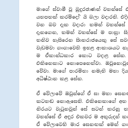
මාගේ ස්වාමී වූ බුදුරජාණන් වහන්
යහපතක් කරම්දෝ’ යි බලා වදාරති. එ
වන බව දැක වදාරා තමන් වහන්ස
දැනගෙන, තමන් වහන්සේ ම පාත්‍රා 
තනිව හැසිරෙන සිංහරාජයෙකු සේ සවස
වැඩමවා ගංගාවෙහි ඉහළ ආකාශයට නැගී ප
ම ඒකාන්ධකාර කොට වදාළ සේක. 
එකිනෙකාට නොපෙනෙත්වා. ඔවුනොවුන
වේවා. මාගේ පාරමිතා නමැති මහා දි
අධිෂ්ඨාන කළ සේක.
ඒ වේලාවේ ඔවුන්ගේ ඒ සා මහා සෙන
කටහඬ නොඇසෙති. එකිනෙකාගේ අත 
නිරයට වැටුනවුන් සේ සටන් කරනු තබ
වහන්සේ ඒ අඳුර එකවර ම අතුරුදන් ක
ඒ වේලාවෙහි මාර සෙනඟක් මෙන් ගංග