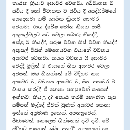
කායික ක්‍රියාව අසංවර වෙනවා. අවිවාහක ව
සිටිය දී හෝ විවාහක ව සිටිය දී අසද්ධර්මයේ
යෙදෙනවා නම් කායික ක්‍රියාව අසංවර
වෙනවා. රාග ද්වේෂ මෝහ කියන පාපී
අකුසල්වලට යට වෙලා බොරු කියද්දී,
කේළාම් කියද්දී, පරුෂ වචන හිස් වචන කියද්දී
අකුසල් විසින් මෙහෙයවන එයාගේ වචනය
අසංවර වෙනවා. කයයි වචනය යි අසංවර
වෙද්දී මුලින් ම එයාගේ හිත අසංවර වෙලා
අවසන්. ඔබ හිතන්නේ මේ විදිහට කය
අසංවර ව, වචනය අසංවර ව, සිත අසංවර ව
වාසය කරද්දී ඒ කෙනා පහසුවෙන් සැපෙන්
ඉන්නවා කියල ද? කොයි තරම් භෞතික සැප
සම්පත් මැද්දේ ජීවත් වුණත් අසංවර කෙනා
ඉන්නේ අප්‍රමාණ දුකෙන්, අපහසුවෙන්,
පීඩාවෙන්, කෙලෙස් ගින්නෙන් දැවි දැවී. මේ
විදිහට කනෙන් ශබ්ද අහද්දී, නාසයෙන් ගඳ