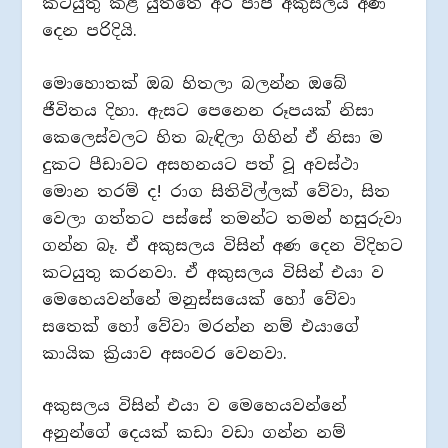
කටයුතු කළ යුත්තේ අර පාපී අකුසලය අණ
දෙන පරිදියි.
මොහොතක් ඔබ හිතලා බලන්න ඔබේ
ජීවිතය දිහා. ඇසට පෙනෙන රූපයක් නිසා
කෙලෙස්වලට හිත බැඳිලා ගිහින් ඒ නිසා ම
දුකට පීඩාවට අසහනයට පත් වූ අවස්ථා
මොන තරම් ද! රාග සිතිවිල්ලක් වේවා, සිත
වෙලා ගත්තට පස්සේ තමන්ට තමන් හසුරුවා
ගන්න බෑ. ඒ අකුසලය විසින් අණ දෙන විදිහට
කටයුතු කරනවා. ඒ අකුසලය විසින් එයා ව
මෙහෙයවන්නේ මනුස්සයෙක් හෝ වේවා
සතෙක් හෝ වේවා මරන්න නම් එයාගේ
කායික ක්‍රියාව අසංවර වෙනවා.
අකුසලය විසින් එයා ව මෙහෙයවන්නේ
අනුන්ගේ දෙයක් කඩා වඩා ගන්න නම්