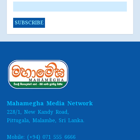
Mahamegha Media Network
228/1, New Kandy Road,
Pittugala, Malambe, Sri Lanka.
Mobile: (+94) 071 555 6666