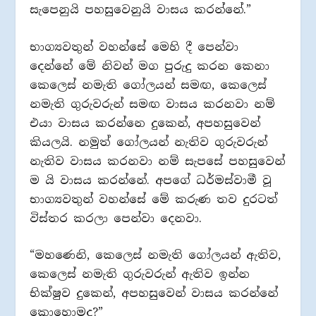
සැපෙනුයි පහසුවෙනුයි වාසය කරන්නේ.”
භාග්‍යවතුන් වහන්සේ මෙහි දී පෙන්වා
දෙන්නේ මේ නිවන් මග පුරුදු කරන කෙනා
කෙලෙස් නමැති ගෝලයන් සමඟ, කෙලෙස්
නමැති ගුරුවරුන් සමඟ වාසය කරනවා නම්
එයා වාසය කරන්නෙ දුකෙන්, අපහසුවෙන්
කියලයි. නමුත් ගෝලයන් නැතිව ගුරුවරුන්
නැතිව වාසය කරනවා නම් සැපසේ පහසුවෙන්
ම යි වාසය කරන්නේ. අපගේ ධර්මස්වාමී වූ
භාග්‍යවතුන් වහන්සේ මේ කරුණ තව දුරටත්
විස්තර කරලා පෙන්වා දෙනවා.
“මහණෙනි, කෙලෙස් නමැති ගෝලයන් ඇතිව,
කෙලෙස් නමැති ගුරුවරුන් ඇතිව ඉන්න
භික්ෂුව දුකෙන්, අපහසුවෙන් වාසය කරන්නේ
කොහොමද?”