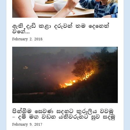
ඇති දැඩි කළා දරුවන් තම දෙනෙත්
වගේ…
February 2, 2018
පින්බිම සෙවණ සදනට තුරුලිය වවමු
– දම් මග වඩන යතිවරුනට සුව සදමු
February 9, 2017