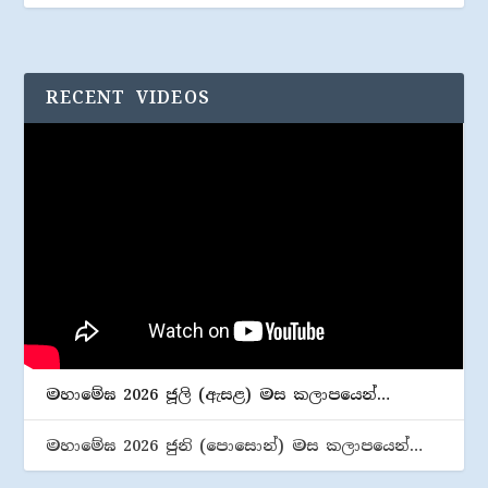
RECENT VIDEOS
මහාමේඝ 2026 ජූලි (​ඇසළ) මස කලාපයෙන්…
මහාමේඝ 2026 ජුනි (​පොසොන්) මස කලාපයෙන්…