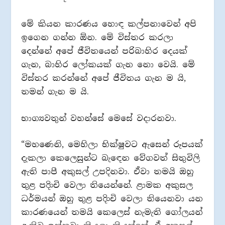
මේ කියන කාරණය හොඳ කල්පනාවෙන් අපි
ඉගෙන ගන්න ඕන. මේ විස්තර කරලා
දෙන්නේ අපේ ජීවිතයෙන් පරිබාහිර දෙයක්
ගැන, බාහිර ලෝකයක් ගැන නො වෙයි. මේ
විස්තර කරන්නේ අපේ ජීවිතය ගැන ම යි,
තමන් ගැන ම යි.
භාග්‍යවතුන් වහන්සේ මෙසේ වදාරනවා.
“මහණෙනි, මෙහිලා භික්ෂුවට ඇසෙන් රූපයක්
දැකලා කෙලෙසුන්ට බැඳෙන වේගවත් සිතුවිලි
ඇති පාපී අකුසල් උපදිනවා. ඒවා තමයි ඔහු
තුළ පදිංචි වෙලා තියෙන්නේ. ළාමක අකුසල
ධර්මයන් ඔහු තුළ පදිංචි වෙලා තියෙනවා යන
කාරණයෙන් තමයි කෙලෙස් නැමැති ගෝලයන්