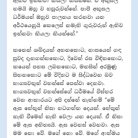
ඇතිව ඉන්නවා කියලා කියන්නේ. ඒ අකුසල්
තමයි ඔහු ව හසුරුවන්නේ. පාපී අකුසල
ධර්මයන් ඔහුව පාලනය කරනවා යන
අර්ථයෙනුයි කෙලෙස් නමැති ගුරුවරුන් ඇතිව
ඉන්නවා කියලා කියන්නේ.”
කනෙන් ශබ්දයක් අහනකොට, නාසයෙන් ගඳ
සුවද දැනගන්නකොට, දිවෙන් රස විඳිනකොට,
කයෙන් පහස ලබනකොට, මනසින් අරමුණු
සිතනකොට මේ විදිහට ම සිද්ධවෙන බව
භාග්‍යවතුන් වහන්සේ පෙන්වා දෙනවා.
භාග්‍යවතුන් වහන්සේගේ ධර්මයේ විස්තර
වෙන ආකාරයට අපි දන්නේ නැත්නම් “මේ
ඇස හේතුන් නිසා හටගත්ත දෙයක්. හේතූන්
නැති වීමෙන් නැති වෙලා යන දෙයක්. ඒ නිසා
මේ ඇස අනිත්‍යයි. ඇස වෙනස් වෙනවා. ඇස
මම නො වේ. මගේ නො වේ. මගේ ආත්මය