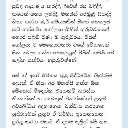
සුවඳ ආඝ්‍රාණය කරද්දි, දිවෙන් රස විඳිද්දී,
කයෙන් පහස ලබද්දී, මනසින් අරමුණු සිතද්දී
හිතා ගන්න බැරි වේගයකින් සිතේ කෙලෙස්
හට ගන්නවා. ගෝලයා ගිහින් ගුරුවරයාගේ
ගෙදර පදිංචි වුණා ම ගුරුවරයා විසින්
ගෝලයා ව මෙහෙයවනවා වගේ වේගයෙන්
සිත වෙලා ගත්ත කෙලෙසුන් විසින් තමයි මේ
ලෝක සත්වයා හසුරුවන්නේ.
මේ දේ අපේ ජීවිතය තුළ සිද්ධවෙන බැරෑරුම්
දෙයක්. ඒ නිසා අපි මහන්සි ගන්න ඕන
මේකෙන් මිදෙන්න. එහෙනම් කරන්න
තියෙන්නේ භාග්‍යවතුන් වහන්සේගේ උතුම්
අවබෝධය අදහාගෙන, විශ්වාස කරගෙන
ශ්‍රද්ධාවෙන් යුතුව ඒ ධර්මය ඉගෙනගෙන
පුරුදු කරන එකයි. ඒ දහම තුළින් මේ ඇස,