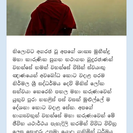
තිලොවට අගරජ වූ අපගේ ශාක්‍ය මුනීන්ද්‍ර
මහා කාරුණික සුගත තථාගත බුදුරජාණන්
වහන්සේ තමන් වහන්සේ විසින් ස්වයංභූ
ඤාණයෙන් අවබෝධ කොට වදාළ පරම
නිර්මල ශ්‍රී සද්ධර්මය දෙව් මිනිස් ලෝක
සත්වයා කෙරෙහි පතල මහා කරුණාවෙන්
යුතුව පුරා හතළිස් පස් වසක් මුළුල්ලේ ම
දේශනා කොට වදාළ සේක. අපගේ
භාග්‍යවතුන් වහන්සේ මහා කරුණාවෙන් මේ
ජීවිත යථාර්ථය පැහැදිලි කරමින් විවිධ විචිත්‍ර
ලෙස සොඳුරු උපමා යොදා ගනිමින් ධර්මය