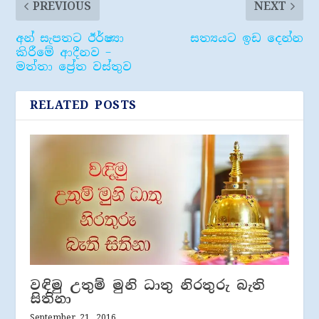
PREVIOUS
NEXT
අන් සැපතට ඊර්ෂ්‍යා
සත්‍යයට ඉඩ දෙන්න
කිරීමේ ආදීනව –
මත්තා ප්‍රේත වස්තුව
RELATED POSTS
වඳිමු උතුම් මුනි ධාතු නිරතුරු බැති
සිතිනා
September 21, 2016