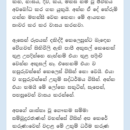
කන, නාසය, දිව, කය, මනස නම් වූ ජීවිතය
අවබෝධ කර ගත යුතුයි. අන්න ඒ දේ තේරුම්
ගන්න මහන්සි වෙන කෙනා මේ ආයතන
සංවර කර කර වාසය කරනවා.
ඇසෙන් රූපයක් දකිද්දී කෙලෙසුන්ට බැඳෙන
වේගවත් සිතිවිලි ඇති පාපී අකුසල් කෙනෙක්
තුළ උපදින්නෙ නැත්නම් එයා තුළ පදිංචි
වෙන්න අකුසල් නෑ. එහෙනම් එයා ව
හසුරුවන්නේ කෙලෙස් විසින් නො වෙයි. එයා
ව හසුරුවන්නේ උතුම් සද්ධර්මය විසින්. අන්න
එයා තමයි මේ ලෝකෙ සතුටින්, සැපෙන්,
පහසුවෙන් වාසය කරන්නේ.
අපගේ ශාස්තෘ වූ ගෞතම සම්මා
සම්බුදුරජාණන් වහන්සේ විසින් අප කෙරේ
කරුණාවෙන් වදාළ මේ උතුම් ධර්ම කරුණ