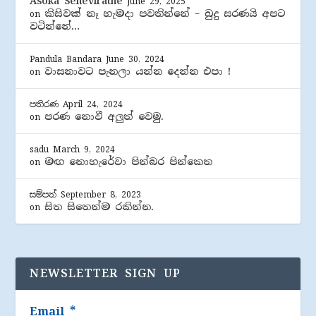
Asoka Seneviratne
June 29, 2025
කිසිවක් නෑ හැමදා පවතින්නේ – බුදු සරණයි අපට
on
වටින්නේ…
Pandula Bandara
June 30, 2024
වාසනාවට පැනලා යන්න දෙන්න එපා !
on
පතිරණ
April 24, 2024
පරණ නොවී අලුත් වෙමු.
on
sadu
March 9, 2024
මඟ නොහැරේවා පින්බර පින්කෙත
on
සම්පත්
September 8, 2023
සිත සිතෙන්ම රකින්න.
on
NEWSLETTER SIGN UP
Email
*