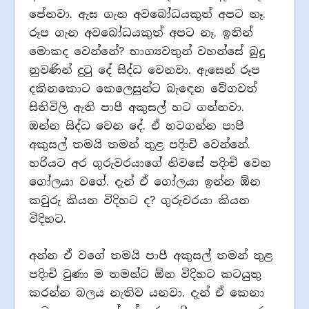
පේනවා. ඇස ගැන අවබෝධයකුත් අපට නෑ.
රූප ගැන අවබෝධයකුත් අපට නෑ. ඉතින්
මොකද වෙන්නේ? භාග්‍යවතුන් වහන්සේ බුදු
නුවණින් දුටු දේ සිද්ධ වෙනවා. ඇසෙන් රූප
දකිනකොට කෙලෙසුන්ට බැඳෙන වේගවත්
සිතිවිලි ඇති පාපී අකුසල් හට ගන්නවා.
ඔන්න සිද්ධ වෙන දේ. ඒ හටගන්න පාපී
අකුසල් තමයි තමන් තුළ පදිංචි වෙන්නේ.
හරියට අර ගුරුවරයාගේ නිවසේ පදිංචි වෙන
ගෝලයා වගේ. දැන් ඒ ගෝලයා ඉන්න ඕන
කවුරු කියන විදිහට ද? ගුරුවරයා කියන
විදිහට.
අන්න ඒ වගේ තමයි පාපී අකුසල් තමන් තුළ
පදිංචි වුණා ම තමන්ට ඕන විදිහට කටයුතු
කරන්න බලය නැතිව යනවා. දැන් ඒ කෙනා