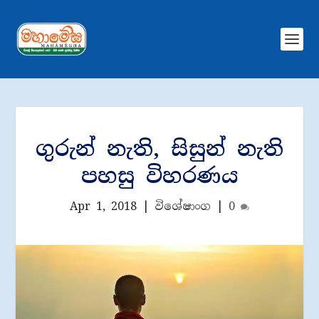
ගුරුන් නැති, සිසුන් නැති
පහසු විහරණය
Apr 1, 2018
|
විශේෂාංග
|
0