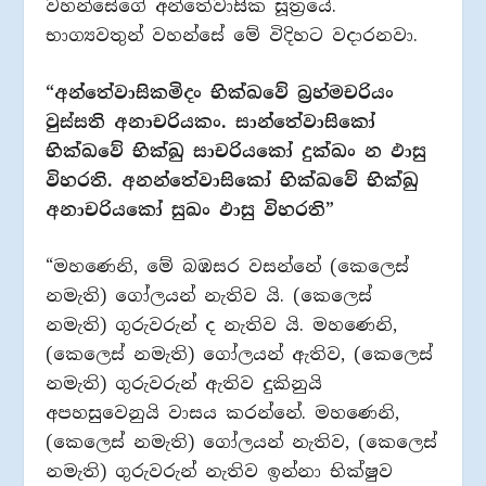
වහන්සේගේ අන්තේවාසික සූත්‍රයේ.
භාග්‍යවතුන් වහන්සේ මේ විදිහට වදාරනවා.
“අන්තේවාසිකමිදං භික්ඛවේ බ්‍රහ්මචරියං
වුස්සති අනාචරියකං. සාන්තේවාසිකෝ
භික්ඛවේ භික්ඛු සාචරියකෝ දුක්ඛං න ඵාසු
විහරති. අනන්තේවාසිකෝ භික්ඛවේ භික්ඛු
අනාචරියකෝ සුඛං ඵාසු විහරති”
“මහණෙනි, මේ බඹසර වසන්නේ (කෙලෙස්
නමැති) ගෝලයන් නැතිව යි. (කෙලෙස්
නමැති) ගුරුවරුන් ද නැතිව යි. මහණෙනි,
(කෙලෙස් නමැති) ගෝලයන් ඇතිව, (කෙලෙස්
නමැති) ගුරුවරුන් ඇතිව දුකිනුයි
අපහසුවෙනුයි වාසය කරන්නේ. මහණෙනි,
(කෙලෙස් නමැති) ගෝලයන් නැතිව, (කෙලෙස්
නමැති) ගුරුවරුන් නැතිව ඉන්නා භික්ෂුව