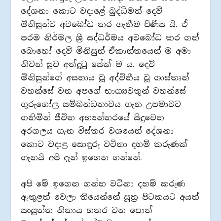
දේශනා කොට වදාළේ බුද්ධිමත් දෙව්
මිනිසුන්ට අවබෝධ කර ගැනීම පිණිස යි. ඒ
පරම නිර්මල ශ්‍රී සද්ධර්මය අවබෝධ කර ගත්
බොහෝ දෙව් මිනිසුන් ඒකාන්තයෙන් ම අමා
නිවන් සුව අත්දුටු සේක් ම ය. දෙව්
මිනිසුන්ගේ අසහාය වූ අද්විතීය වූ ශාස්තෘන්
වහන්සේ වන අපගේ භාග්‍යවතුන් වහන්සේ
ගුරුගෝල සම්බන්ධතාවය ගැන උපමාවට
ගනිමින් ජීවිත අභ්‍යන්තරයේ සිදුවෙන
අරගලය ගැන විස්තර වශයෙන් දේශනා
කොට වදාළ සොඳුරු වටිනා දහම් කරුණක්
ගැනයි අපි දැන් ඉගෙන ගන්නේ.
අපි මේ ඉගෙන ගන්න වටිනා දහම් කරුණ
ඇතුළත් වෙලා තියෙන්නේ සූත්‍ර පිටකයට අයත්
සංයුත්ත නිකාය හතර වන පොත්