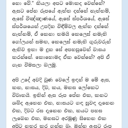
නො වේ.” කියලා අපට මොකද වෙන්නේ?
ඇසට පේන රූපයේ ඇත්ත දන්නේ නැත්තම්,
ඇසේ විඤ්ඤාණයේ, ඇසේ ස්පර්ශයේ, ඇසේ
ස්පර්ශයෙන් උපදින විඳීම්වල ඇත්ත දන්නේ
නැත්නම්, ඒ කෙනා තමයි කෙලෙස් නමැති
ගෝලයන් සමඟ, කෙලෙස් නමැති ගුරුවරුන්
ඇතිව ඉතා ම දුක සේ අපහසුවෙන් වාසය
කරන්නේ. කොහොමද ඒක වෙන්නේ? අපි ඒ
ගැන විමසලා බලමු.
අපි උදේ අවදි වුණ වෙලේ ඉඳන් ම මේ ඇස,
කන, නාසය, දිව, කය, මනස ලෝකෙට
විවෘතයි. ඉතින් ඇස රූප පේන එක, කනට
ශබ්ද ඇහෙන එක, නාසයට ගඳ සුවඳ දැනෙන
එක, දිවට රස දැනෙන එක, කයට පහස
ලැබෙන එක, මනසට අරමුණු සිතෙන එක
අපිට නතර කර ගන්න බෑ. ඔන්න ඇසට රූප