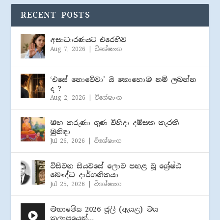
RECENT POSTS
අසාධාරණයට එරෙහිව
Aug 7, 2026
|
විශේෂාංග
‘එසේ නොවේවා’ යි කොහොම නම් ලබන්න
ද ?
Aug 2, 2026
|
විශේෂාංග
මහ කරුණා ගුණ විහිදා දම්සක කැරකී
මුනිඳා
Jul 26, 2026
|
විශේෂාංග
විසිවන සියවසේ ලොව පහළ වූ ශ්‍රේෂ්ඨ
බෞද්ධ දාර්ශනිකයා
Jul 25, 2026
|
විශේෂාංග
මහාමේඝ 2026 ජූලි (​ඇසළ) මස
කලාපයෙන්…