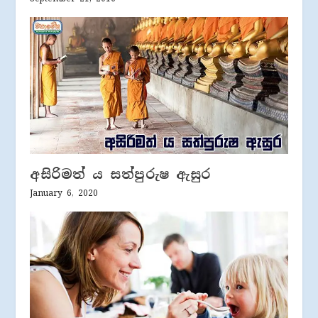
අසිරිමත් ය සත්පුරුෂ ඇසුර
January 6, 2020