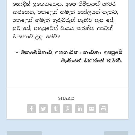
හොඳින් ඉගෙනගෙන, අපේ ජීවිතයත් සංවර
කරගෙන, කෙලෙස් නමැති ගෝලයන් නැතිව,
කෙලෙස් නමැති ගුරුවරුන් නැතිව සැප සේ,
සුව සේ, පහසුවෙන් වාසය කරන්න අපටත්
වාසනාව උදා වේවා!
– මහමෙව්නාව අනගාරිකා භාවනා අසපු
වේ
මෑණියන් වහන්සේ නමකි.
SHARE: