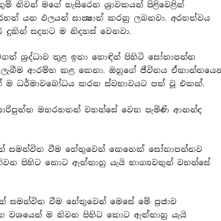
් නිවන් මගේ හැසිරෙන ශ්‍රාවකයන් පිළිවෙළින්
රහත් යන ඵලයන් සාක්‍ෂාත් කරනු ලබනවා. අරහත්වය
ාර දුකින් සදහට ම නිදහස් වෙනවා.
ටගත් ශ්‍රද්ධාව තුළ ඉතා හොඳින් පිහිටි සෝතාපන්න
සරණ ලැබීම ආරම්භ කළ කෙනා. ඔහුගේ ජීවිතය ඒකාන්තයෙන
් ම ධර්මාවබෝධය කරන ස්වභාවයට පත් වූ එකක්.
 සාරිපුත්ත මහරහතන් වහන්සේ වෙත පැමිණි ආනන්ද
න් සමන්විත වීම හේතුවෙන් කෙනෙක් සෝතාපන්නව
ිවන පිහිට කොට ඇත්තාහු යැයි භාග්‍යවතුන් වහන්සේ
් සමන්විත වීම හේතුවෙන් මෙසේ මේ ප්‍රජාව
ත වශයෙන් ම නිවන පිහිට කොට ඇත්තාහු යැයි