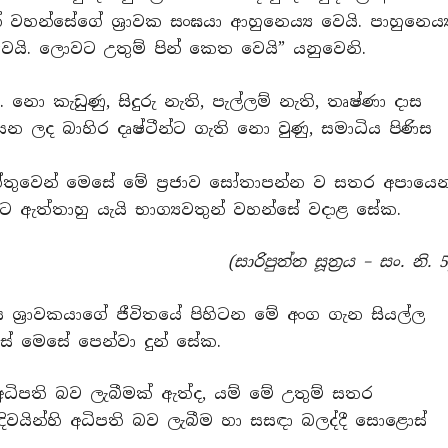
් වහන්සේගේ ශ්‍රාවක සංඝයා ආහුනෙය්‍ය වෙයි. පාහුනෙය්‍
 වෙයි. ලොවට උතුම් පින් කෙත වෙයි” යනුවෙනි.
නො කැඩුණු, සිදුරු නැති, පැල්ලම් නැති, තෘෂ්ණා දාස
සසන ලද බාහිර දෘෂ්ටීන්ට ගැති නො වුණු, සමාධිය පිණිස
තුවෙන් මෙසේ මේ ප්‍රජාව සෝතාපන්න ව සතර අපායෙන
ට ඇත්තාහු යැයි භාග්‍යවතුන් වහන්සේ වදාළ සේක.
(සාරිපුත්ත සූත්‍රය – සං. නි. 5
ශ්‍රාවකයාගේ ජීවිතයේ පිහිටන මේ අංග ගැන සියල්ල
 මෙසේ පෙන්වා දුන් සේක.
ධිපති බව ලැබීමක් ඇත්ද, යම් මේ උතුම් සතර
ිවයින්හි අධිපති බව ලැබීම හා සසඳා බලද්දී සොළොස්