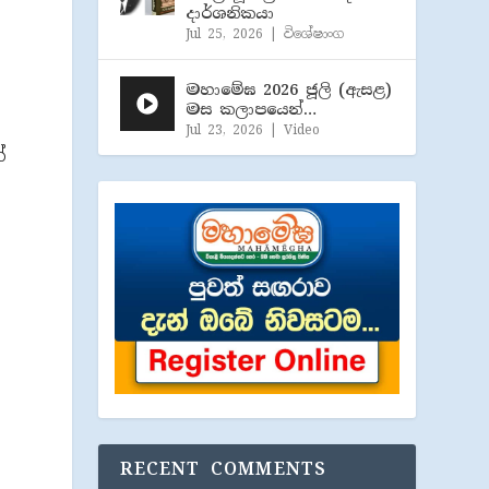
දාර්ශනිකයා
Jul 25, 2026
|
විශේෂාංග
මහාමේඝ 2026 ජූලි (​ඇසළ)
මස කලාපයෙන්…
Jul 23, 2026
|
Video
්
RECENT COMMENTS