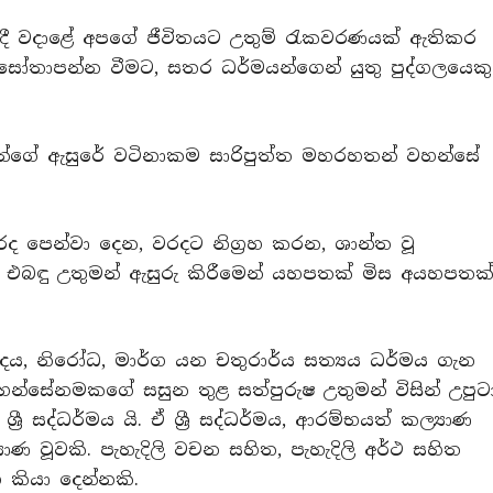
 දී වදාළේ අපගේ ජීවිතයට උතුම් රැකවරණයක් ඇතිකර
 සෝතාපන්න වීමට, සතර ධර්මයන්ගෙන් යුතු පුද්ගලයෙකු
යන්ගේ ඇසුරේ වටිනාකම සාරිපුත්ත මහරහතන් වහන්සේ
ද පෙන්වා දෙන, වරදට නිග්‍රහ කරන, ශාන්ත වූ
ේ. එබඳු උතුමන් ඇසුරු කිරීමෙන් යහපතක් මිස අයහපතක
සමුදය, නිරෝධ, මාර්ග යන චතුරාර්ය සත්‍යය ධර්මය ගැන
හන්සේනමකගේ සසුන තුළ සත්පුරුෂ උතුමන් විසින් උපුට
රී සද්ධර්මය යි. ඒ ශ්‍රී සද්ධර්මය, ආරම්භයත් කල්‍යාණ
‍යාණ වූවකි. පැහැදිලි වචන සහිත, පැහැදිලි අර්ථ සහිත
ග කියා දෙන්නකි.