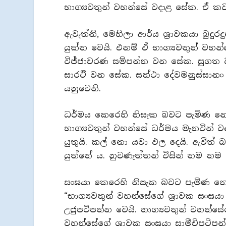
භාග්‍යවතුන් වහන්සේ වදාළ සේක. ඒ ක
ඇවැත්නි, මෙහිලා ආර්ය ශ්‍රාවකයා බුද
යුක්ත වෙයි. එනම් ඒ භාග්‍යවතුන් වහ
විජ්ජාචරණ සම්පන්න වන සේක. සුගත 
සාරථී වන සේක. සත්ථා දේවමනුස්සා
යනුවෙනි.
ධර්මය කෙරෙහි නිසැක බවට පැමිණ නොස
භාග්‍යවතුන් වහන්සේ ධර්මය මැනවින් ව
යුතුයි. කල් නො යවා ඵල දෙයි. ඇවිත් 
යුත්තේ ය. නුවණැත්තන් විසින් තම තම 
සංඝයා කෙරෙහි නිසැක බවට පැමිණ නොස
“භාග්‍යවතුන් වහන්සේගේ ශ්‍රාවක සංඝයා
උජුපටිපන්න වෙයි. භාග්‍යවතුන් වහන්සේ
වහන්සේගේ ශ්‍රාවක සංඝයා සාමීචිපටිපන්