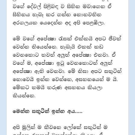
වගේ දේවල් පිළිබඳ ව සිහින මවාගෙන ඒ
සිහිනය හැබෑ කර ගන්න නොනවතින
අරගලයක යෙදෙන්න අද අපි පෙළඹිලා.
මේ වගේ අපේක්‍ෂා රැසක් එක්කයි අපට ජීවත්
වෙන්න තියෙන්නෙ. හැබැයි එකක් කඩ
වෙනකොට තවත් අලුත් අපේක්‍ෂා එනවා. ඒ
වගේ ම, අපේක්‍ෂා ඉටු වෙනකොටත් අලුත්
අපේක්‍ෂා ඇති වෙනවා. මේ නිසා අපට සතුටින්
නොවෙයි ඉන්න වෙන්නෙ, අසහනයෙන් ම යි.
මේකට තමයි තරුණ අසහනය කියලා
කියන්නෙ.
මෙන්න සතුටින් ඉන්න අය…..
අපි මුලින් ම කීවනෙ ලෝකේ සතුටින් ම