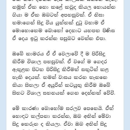
නමුත් ඒක නො කළේ කවුද කියල හොයන්න
ගියා ම ඒක ඔබටත් අපහසුවක්. ඒ නිසා
තමාගෙන් සිදු විය යුත්තක් දුටු වහාම ඒ
මොහොතෙම බොහෝ දෙනාට යහපත පිණිස
ඒ දෙය ඉටු කරන්න පසුබට වෙන්න එපා.
ඔබේ කාමරය ඒ ඒ වෙලාවේ දී ම පිරිසිදු
කිරීම විශාල පහසුවක්. ඒ වගේ ම ගෙදර
ඇතුළත පිටත පිරිසිදු කිරීමත් සතුටින් කළ
හැකි දෙයක්. තමන් වාසය කරන තැනනෙ
කියා සිතලා ඒ අයුරින් කටයුතු කිරීම ඔබේ
සිතට විශාල සහනයක් ගෙන දෙන්නක් වේවි.
මේ කාරණා බොහෝම සරලව පෙනෙයි. ඒත්
හොඳට කල්පනා කරන්න, ඔබ අතින් මේවා
සිදු කෙරුන ද කියලා. ඒවා ඔබ අතින් සිදු