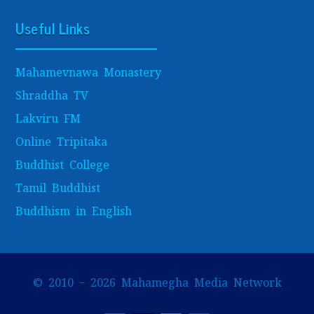
Useful Links
Mahamevnawa Monastery
Shraddha TV
Lakviru FM
Online Tripitaka
Buddhist College
Tamil Buddhist
Buddhism in English
© 2010 – 2026 Mahamegha Media Network