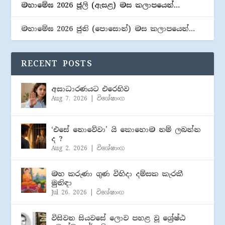
මහාමේඝ 2026 ජූලි (​ඇසළ) මස කලාපයෙන්…
මහාමේඝ 2026 ජුනි (​පොසොන්) මස කලාපයෙන්…
RECENT POSTS
අසාධාරණයට එරෙහිව
Aug 7, 2026
|
විශේෂාංග
‘එසේ නොවේවා’ යි කොහොම නම් ලබන්න
ද ?
Aug 2, 2026
|
විශේෂාංග
මහ කරුණා ගුණ විහිදා දම්සක කැරකී
මුනිඳා
Jul 26, 2026
|
විශේෂාංග
විසිවන සියවසේ ලොව පහළ වූ ශ්‍රේෂ්ඨ