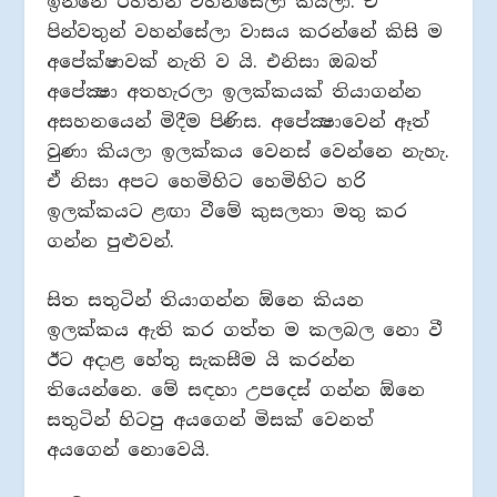
ඉන්නෙ රහතන් වහන්සේලා කියලා. ඒ
පින්වතුන් වහන්සේලා වාසය කරන්නේ කිසි ම
අපේක්ෂාවක් නැති ව යි. එනිසා ඔබත්
අපේක්‍ෂා අතහැරලා ඉලක්කයක් තියාගන්න
අසහනයෙන් මිදීම පිණිස. අපේක්‍ෂාවෙන් ඈත්
වුණා කියලා ඉලක්කය වෙනස් වෙන්නෙ නැහැ.
ඒ නිසා අපට හෙමිහිට හෙමිහිට හරි
ඉලක්කයට ළඟා වීමේ කුසලතා මතු කර
ගන්න පුළුවන්.
සිත සතුටින් තියාගන්න ඕනෙ කියන
ඉලක්කය ඇති කර ගත්ත ම කලබල නො වී
ඊට අදාළ හේතු සැකසීම යි කරන්න
තියෙන්නෙ. මේ සඳහා උපදෙස් ගන්න ඕනෙ
සතුටින් හිටපු අයගෙන් මිසක් වෙනත්
අයගෙන් නොවෙයි.