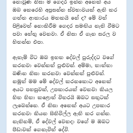
නොවුණ නිසා ම ගෙදර ඉන්න අනෙක් අය
ඔබ කෙරෙහි අප්‍රසන්න ස්වභාවයක් ඇති කර
ගත්ත ආකාරය මතකයි නේ ද? මේ වත්
පිළිවෙත් නොකිරීම ගෙදර සමඟිය නැති වීමට
පවා හේතු වෙනවා. ඒ නිසා ඒ ගැන සරල ව
හිතන්න එපා.
ඇතැම් විට ඔබ ඉහත දේවල් පුරුද්දට වගේ
කරනවා වෙන්නත් පුළුවන්. අම්මා, තාත්තා
බණින නිසා කරනවා වෙන්නත් පුළුවන්.
නමුත් මම මේ දේවල් කරනකොට අනෙක්
අයට පහසුවක්, උපකාරයක් වෙනවා කියල
හිත හිතා කළොත් විතරයි ඔබට සතුටක්
ලැබෙන්නෙ. ඒ නිසා අනෙක් අයට උපකාර
කරනවා කියන සිතිවිල්ල ඇති කර ගන්න.
නැතිනම්, ඒ දේවල් වෙනදා වගේ ම ඔබට
පීඩාවක් ගෙනැවිත් දේවි.