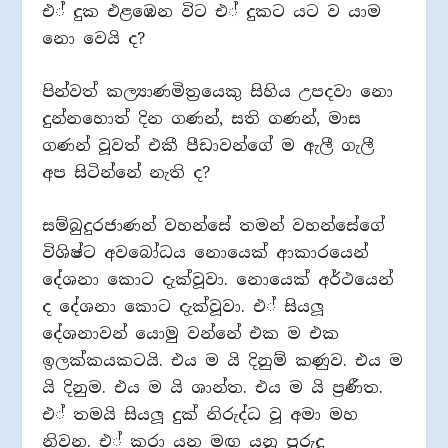
එ් දුක එළඹෙන විට එ් දුකට යට ව යාම
නො වෙයි ද?
පින්වත් කල්‍යාණමිත‍්‍රයෙකු සිහිය උපදවා නො
දුන්නහොත් දින ගණන්, සති ගණන්, මාස
ගණන් වූවත් එකී පීඩාවන්ගේ ම ඇලී ගැලී
අප සිටින්නේ නැති ද?
සම්බුදුරජාණන් වහන්සේ තමන් වහන්සේගේ
විශිෂ්ට අවබෝධය නොයෙක් ආකාරයෙන්
දේශනා කොට දැක්වූවා. නොයෙක් අර්ථයෙන්
ද දේශනා කොට දැක්වූවා. එ් සියලූ
දේශනාවන් යොමු වන්නේ එක ම එක
ඉලක්කයකටයි. එය ම යි දිනුම් කණුව. එය ම
යි දිනුම. එය ම යි ශාන්ත. එය ම යි ප‍්‍රණීත.
එ් තමයි සියලූ දුක් නිරුද්ධ වූ අමා මහ
නිවන. එ් කරා යන මඟ යනු පුරුදු