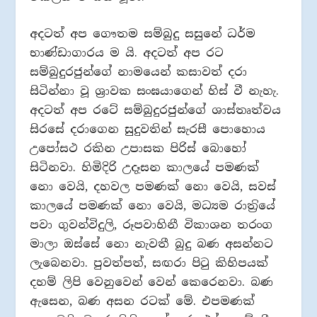
අදටත් අප ගෞතම සම්බුදු සසුනේ ධර්ම
භාණ්ඩාගාරය ම යි. අදටත් අප රට
සම්බුදුරජුන්ගේ නාමයෙන් කසාවත් දරා
සිටින්නා වූ ශ‍්‍රාවක සංඝයාගෙන් හිස් වී නැහැ.
අදටත් අප රටේ සම්බුදුරජුන්ගේ ශාස්තෘත්වය
සිරසේ දරාගෙන සුදුවතින් සැරසී පොහොය
උපෝසථ රකින උපාසක පිරිස් බොහෝ
සිටිනවා. හිමිදිරි උදෑසන කාලයේ පමණක්
නො වෙයි, දහවල පමණක් නො වෙයි, සවස්
කාලයේ පමණක් නො වෙයි, මධ්‍යම රාත‍්‍රියේ
පවා ගුවන්විදුලි, රූපවාහිනී විකාශන තරංග
මාලා ඔස්සේ නො නැවතී බුදු බණ අසන්නට
ලැබෙනවා. පුවත්පත්, සඟරා පිටු කිහිපයක්
දහම් ලිපි වෙනුවෙන් වෙන් කෙරෙනවා. බණ
ඇසෙන, බණ අසන රටක් මේ. එපමණක්