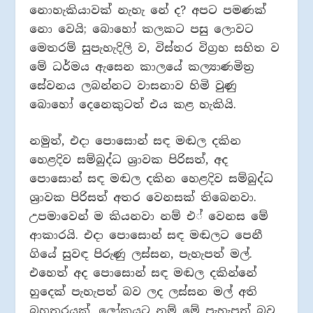
නොහැකියාවක් නැහැ නේ ද? අපට පමණක්
නො වෙයි; බොහෝ කලකට පසු ලොවට
මෙතරම් සුපැහැදිලි ව, විස්තර විග‍්‍රහ සහිත ව
මේ ධර්මය ඇසෙන කාලයේ කල්‍යාණමිත‍්‍ර
සේවනය ලබන්නට වාසනාව හිමි වුණු
බොහෝ දෙනෙකුටත් එය කළ හැකියි.
නමුත්, එදා පොසොන් සඳ මඬල දකින
හෙළදිව සම්බුද්ධ ශ‍්‍රාවක පිරිසත්, අද
පොසොන් සඳ මඬල දකින හෙළදිව සම්බුද්ධ
ශ‍්‍රාවක පිරිසත් අතර වෙනසක් තිබෙනවා.
උපමාවෙන් ම කියනවා නම් එ් වෙනස මේ
ආකාරයි. එදා පොසොන් සඳ මඬලට පෙනී
ගියේ සුවඳ පිරුණු ලස්සන, පැහැපත් මල්.
එහෙත් අද පොසොන් සඳ මඬල දකින්නේ
හුදෙක් පැහැපත් බව ලද ලස්සන මල් අති
බහුතරයක්. ලෝකයට නම් මේ පැහැපත් බව,