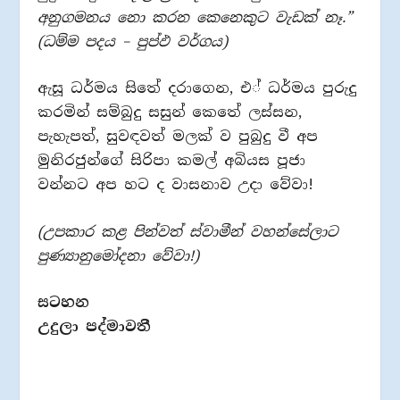
අනුගමනය නො කරන කෙනෙකුට වැඩක් නෑ.”
(ධම්ම පදය – පුප්ඵ වර්ගය)
ඇසූ ධර්මය සිතේ දරාගෙන, එ් ධර්මය පුරුදු
කරමින් සම්බුදු සසුන් කෙතේ ලස්සන,
පැහැපත්, සුවඳවත් මලක් ව පුබුදු වී අප
මුනිරජුන්ගේ සිරිපා කමල් අබියස පූජා
වන්නට අප හට ද වාසනාව උදා වේවා!
(උපකාර කළ පින්වත් ස්වාමීන් වහන්සේලාට
පුණ්‍යානුමෝදනා වේවා!)
සටහන
උදුලා පද්මාවතී