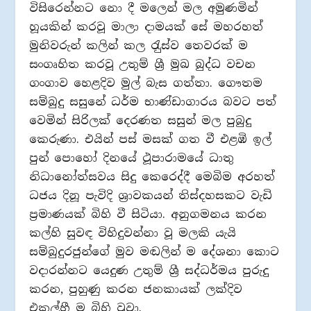
විසිරෙන්නට නො දී මලෙන් මල අමුණමින්
හූයකින් කරවූ මාලා දාමයක් සේ මහරහත්
මුනිවරුන් කලින් කල රැුස්ව තෙවරක් ම
සංගෘහිත කරවූ උතුම් ශ්‍රී මුඛ බුද්ධ වචන
ගංගාව හෙළදිව මුල් බැස ගත්තා. ගෞතම
සම්බුදු සසුනේ ධර්ම භාණ්ඩාගාරය බවට පත්
වෙමින් සිරිලක් දෙරණත සසුන් මල පුබුදු
කෙරුණා. එයින් පස් මසක් ගත වී එළඹි ඉල්
පුන් පොහෝ දිනයේ ථූපාරාමයේ ධාතු
නිධානෝත්සවය සිදු කෙරෙද්දී මෙබිම අරහත්
ධජය දිනූ පැවිදි ශ‍්‍රාවකයන් තිස්දහසකට වැඩි
ප‍්‍රමාණයක් බිහි වී සිටියා. අනුගමනය කරන
කල්හි සුවඳ විහිදුවන්නා වූ මලකි යැයි
සම්බුදුරජුන්ගේ මුව මඬලින් ම දේශනා කොට
වදාරන්නට යෙදුණ උතුම් ශ්‍රී සද්ධර්මය පුරුදු
කරන, පුහුණු කරන ජනකායක් ලක්දිව
එකල්හී ම බිහි වූවා.