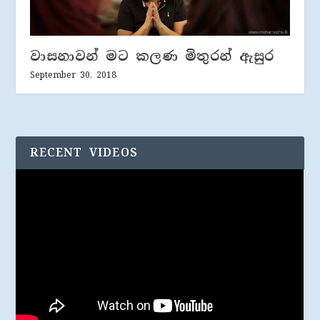
වාසනාවන් මට කලණ මිතුරන් ඇසුර
September 30, 2018
RECENT VIDEOS