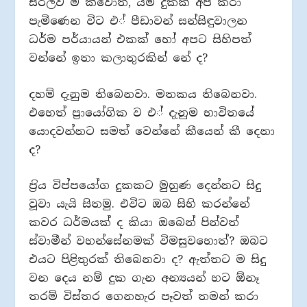
සරලව ම කීවොත්, යම් දුකක් අප කරා
පැමිණෙන විට එ් පීඩාවන් සන්සිඳුවාලන
ධර්ම පර්යායන් එකක් හෝ අපට සිහිපත්
වන්නේ ඉතා කලාතුරකින් නේ ද?
දහම් දැනුම තිබෙනවා. මතකය තිබෙනවා.
එහෙත් ප‍්‍රායෝගික ව එ් දැනුම භාවිතයේ
යොදවන්නට සමත් වෙන්නේ කීයෙන් කී දෙනා
ද?
ප‍්‍රිය විප්පයෝග දුකකට මුහුණ දෙන්නට සිදු
වූවා යැයි සිතමු. එවිට ඔබ සිහි කරන්නේ
කවර ධර්මයක් ද කියා ඔබෙන් පින්වත්
ස්වාමීන් වහන්සේනමක් විමසුවහොත්? ඔබට
එයට පිළිතුරක් තිබෙනවා ද? ඇත්තට ම සිදු
වන දෙය නම් දුක ගැන අන්‍යයන් හට ඕනෑ
තරම් විස්තර ගෙනහැර පෑවත් තමන් කරා