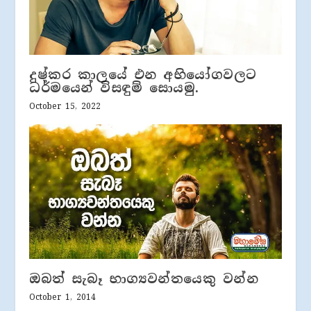
දුෂ්කර කාලයේ එන අභියෝගවලට
ධර්මයෙන් විසඳුම් සොයමු.
October 15, 2022
ඔබත් සැබෑ භාග්‍යවන්තයෙකු වන්න
October 1, 2014