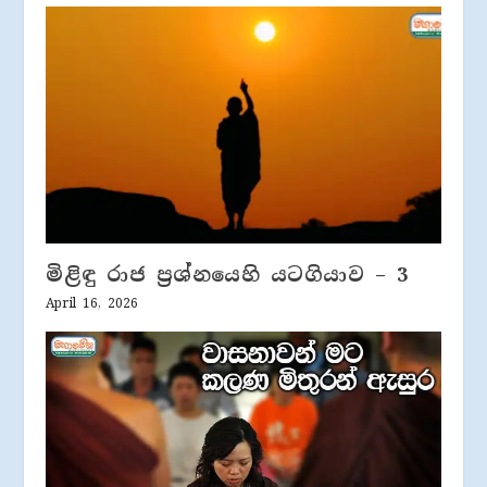
මිළිඳු රාජ ප්‍රශ්නයෙහි යටගියාව – 3
April 16, 2026