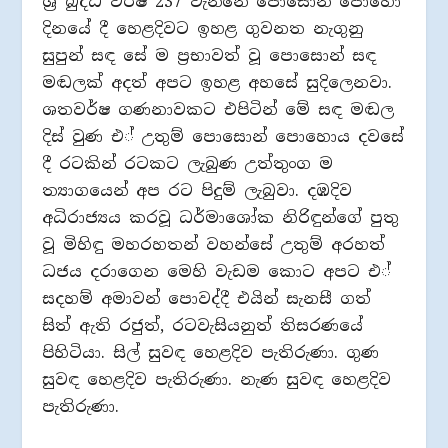
ශ්‍රී බුද්ධ වර්ෂ 237 වැන්නේ පොසොන් පොහෝ
දිනයේ දී හෙළදිවට ඉහළ ගුවනත නැගුනු
සුපුන් සඳ සේ ම ප‍්‍රභාවත් වූ පොසොන් සඳ
මඬලක් අදත් අපට ඉහළ අහසේ සුදිලෙනවා.
ශතවර්ෂ ගණනාවකට එපිටින් මේ සඳ මඬල
දිස් වුණ එ් උතුම් පොසොන් පොහොය දවසේ
දී රටකින් රටකට ලැබුණ උත්තුංග ම
ත්‍යාගයෙන් අප රට පිදුම් ලැබුවා. දඹදිව
අධිරාජ්‍යය කරවූ ධර්මාශෝක නිරිඳුන්ගේ පුතු
වූ මිහිඳු මහරහතන් වහන්සේ උතුම් අරහත්
ධජය දරාගෙන මෙහි වැඩම කොට අපට එ්
සදහම් අමාවන් පොවද්දී එයින් සැනසී ගත්
සිත් ඇති රජුත්, රටවැසියනුත් තිසරණයේ
පිහිටියා. සිල් සුවඳ හෙළදිව පැතිරුණා. ගුණ
සුවඳ හෙළදිව පැතිරුණා. නැණ සුවඳ හෙළදිව
පැතිරුණා.