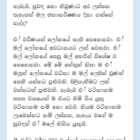
හැබැයි, සුවඳ නො තිබුණාට අර ලස්සන
පැහැපත් මල ජනාකර්ෂණය දිනා ගන්නේ
නැද්ද?
එ් වර්ණයන් ලෝකයේ කැපී පෙනෙනවා. එ්
මල් ලෝකයේ අවධානයට ලක් වෙනවා. එ්
මල් ලෝකයේ සෙසු මල් අතරින් විශේෂ ව
පෙනෙනවා. මේ මේ හේතූන් නිසා ම එ්
මලූත් ලෝකයේ වටිනා ම මල් ලෙසින් වුණත්
පෙනී යන්නට පුළුවනි. පිළිගැනීමට ලක්
වන්නටත් පුළුවනි. හැබැයි එ් වටිනාකම
සත්‍ය වශයෙන් ම එයට හිමි විය යුතු
වටිනාකම නම් නො වෙයි. නියම වටිනාකම
ලැබෙන්නට නම් ලස්සන, පැහැය වගේ ම
සුවඳත් එ් මලේ තිබිය යුතුයි.