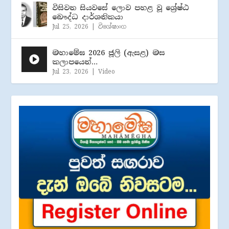
විසිවන සියවසේ ලොව පහළ වූ ශ්‍රේෂ්ඨ
බෞද්ධ දාර්ශනිකයා
Jul 25, 2026
|
විශේෂාංග
මහාමේඝ 2026 ජූලි (​ඇසළ) මස
කලාපයෙන්…
Jul 23, 2026
|
Video