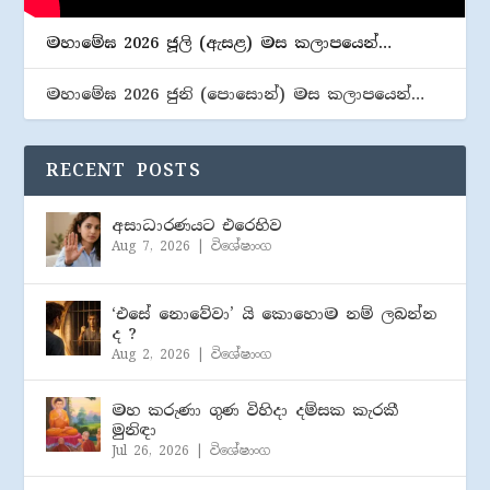
මහාමේඝ 2026 ජූලි (​ඇසළ) මස කලාපයෙන්…
මහාමේඝ 2026 ජුනි (​පොසොන්) මස කලාපයෙන්…
RECENT POSTS
අසාධාරණයට එරෙහිව
Aug 7, 2026
|
විශේෂාංග
‘එසේ නොවේවා’ යි කොහොම නම් ලබන්න
ද ?
Aug 2, 2026
|
විශේෂාංග
මහ කරුණා ගුණ විහිදා දම්සක කැරකී
මුනිඳා
Jul 26, 2026
|
විශේෂාංග