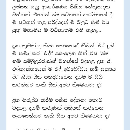
ලස්සන යනු ආකර්ෂණය පිණිස හේතුපාදක
වන්නක්. එහෙත් මේ සටහනේ ආරම්භයේ දී
ම සටහන් කළ පරිද්දෙන් ම මලට හිමි විය
යුතු මහානීය ම වටිනාකම එහි නැහැ…
දුක කුමක් ද කියා කොතෙක් කීවත්, එ් දුක්
ම තමා කරා එද්දී සසැලෙන හිත් මිස ‘මේ
නම් සම්බුදුරජාණන් වහන්සේ වදහළ දුක යි.
එ්කාන්තයෙන් ම එ් අවබෝධය නම් සත්‍යය
යි.’ කියා සිත පහදවාගෙන දහම ම සිහි
කරන්නට හැකි සිත් අපට තිබෙනවා ද?
දුක නිරුද්ධ කිරීම පිණිස දේශනා කොට
වදහළ දහම් කරුණක් සිහිපත් කරගෙන
සැනසෙන්නට හැකි සිත් අපට තිබෙනවා ද?