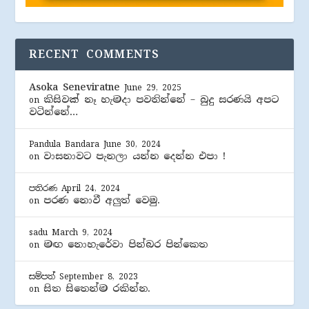
RECENT COMMENTS
Asoka Seneviratne
June 29, 2025
කිසිවක් නෑ හැමදා පවතින්නේ – බුදු සරණයි අපට
on
වටින්නේ…
Pandula Bandara
June 30, 2024
වාසනාවට පැනලා යන්න දෙන්න එපා !
on
පතිරණ
April 24, 2024
පරණ නොවී අලුත් වෙමු.
on
sadu
March 9, 2024
මඟ නොහැරේවා පින්බර පින්කෙත
on
සම්පත්
September 8, 2023
සිත සිතෙන්ම රකින්න.
on