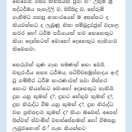
නෙවෙයි; වසර කිහිපයක් පුරා එ් උතුම් ශ්‍රී
සද්ධර්මය පැහැදිලි ව, පිරිසිදු ව, තේරුම්
ගැනීමට පහසු ආකාරයෙන් ම අසන්නට ද
කියවන්නට ද ලැබුණු නිසා සම්බුදුරජුන් වදහළ
කවර හෝ ධර්ම පර්යායක් තව කෙනෙකුට
කියා දෙන්නටත් බොහෝ දෙනෙකුට හැකියාව
තිබෙනවා.
තෙරුවන් ගුණ ගැන පමණක් නො වෙයි;
චතුරාර්ය සත්‍ය ධර්මය, පටිච්චසමුප්පාදය ආදි
වූ ගම්භීර ධර්ම කාරණාවන් පවා විස්තර
කොට කියන්නට බොහෝ දෙනෙකුට හැකියි.
දුක යනු කුමක් ද?, දුකට හේතුව කුමක් ද?,
දුක නිරුද්ධ වීම යනු කුමක් ද?, දුක නිරුද්ධ
වන ප‍්‍රතිපදාව කුමක් ද? කියා ඔබෙන්, අපෙන්
පින්වත් ස්වාමීන් වහන්සේනමක් හෝ විමසනු
ලැබුවහොත් එ් ගැන කියන්නට