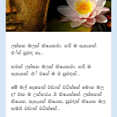
ලස්සන මලක් තියෙනවා. හරි ම පැහැපත්.
එ්ත් සුවඳ නෑ…
තවත් ලස්සන මලක් තියෙනවා. හරි ම
පැහැපත්. එ් වගේ ම යි සුවඳත්…
මේ මල් දෙකෙන් වඩාත් වටින්නේ මොන මල
ද? එක ම උත්තරය යි තියෙන්නේ. ලස්සනත්
තියෙන, පැහැයත් තියෙන, සුවඳත් තියෙන මල
තමයි වඩාත් වටින්නේ…