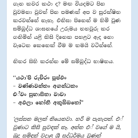
ගැන කවර කථා ද? මඟ වියදමට පින
වුවමනා වුවත් පින පමණක් අප ව සුරක්ෂිත
කරවන්නේ නැහැ. එනිසා පිනෙන් ම හිමි වුණ
සම්බුද්ධ ශාසනයේ උරුමය තහවුරු කර
ගනිමින් යළි කිසි දිනෙක පහළට ඇද නො
වැටෙන කෙනෙක් වීම ම තමයි වටින්නේ.
නිතර සිහි කරන්න මේ සම්බුද්ධ භාෂිතය.
‘‘යථා’පි රුචිරං පුප්ඵං
– වණ්ණවන්තං අගන්ධකං
එ්වං සුභාසිතා වාචා
– අඵලා හෝති අකුබ්බතෝ”
‘ලස්සන මලක් තියෙනවා. හරි ම පැහැපත්. එ්
වුණාට කිසි සුවඳක් නෑ. අන්න එ් වගේ ම යි,
බුදු සමිඳුන් වදාළ ශ්‍රී සද්ධර්මය වුණත්