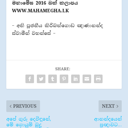
මහාමේඝ 2016 බක් කලාපය
WWW.MAHAMEGHA.LK
– අති පූජනීය කිරිබත්ගොඩ ඤාණානන්ද
ස්වාමීන් වහන්සේ –
SHARE:
PREVIOUS
NEXT
අපේ ගුරු දෙවිඳුනේ,
ආනන්දයෙන්
මේ ගොයුම් බුදු
ප‍්‍රඥාවට…