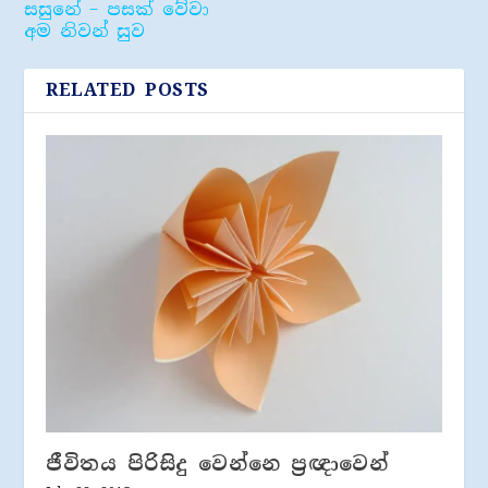
සසුනේ – පසක් වේවා
අම නිවන් සුව
RELATED POSTS
ජීවිතය පිරිසිදු වෙන්නෙ ප‍්‍රඥාවෙන්