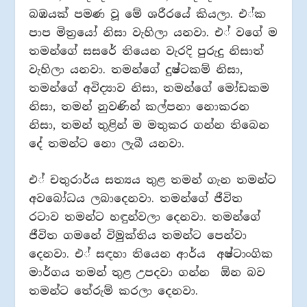
බඹයක් පමණ වූ මේ ශරීරයේ කියලා. එ්ක
පාප මිත‍්‍රයෝ නිසා වැහිලා යනවා. එ් වගේ ම
තමන්ගේ සසරේ තියෙන වැරදි පුරුදු නිසාත්
වැහිලා යනවා. තමන්ගේ දුෂ්ටකම් නිසා,
තමන්ගේ අවිද්‍යාව නිසා, තමන්ගේ මෝඩකම
නිසා, තමන් නුවණින් කල්පනා නොකරන
නිසා, තමන් තුළින් ම මතුකර ගන්න තිබෙන
දේ තමන්ට නො ලැබී යනවා.
එ් චතුරාර්ය සත්‍යය තුළ තමන් ගැන තමන්ට
අවබෝධය ලබාදෙනවා. තමන්ගේ ජීවිත
රටාව තමන්ට හඳුන්වලා දෙනවා. තමන්ගේ
ජීවිත ගමනේ විමුක්තිය තමන්ට පෙන්වා
දෙනවා. එ් සඳහා තියෙන ආර්ය අෂ්ටාංගික
මාර්ගය තමන් තුළ උපදවා ගන්න ඕන බව
තමන්ට තේරුම් කරලා දෙනවා.