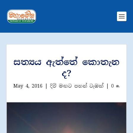
සත්‍යය ඇත්තේ කොතැන
ද?
May 4, 2016
|
දිවි මඟට පහන් ටැඹක්
|
0