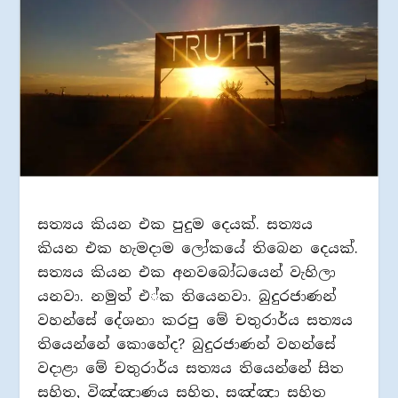
සත්‍යය කියන එක පුදුම දෙයක්. සත්‍යය
කියන එක හැමදාම ලෝකයේ තිබෙන දෙයක්.
සත්‍යය කියන එක අනවබෝධයෙන් වැහිලා
යනවා. නමුත් එ්ක තියෙනවා. බුදුරජාණන්
වහන්සේ දේශනා කරපු මේ චතුරාර්ය සත්‍යය
තියෙන්නේ කොහේද? බුදුරජාණන් වහන්සේ
වදාළා මේ චතුරාර්ය සත්‍යය තියෙන්නේ සිත
සහිත, විඤ්ඤාණය සහිත, සඤ්ඤා සහිත