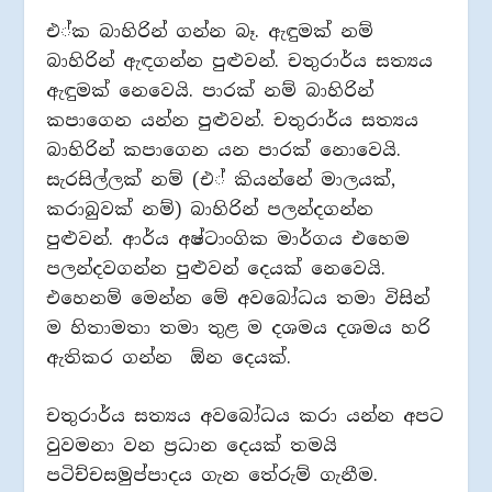
එ්ක බාහිරින් ගන්න බෑ. ඇඳුමක් නම්
බාහිරින් ඇඳගන්න පුළුවන්. චතුරාර්ය සත්‍යය
ඇඳුමක් නෙවෙයි. පාරක් නම් බාහිරින්
කපාගෙන යන්න පුළුවන්. චතුරාර්ය සත්‍යය
බාහිරින් කපාගෙන යන පාරක් නොවෙයි.
සැරසිල්ලක් නම් (එ් කියන්නේ මාලයක්,
කරාබුවක් නම්) බාහිරින් පලන්දගන්න
පුළුවන්. ආර්ය අෂ්ටාංගික මාර්ගය එහෙම
පලන්දවගන්න පුළුවන් දෙයක් නෙවෙයි.
එහෙනම් මෙන්න මේ අවබෝධය තමා විසින්
ම හිතාමතා තමා තුළ ම දශමය දශමය හරි
ඇතිකර ගන්න ඕන දෙයක්.
චතුරාර්ය සත්‍යය අවබෝධය කරා යන්න අපට
වුවමනා වන ප‍්‍රධාන දෙයක් තමයි
පටිච්චසමුප්පාදය ගැන තේරුම් ගැනීම.