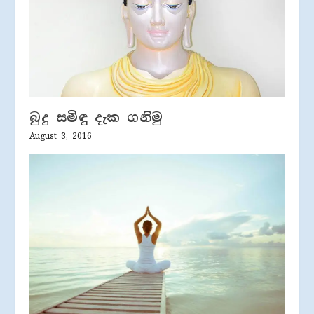
බුදු සමිඳු දැක ගනිමු
August 3, 2016