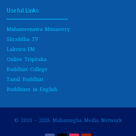
Useful Links
Mahamevnawa Monastery
Shraddha TV
Lakviru FM
Online Tripitaka
Buddhist College
Tamil Buddhist
Buddhism in English
© 2010 – 2026 Mahamegha Media Network