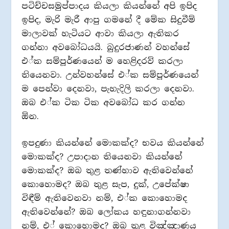
පටිච්චසමුප්පාදය කියලා කියන්නේ අපි ඉපිද
ඉපිද, මැරි මැරී ආපු ගමනේ දී මේක සිදුවීම්
මාලාවක් හැටියට ආවා කියලා ඇතිකර
ගන්නා අවබෝධයයි. බුදුරජාණන් වහන්සේ
එ්ක සම්පූර්ණයෙන් ම හෙළිදරව් කරලා
තියෙනවා. උන්වහන්සේ එ්ක සම්පූර්ණයෙන්
ම පෙන්වා දෙනවා, පැහැදිලි කරලා දෙනවා.
ඔබ එ්ක ටික ටික අවබෝධ කර ගන්න
ඕන.
ඉපදුණා කියන්නේ මොකක්ද? භවය කියන්නේ
මොකක්ද? උපාදාන තියෙනවා කියන්නේ
මොකක්ද? ඔබ තුළ තණ්හාව ඇතිවෙන්නේ
කොහොමද? ඔබ තුළ සැප, දුක්, උපේක්ෂා
විඳීම් ඇතිවෙනවා නම්, එ්ක කොහොමද
ඇතිවෙන්නේ? ඔබ ලෝකය හඳුනාගන්නවා
නම්, එ් කොහොමද? ඔබ තුළ විඤ්ඤාණය