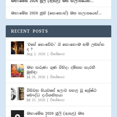
මහාමේඝ 2026 ජූලි (​ඇසළ) මස කලාපයෙන්…
මහාමේඝ 2026 ජුනි (​පොසොන්) මස කලාපයෙන්…
RECENT POSTS
‘එසේ නොවේවා’ යි කොහොම නම් ලබන්න
ද ?
Aug 2, 2026
|
විශේෂාංග
මහ කරුණා ගුණ විහිදා දම්සක කැරකී
මුනිඳා
Jul 26, 2026
|
විශේෂාංග
විසිවන සියවසේ ලොව පහළ වූ ශ්‍රේෂ්ඨ
බෞද්ධ දාර්ශනිකයා
Jul 25, 2026
|
විශේෂාංග
මහාමේඝ 2026 ජූලි (​ඇසළ) මස