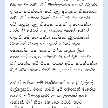
තියෙනවා නම්, එ් විඤ්ඤාණය කොයි විදිහට
ද වැඩ කරන්නේ? ඔබ තුළ අවිද්‍යාව තියෙනවා
නම්, එ් මොන වගේ එකක් ද? එතකොට
මේ කවුරු තුළ තියෙන එකක් ද හොයන්න
යන්නේ? තමන් තුළ තියෙන එකක්. තමන්
ගැනයි මේ හොයන්න යන්නේ. බුදුරජාණන්
වහන්සේ වදාළ දේ තුළින් තමන් ගැන
හොයන්න යන කොට එ්ක සදාකාලික
සත්‍යයක් කියලා තමන්ට ම තේරුම් යනවා.
එ් වගේම මේ ජීවන රටාව අපිට නවත්වන්න
බැරි වේගයකින් දිගට ම උපතක් කරා යනවා.
හරක් පැටියා මව් වැස්සියගේ තන බුරුල්ලේ
එල්ලෙනවා වගේ තමයි අපි මෙහෙන් මැරෙන
කොට කර්මානුරූපව ආයෙ උපතක් කරා
යන්නේ. එ් නිසා මේ යන රටාව අපට