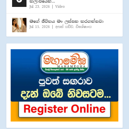
කලාපයෙන්…
Jul 23, 2026
|
Video
මගේ ජීවිතය මං ලස්සන කරගන්නවා
Jul 15, 2026
|
අහස් ගව්ව
,
විශේෂාංග