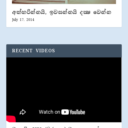
අත්හරින්නයි, ඉවසන්නයි දක්‍ෂ වෙන්න
July 17, 2014
RECENT VIDEOS