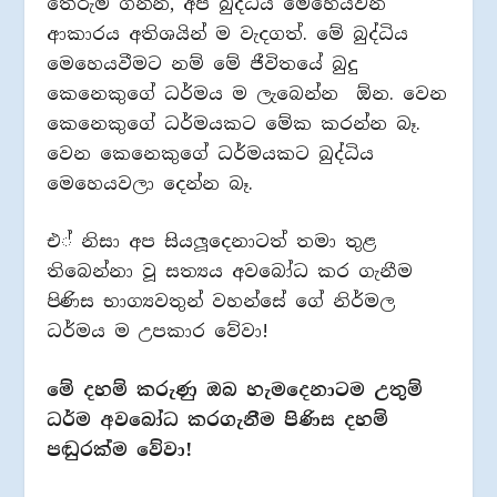
තේරුම් ගන්න, අප බුද්ධිය මෙහෙයවන
ආකාරය අතිශයින් ම වැදගත්. මේ බුද්ධිය
මෙහෙයවීමට නම් මේ ජීවිතයේ බුදු
කෙනෙකුගේ ධර්මය ම ලැබෙන්න ඕන. වෙන
කෙනෙකුගේ ධර්මයකට මේක කරන්න බෑ.
වෙන කෙනෙකුගේ ධර්මයකට බුද්ධිය
මෙහෙයවලා දෙන්න බෑ.
එ් නිසා අප සියලූදෙනාටත් තමා තුළ
තිබෙන්නා වූ සත්‍යය අවබෝධ කර ගැනීම
පිණිස භාග්‍යවතුන් වහන්සේ ගේ නිර්මල
ධර්මය ම උපකාර වේවා!
මේ දහම් කරුණු ඔබ හැමදෙනාටම උතුම්
ධර්ම අවබෝධ කරගැනීම පිණිස දහම්
පඬුරක්ම වේවා!