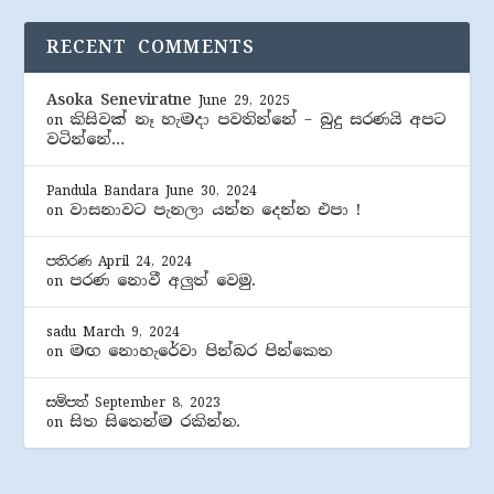
RECENT COMMENTS
Asoka Seneviratne
June 29, 2025
කිසිවක් නෑ හැමදා පවතින්නේ – බුදු සරණයි අපට
on
වටින්නේ…
Pandula Bandara
June 30, 2024
වාසනාවට පැනලා යන්න දෙන්න එපා !
on
පතිරණ
April 24, 2024
පරණ නොවී අලුත් වෙමු.
on
sadu
March 9, 2024
මඟ නොහැරේවා පින්බර පින්කෙත
on
සම්පත්
September 8, 2023
සිත සිතෙන්ම රකින්න.
on