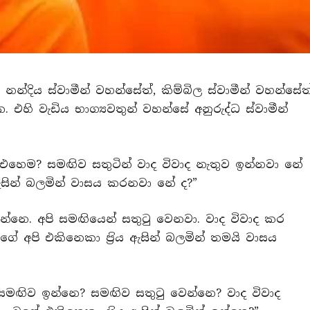
 නන්දිය ස්වාමීන් වහන්සේත්, කිම්බිල ස්වාමීන් වහන්සේත
හි වැඩිය භාග්‍යවතුන් වහන්සේ අනුරුද්ධ ස්වාමීන්
 එහෙම? සමඟිව සතුටින් වාද විවාද නැතුව ඉන්නවා නේ
ය ඇසින් බලමින් වාසය කරනවා නේ ද?”
ඉන්නෙ. අපි සමඟියෙන් සතුටු වෙනවා. වාද විවාද කර
ගේ අපි එකිනෙකා ප‍්‍රිය ඇසින් බලමින් තමයි වාසය
 ද සමඟිව ඉන්නෙ? සමඟිව සතුටු වෙන්නෙ? වාද විවාද