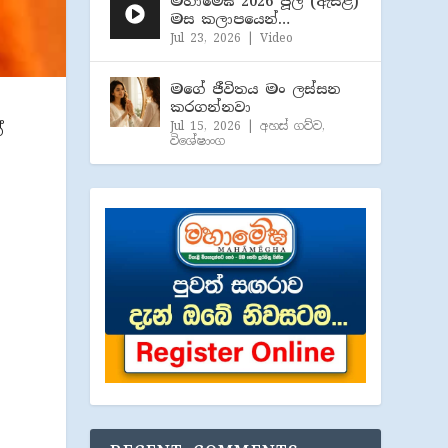
මහාමේඝ 2026 ජූලි (​ඇසළ)
මස කලාපයෙන්…
Jul 23, 2026
|
Video
මගේ ජීවිතය මං ලස්සන
කරගන්නවා
Jul 15, 2026
|
අහස් ගව්ව
,
්
විශේෂාංග