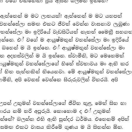
ා වගේ එකිනෙකා ප‍්‍රිය ඇසින් බලමින් ඉන්නෙ?”
නෙ. ‘ඇත්තෙන් ම මට ලාභයක්! ඇත්තෙන් ම මට යහපත්
ීන් වහන්සේලා සමඟ එකට ජීවත් වෙන්න වාසනාව ලැබුණා
වහන්සේලා මං ඉදිරියේ වැඩසිටියත් නැතත් මෛතී‍්‍ර සහග
ඉන්නෙ. එ් වගේ ම ආයුෂ්මතුන් වහන්සේලා මං ඉදිරියේ
ා බහෙන් ම යි ඉන්නෙ. එ් ආයුෂ්මතුන් වහන්සේලා මං
හගත අදහස්වලින් ම යි ඉන්නෙ. ස්වාමීනි, මට මෙහෙමත්
ආයුෂ්මතුන් වහන්සේලාගේ හිතේ ස්වභාවය මං ඇති කර
ගේ හිත පැත්තකින් තියෙනවා. මේ ආයුෂ්මතුන් වහන්සේලා
නි, අපි වෙනස් වෙන්නෙ සිරුරුවලින් විතරයි. අපි
පන් උතුමන් වහන්සේලාගේ ජීවිත තුළ, මෙත් සිත හා
කාරය නම් හරි අපූරුයි. කොහොම ද එ් උතුමන්
නේ? බලන්න එහි ඇති සුන්දර ධර්මය. එහෙනම් අපිත්
 සමඟ එකට වාසය කිරීමේ ගුණය ම යි සිතන්න ඕන.