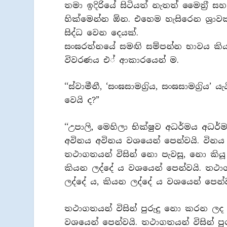
තමා ඉදිරියේ සිටියත් නැතත් මෛත‍්‍රී සහ
හික්මෙන්න ඕන. එහෙම හැසිරෙන ශ‍්‍ර
සිද්ධ වෙන දෙයක්.
සංඝරත්නයේ සමඟි සම්පන්න භාවය කියන
විවරණය එ් ආකාරයෙන් ම.
‘‘ස්වාමීනී, ‘සංඝසාමග‍්‍රිය, සංඝසාමග‍්
වෙයි ද?”
‘‘උපාලි, මෙහිලා භික්ෂුව අධර්මය අධර
අවිනය අවිනය වශයෙන් පෙන්වයි. විනය
තථාගතයන් විසින් නො පැවසූ, නො කිය
කියන ලද්දේ ය වශයෙන් පෙන්වයි. තථාග
ලද්දේ ය, කියන ලද්දේ ය වශයෙන් පෙන්ව
තථාගතයන් විසින් පුරුදු නො කරන ලද 
වශයෙන් පෙන්වයි. තථාගතයන් විසින් පු