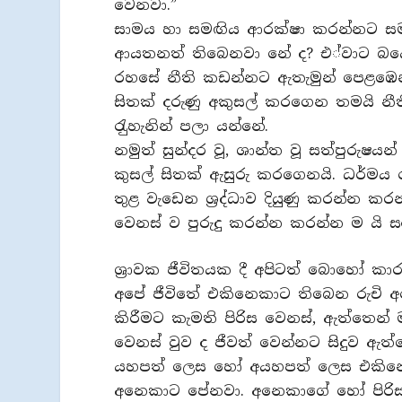
වෙනවා.”
සාමය හා සමඟිය ආරක්ෂා කරන්නට සමාජය
ආයතනත් තිබෙනවා නේ ද? එ්වාට බයෙන්
රහසේ නීති කඩන්නට ඇතැමුන් පෙළඹෙ
සිතක් දරුණු අකුසල් කරගෙන තමයි නී
රැුහැනින් පලා යන්නේ.
නමුත් සුන්දර වූ, ශාන්ත වූ සත්පුරුෂය
කුසල් සිතක් ඇසුරු කරගෙනයි. ධර්ම
තුළ වැඩෙන ශ‍්‍රද්ධාව දියුණු කරන්න
වෙනස් ව පුරුදු කරන්න කරන්න ම යි 
ශ‍්‍රාවක ජීවිතයක දී අපිටත් බොහෝ ක
අපේ ජීවිතේ එකිනෙකාට තිබෙන රුචි අ
කිරීමට කැමති පිරිස වෙනස්, ඇත්තෙ
වෙනස් වුව ද ජීවත් වෙන්නට සිදුව ඇත
යහපත් ලෙස හෝ අයහපත් ලෙස එකිනෙකා
අනෙකාට පේනවා. අනෙකාගේ හෝ පිරිසගේ 