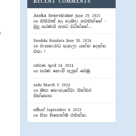
RECENT COMMENTS
Asoka Seneviratne
June 29, 2025
කිසිවක් නෑ හැමදා පවතින්නේ –
on
බුදු සරණයි අපට වටින්නේ…
ත
Pandula Bandara
June 30, 2024
වාසනාවට පැනලා යන්න දෙන්න
on
එපා !
පතිරණ
April 24, 2024
පරණ නොවී අලුත් වෙමු.
on
sadu
March 9, 2024
මඟ නොහැරේවා පින්බර
on
පින්කෙත
සම්පත්
September 8, 2023
සිත සිතෙන්ම රකින්න.
on