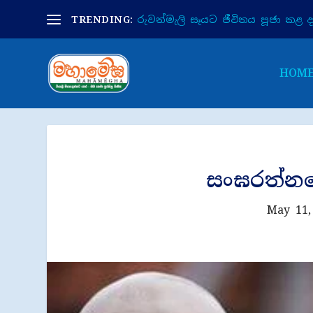
TRENDING:
රුවන්මැලි සෑයට ජීවිතය පූජා කළ දා 
HOM
සංඝරත්නය
May 11,