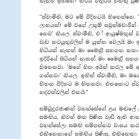
නැතිව ඉන්නෙ? කිරියි වතුරයි එකතු වුණ
‘‘ස්වාමීනි, මට මේ විදිහටයි හිතෙන්
ලාභයක්! මේ වගේ උතුම් සබ‍්‍රහ්මචාර
නෙව’ කියල. ස්වාමීනි, එ් ආයුෂ්මතුන් 
වැඩ කටයුතුවලින් ම යුක්ත වෙලයි මං 
හිටියත් නැතත් මං මෛත‍්‍රී සහගත කත
ඉදිරියේ සිටියත් නැතත් මං මෛත‍්‍රී ස
හිතෙනවා. ‘මගේ හිත අයින් කරල මේ 
ගන්නවා’ කියල. ඉතින් ස්වාමීනි, මං ම
හිතන විදිහට ම හිතනවා. එතකොට ස්වාමී
හදවත්වලින් එකයි.”
සම්බුදුරජාණන් වහන්සේගේ ළය මඬලේ උ
සමඟිය, නිවන් මඟ පිණිස වැඞී ඇති ආ
වහන්සේලා සමඟි සම්පන්නව වාසය කරන්
එකිනෙකාගේ සමඟිය පිණිස, එකිනෙකා