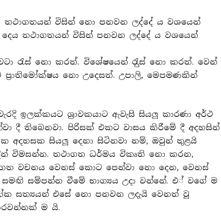
 තථාගතයන් විසින් නො පනවන ලද්දේ ය වශයෙන්
ද දෙය තථාගතයන් විසින් පනවන ලද්දේ ය වශයෙන්
ටා රැස් නො කරත්. විශේෂයෙන් රැුස් නො කරත්. වෙන්
ප‍්‍රාතිමෝක්ෂය නො උදෙසත්. උපාලි, මෙපමණකින්
වැරදි ඉලක්කයට ශ‍්‍රාවකයාට ඇවැසි සියලූ කාරණා අර්ථ
්වා දී තිබෙනවා. පිරිසක් එකට වාසය කිරීමේ දී අදහසින්
එක අදහසක සියලූ දෙනා සිටිනවා නම්, ඔවුන් තුළයි
න් විමසන්න. තථාගත ධර්මය විකෘති නො කරන,
ගත වචනය වෙනස් කොට පෙන්වා නො දෙන, වෙනස්
සමඟි සම්පන්න වීමේ භාග්‍යය උදා වන්නේ. එ් වගේ ම
 සත්‍යයන් එසේ නො පනවන ලදැයි වෙනත් වූ
රවන්නක් ම යි.