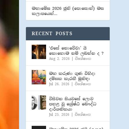
මහාමේඝ 2026 ජුනි (​පොසොන්) මස
කලාපයෙන්…
RECENT POSTS
‘එසේ නොවේවා’ යි
කොහොම නම් ලබන්න ද ?
Aug 2, 2026
|
විශේෂාංග
මහ කරුණා ගුණ විහිදා
දම්සක කැරකී මුනිඳා
Jul 26, 2026
|
විශේෂාංග
විසිවන සියවසේ ලොව
පහළ වූ ශ්‍රේෂ්ඨ බෞද්ධ
දාර්ශනිකයා
Jul 25, 2026
|
විශේෂාංග