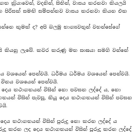
ගත ක‍්‍රියාවෙන්, වදනින්, සිතින්, වාසය කරනවා කියලයි
ාවක පිරිසක් සමඟි සම්පන්නව වාසය කරනවා කියන එක
්නෙ කුමක් ද? අපි බලමු භාග්‍යවතුන් වහන්සේගේ
‍රිය’ යැයි කියනු ලැබේ. කවර කරුණු මත සංඝයා සමගි වන්නේ
්මය වශයෙන් පෙන්වයි. ධර්මය ධර්මය වශයෙන් පෙන්වයි.
 විනය වශයෙන් පෙන්වයි.
ූ දෙය තථාගතයන් විසින් නො පවසන ලද්දේ ය, නො
තයන් විසින් පැවසූ, කියූ දෙය තථාගතයන් විසින් පවස
යි.
දෙය තථාගතයන් විසින් පුරුදු නො කරන ලද්දේ ය
රුදු කරන ලද දෙය තථාගතයන් විසින් පුරුදු කරන ලද්දේ