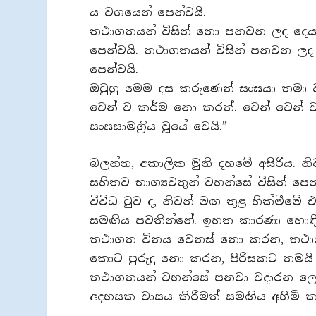
ය වශයෙන් පෙන්වයි.
තථාගතයන් විසින් නො පනවන ලද දෙය
පෙන්වයි. තථාගතයන් විසින් පනවන ල
පෙන්වයි.
ඔවුහු මෙම දස කරුණෙන් සංඝයා තමා ව
වෙන් ව කර්ම නො කරත්. වෙන් වෙන් ව 
සංඝසාමග‍්‍රිය වූයේ වෙයි.”
බලන්න, අකාලික මුනි දහමේ අසිරිය. නි
සහිතව භාග්‍යවතුන් වහන්සේ විසින් පෙන
විවිධ වුව ද, නිවන් මඟ තුළ හික්මීමේ 
සමඟිය පවතින්නේ. ඉහත කාරණා හොඳි
තථාගත විනය වෙනස් නො කරන, තථා
කොට පුරුදු නො කරන, පිරිසකට තමයි 
තථාගතයන් වහන්සේ පනවා වදාරන ලෝක
අදහසක වාසය කිරීමත් සමඟිය අහිමි ක