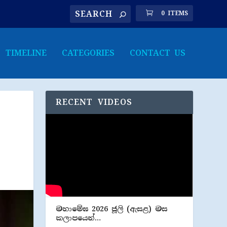
0 ITEMS
TIMELINE
CATEGORIES
CONTACT US
RECENT VIDEOS
මහාමේඝ 2026 ජූලි (​ඇසළ) මස
කලාපයෙන්…