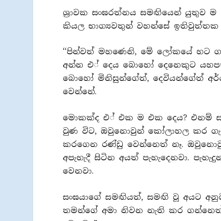
ශ‍්‍රාවක සංඝරත්නය සමඟියෙන් යුතුව 
කියල භාග්‍යවතුන් වහන්සේ ඉතිවුත්තක පා
‘‘පින්වත් මහණෙනි, මේ ලෝකයේ හට ග
අන්න එ් දෙය බොහෝ දෙනෙකුට යහපත 
බොහෝ මිනිසුන්ගේත්, දෙවියන්ගේත් අර්
වෙන්නේ.
මොකක්ද එ් එක ම එක දෙය? එනම් සංඝ
වුණ විට, ඔවුනොවුන් කෝලාහල කර ගැන
කරගෙන රණ්ඩු වෙන්නෙත් නෑ. ඔවුනොව
අපැහැදී සිටින අයත් පැහැදෙනවා. පැහැද
වෙනවා.
සංඝයාගේ සමඟියත්, සමඟි වූ අයට අනුබ
තමන්ගේ අමා නිවන නැති කර ගන්නෙත්