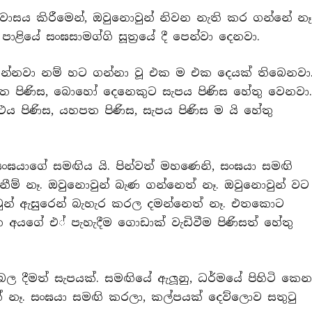
ම වාසය කිරීමෙන්, ඔවුනොවුන් නිවන නැති කර ගන්නේ නෑ
ළියේ සංඝසාමග්ගි සූත‍්‍රයේ දී පෙන්වා දෙනවා.
න්නවා නම් හට ගන්නා වූ එක ම එක දෙයක් තිබෙනවා
පිණිස, බොහෝ දෙනෙකුට සැපය පිණිස හේතු වෙනවා
ථය පිණිස, යහපත පිණිස, සැපය පිණිස ම යි හේතු
යාගේ සමඟිය යි. පින්වත් මහණෙනි, සංඝයා සමඟි
ීම් නෑ. ඔවුනොවුන් බැණ ගන්නෙත් නෑ. ඔවුනොවුන් වට
ුන් ඇසුරෙන් බැහැර කරල දමන්නෙත් නෑ. එතකොට
ුන අයගේ එ් පැහැදීම ගොඩාක් වැඩිවීම පිණිසත් හේතු
ල දීමත් සැපයක්. සමඟියේ ඇලූනු, ධර්මයේ පිහිටි කෙන
 නෑ. සංඝයා සමඟි කරලා, කල්පයක් දෙව්ලොව සතුටු