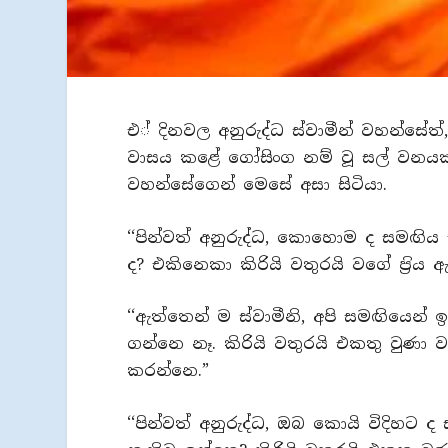
එ් දිනවල අනුරුද්ධ ස්වාමීන් වහන්සේත්,
වාසය කළේ ගෝසිංග නම් වූ සල් වනයක. එ
වහන්සේගෙන් මෙසේ අසා සිටියා.
‘‘පින්වත් අනුරුද්ධ, කොහොම ද සමඟිය
ද? එකිනෙකා කිරියි වතුරයි වගේ ප‍්‍රි
‘‘ඇත්තෙන් ම ස්වාමීනි, අපි සමඟියෙන් 
ගන්නෙ නෑ. කිරියි වතුරයි එකතු වුණා ව
කරන්නෙ.”
‘‘පින්වත් අනුරුද්ධ, ඔබ කොයි විදිහට