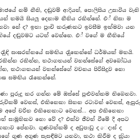
ේ නම් නීති, දඬුවම් ආදියත්, පොලිසිය උසාවිය වැනි
 තමයි සියලූ දෙනාම නීතිය රකින්නේ. එ් නිසා ම
නවා නේ ද? ඉතා පුංචි කරුණකට ඉවසීම ඉක්මවා යන
තියේ දඬුවමට යටත් වෙන්නෙ. එ් වගේ ම නීතියේ
න් රැුඳි සංඝරත්නයේ සමඟිය රැුකෙන්නේ ධර්මයක් මතයි.
ය රකින්න රකින්න, තථාගතයන් වහන්සේගේ අවබෝධය
 කරන්න, තථාගතයන් වහන්සේගේ වචනය පිරිසිදුව නො
සංඝ සමඟිය රැකෙන්නේ.
ාරණා පුරුදු කර ගන්න මේ ඔස්සේ පුළුවන්කම තිබෙනවා.
රුචිකම් වෙනස්, එකිනෙකා සිතන රටාවන් වෙනස්, ඇසුර
න් ම අපේ චරිත එකිනෙකාට වෙනස්… අප එකිනෙකා
්තේ සාමූහිකව නො වේ ද? එක්ව ජීවත් වීමේ දී අපට
ව පේනවා. ගුණවත්කම් ද අඩුපාඩු ද ෙදාස් ද
ගුණ අගුණ සැසඳීමට යනවා, කථා කිරීම ද ක‍්‍රියා