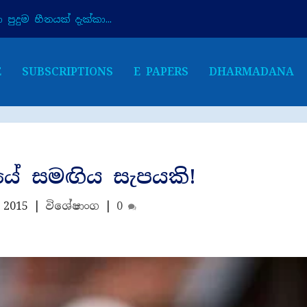
පුදුම හීනයක් දැක්කා...
E
SUBSCRIPTIONS
E PAPERS
DHARMADANA
ේ සමඟිය සැපයකි!
 2015
|
විශේෂාංග
|
0