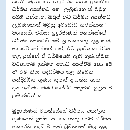
සිටිති. ඔවුන් හට චතුරාර්ය සත්‍ය ප‍්‍රකාශිත
ධර්මය අසන්නට නො ලැබුණහොත් ඔවුහු
පිරිහී යන්නාහ. ඔවුන් හට ධර්මය අසන්නට
ලැබුණහොත් ඔවුහු අවබෝධ කරන්නාහ.”
වශයෙනි. එනිසා බුදුරජාණන් වහන්සේගේ
ධර්මය කෙරෙහි යම් ශ‍්‍රාවකයෙකු තුළ සැබෑ
ගෞරවයක් තිබේ නම්, එම ශ‍්‍රාවකයා විසින්
කළ යුත්තේ ඒ ධර්මයෙහි ඇති ගුණාත්මක
වටිනාකම ඉස්මතු කොට පෙන්වීම නො වේ
ද? එම නිසා සද්ධර්මය තුළ තිබෙන
සන්දිට්ඨික ගුණය කුමක් ද යන්න ගැන
දැනගැනීමට ඔබට බෝධිරාජකුමාර සූත‍්‍රය ම
ප‍්‍රමාණවත් ය.
බුදුරජාණන් වහන්සේගේ ධර්මය අකාලික
ගුණයෙන් යුක්ත ය. කෙනෙකුට එම ධර්මය
කෙරෙහි ශ‍්‍රද්ධාව ඇති වුවහොත් ඔහු තුළ