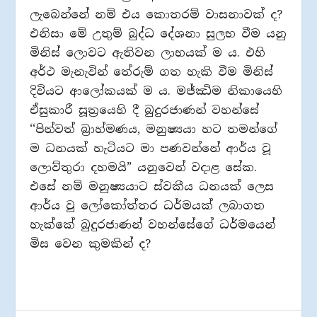
ලැබෙන්නේ නම් එය කොතරම් වාසනාවක් ද?
එනිසා මේ උතුම් බුද්ධ දේශනා සුලභ වීම යනු
මිනිස් ලොවට ඇතිවන ලාභයක් ම ය. එහි
අර්ථ මැනැවින් තේරුම් ගත හැකි වීම මිනිස්
දිවියට ආලෝකයක් ම ය. මජ්ඣිම නිකායෙහි
ඒසුකාරී සූත‍්‍රයෙහි දී බුදුරජාණන් වහන්සේ
‘‘පින්වත් බ‍්‍රාහ්මණය, මනුෂ්‍යයා හට තමන්ගේ
ම ධනයක් හැටියට මා පණවන්නේ ආර්ය වූ
ලොව්තුරා දහමයි” යනුවෙන් වදාළ සේක.
එසේ නම් මනුෂ්‍යයාට ස්වකීය ධනයක් ලෙස
ආර්ය වූ ලෝකෝත්තර ධර්මයක් ලබාගත
හැක්කේ බුදුරජාණන් වහන්සේගේ ධර්මයෙන්
මිස වෙන කුමකින් ද?