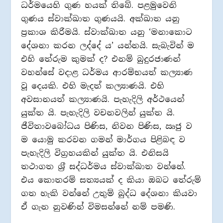
ධර්මයෙහි ගුණ හයක් තිබේ. පළමුවෙනි
ගුණය ස්වාක්ඛාත ගුණයයි. අක්ඛාත යනු
ප‍්‍රකාශ කිරීමයි. ස්වාක්ඛාත යනු ‘මනාකොට
දේශනා කරන ලද්දේ ය’ යන්නයි. සැබැවින් ම
එහි තේරුම කුමක් ද? එනම් බුදුරජාණන්
වහන්සේ වදාළ ධර්මය ආරම්භයත් කල්‍යාණ
වූ දෙයකි. එහි මැදත් කල්‍යාණයි. එහි
අවසානයත් කල්‍යාණයි. පැහැදිලි අර්ථයෙන්
යුක්ත යි. පැහැදිලි වචනවලින් යුක්ත යි.
ජීවිතාවබෝධය පිණිස, නිවන පිණිස, ඍජු ව
ම යොමු කරවන ගමන් මාර්ගය පිළිබඳ ව
පැහැදිලි විග‍්‍රහයකින් යුක්ත යි. එනිසයි
තථාගත ශ‍්‍රී සද්ධර්මය ස්වාක්ඛාත වන්නේ.
එය කොතරම් සත්‍යයක් ද කියා ඔබට තේරුම්
ගත හැකි වන්නේ උතුම් බුද්ධ දේශනා කියවා
ඒ ගැන නුවණින් විමසන්නේ නම් පමණි.