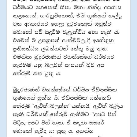
ධර්මයට කෙනෙක් හිතා මතා නින්දා අපහාස
කළහොත්, ගැරහුවහොත්, එම ගුණයන් හෑල්ලූ
වන ආකාරයට හෙළා දුටුවහොත් ඔවුන්ට
බොහෝ පව් සිදුවීම වැළැක්විය නො හැකි යි.
එමෙන් ම උපනූපන් ආත්මවල දී අහේතුක
ප‍්‍රතිසන්ධිය ලබන්නටත් හේතු වනු ඇත.
එමනිසා බුදුරජාණන් වහන්සේගේ ධර්මයට
ගැරහීම යනු බලවත් පාපයක් බව අප
තේරුම් ගත යුතු ය.
බුදුරජාණන් වහන්සේගේ ධර්මය ඒහිපස්සික
ගුණයෙන් යුක්ත යි. ඒහිපස්සික යන්නෙහි
තේරුම ‘ඇවිත් බලන්න’ යන්නයි. ඇවිත් බැලිය
හැකි ධර්මයක් තේරුම් ගැනීමට ‘‘අපට පින්
මදිය, අපට පින් නැත. ඒ සඳහා සසරේ
බොහෝ ඇවිද යා යුතු ය. අනන්ත