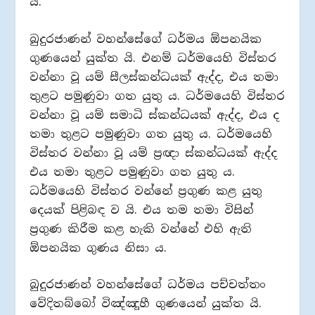
ය.
බුදුරජාණන් වහන්සේගේ ධර්මය ඕපනයික
ගුණයෙන් යුක්ත යි. එනම් ධර්මයෙහි විස්තර
වන්නා වූ යම් සීලස්කන්ධයක් ඇද්ද, එය තමා
තුළට පමුණුවා ගත යුතු ය. ධර්මයෙහි විස්තර
වන්නා වූ යම් සමාධි ස්කන්ධයක් ඇද්ද, එය ද
තමා තුළට පමුණුවා ගත යුතු ය. ධර්මයෙහි
විස්තර වන්නා වූ යම් ප‍්‍රඥා ස්කන්ධයක් ඇද්ද
එය තමා තුළට පමුණුවා ගත යුතු ය.
ධර්මයෙහි විස්තර වන්නේ ප‍්‍රගුණ කළ යුතු
දෙයක් පිළිබඳ ව යි. එය තම තමා විසින්
ප‍්‍රගුණ කිරීම කළ හැකි වන්නේ එහි ඇති
ඕපනයික ගුණය නිසා ය.
බුදුරජාණන් වහන්සේගේ ධර්මය පච්චත්තං
වේදිතබ්බෝ විඤ්ඤූහී ගුණයෙන් යුක්ත යි.