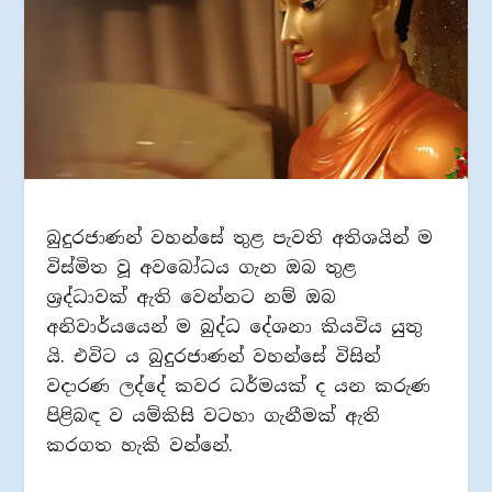
බුදුරජාණන් වහන්සේ තුළ පැවති අතිශයින් ම
විස්මිත වූ අවබෝධය ගැන ඔබ තුළ
ශ‍්‍රද්ධාවක් ඇති වෙන්නට නම් ඔබ
අනිවාර්යයෙන් ම බුද්ධ දේශනා කියවිය යුතු
යි. එවිට ය බුදුරජාණන් වහන්සේ විසින්
වදාරණ ලද්දේ කවර ධර්මයක් ද යන කරුණ
පිළිබඳ ව යම්කිසි වටහා ගැනීමක් ඇති
කරගත හැකි වන්නේ.