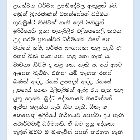
උගන්වන ධර්මය උපනිෂද්වල ඇතුළත් වේ.
නමුත් බුදුරජාණන් වහන්සේගේ ධර්මය
ගුරුමුෂ්ටි කිසිවක් නැති දෙවි මිනිසුන්
ඉදිරියෙහි ඉතා පැහැදිලිව එළිපෙහෙලි කරන
ලද පරම ප‍්‍රභාෂ්වර ධර්මයකි. එසේ නො
වන්නේ නම්, ධර්මය සංගායනා කළ හැකි ද?
රහස් බණ සංගායනා කළ නො හැකි ය.
වාචනා කිරීම ද කළ නො හැකි ය. අන් අයට
ඇසෙන බැවිනි. එනිසා යම් තැනක රහස්
බණක් ඇද්ද, රහස් උපදෙස් ඇද්ද, රහසේ
උපදෙස් ගෙන පිළිපැදීමක් ඇද්ද එය සැක කළ
යුතු දෙයකි. බුද්ධ දේශනාවේ තිබෙන්නේ
ඇවිත් බලන්න යැයි කිව හැකි, ඕනෑ ම
කෙනෙකු ඉදිරියේ නිර්භයව පෙන්වා දිය හැකි
යථාර්ථවාදී ධර්මයකි. ඒ බව සූත‍්‍ර දේශනා
තුළින් ඔබට ම මැනැවින් පසක් කරගත හැකි