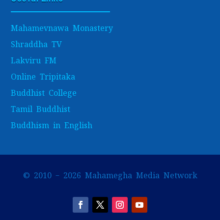
Mahamevnawa Monastery
Shraddha TV
Lakviru FM
Online Tripitaka
Buddhist College
Tamil Buddhist
Buddhism in English
© 2010 – 2026 Mahamegha Media Network