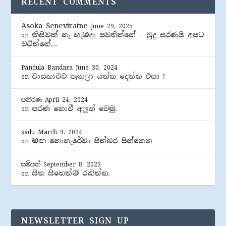
RECENT COMMENTS
Asoka Seneviratne
June 29, 2025
කිසිවක් නෑ හැමදා පවතින්නේ – බුදු සරණයි අපට
on
වටින්නේ…
Pandula Bandara
June 30, 2024
වාසනාවට පැනලා යන්න දෙන්න එපා !
on
පතිරණ
April 24, 2024
පරණ නොවී අලුත් වෙමු.
on
sadu
March 9, 2024
මඟ නොහැරේවා පින්බර පින්කෙත
on
සම්පත්
September 8, 2023
සිත සිතෙන්ම රකින්න.
on
NEWSLETTER SIGN UP