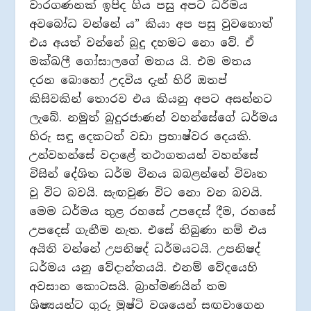
වාරගණනක් ඉපිද ගිය පසු අපට ධර්මය
අවබෝධ වන්නේ ය” කියා අප පසු වුවහොත්
එය අයත් වන්නේ බුදු දහමට නො වේ. ඒ
මක්ඛලී ගෝසාලගේ මතය යි. එම මතය
දරන බොහෝ උදවිය දැන් හිරි ඔතප්
කිසිවකින් තොරව එය කියනු අපට අසන්නට
ලැබේ. නමුත් බුදුරජාණන් වහන්සේගේ ධර්මය
හිරු සඳු දෙකටත් වඩා ප‍්‍රභාෂ්වර දෙයකි.
උන්වහන්සේ වදාළේ තථාගතයන් වහන්සේ
විසින් දේශිත ධර්ම විනය බබළන්නේ විවෘත
වූ විට බවයි. සැඟවුණ විට නො වන බවයි.
මෙම ධර්මය තුළ රහසේ උපදෙස් දීම, රහසේ
උපදෙස් ගැනීම නැත. එසේ තිබුණා නම් එය
අයිති වන්නේ උපනිෂද් ධර්මයටයි. උපනිෂද්
ධර්මය යනු වේදාන්තයයි. එනම් වේදයෙහි
අවසාන කොටසයි. බ‍්‍රාහ්මණයින් තම
ශිෂ්‍යයන්ට ගුරු මුෂ්ටි වශයෙන් සඟවාගෙන