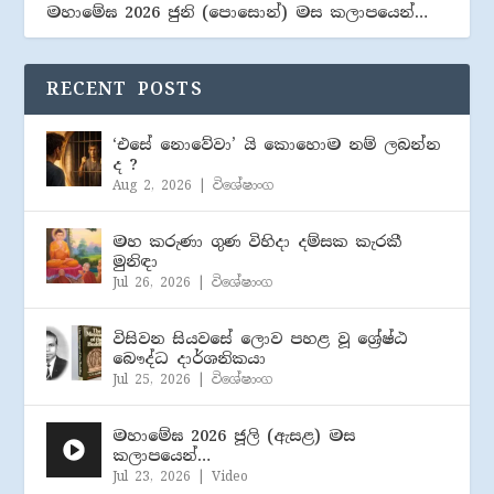
මහාමේඝ 2026 ජුනි (​පොසොන්) මස කලාපයෙන්…
RECENT POSTS
‘එසේ නොවේවා’ යි කොහොම නම් ලබන්න
ද ?
Aug 2, 2026
|
විශේෂාංග
මහ කරුණා ගුණ විහිදා දම්සක කැරකී
මුනිඳා
Jul 26, 2026
|
විශේෂාංග
විසිවන සියවසේ ලොව පහළ වූ ශ්‍රේෂ්ඨ
බෞද්ධ දාර්ශනිකයා
Jul 25, 2026
|
විශේෂාංග
මහාමේඝ 2026 ජූලි (​ඇසළ) මස
කලාපයෙන්…
Jul 23, 2026
|
Video