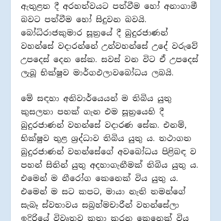
ඇතුළත දී අරහත්වයට පත්වීම හෝ අනාගාමී
බවට පත්වීම හෝ සිදුවන බවයි.
බෝධිරාජකුමාර සූත‍්‍රයේ දී බුදුරජාණන්
වහන්සේ වදාරන්නේ උන්වහන්සේ උදේ වරුවේ
උපදෙස් දෙන සේක. සවස් වන විට ඒ උපදෙස්
ලැබූ භික්ෂුව මාර්ගඵලාවබෝධය ලබයි.
මේ සඳහා අනිවාර්යෙයන් ම තිබිය යුතු
කුසලතා පහක් ගැන එම සූත‍්‍රයෙහි දී
බුදුරජාණන් වහන්සේ වදාරණ සේක. එනම්,
භික්ෂුව තුළ ශ‍්‍රද්ධාව තිබිය යුතු ය. තථාගත
බුදුරජාණන් වහන්සේගේ අවබෝධය පිළිබඳ ව
පහන් සිතින් යුතු අදහාගැනීමක් තිබිය යුතු ය.
එමෙන් ම නීරෝග කෙනෙක් විය යුතු ය.
එමෙන් ම සට කපට, මායා නැති තමන්ගේ
සැබෑ ස්වභාවය සබ‍්‍රහ්මචාරීන් වහන්සේලා
ඉදිරියේ විවෘතව කතා කරන කෙනෙක් විය