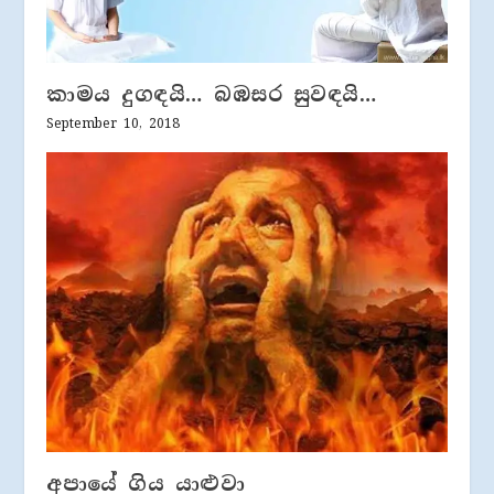
කාමය දුගඳයි… බඹසර සුවඳයි…
September 10, 2018
අපායේ ගිය යාළුවා