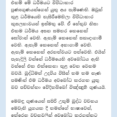
එනම් මේ ධර්මයට විවිධාකාර
පුණ්‍යගුණයන්ගෙන් යුතු අය පැමිණෙති. ඔවුන්
තුළ ධර්මයෙහි හැසිරීමෙහිලා විවිධාකාර
කුසලතාවයන් ඉස්මතු වේ. ඒ හේතුව නිසා
එකම ධර්මය අසන සමහර කෙනෙක්
සෝවාන් වෙති. ඇතැම් කෙනෙක් සකෘදාගාමී
වෙති. ඇතැම් කෙනෙක් අනාගාමී වෙති.
ඇතැම් කෙනෙක් අරහත්වයට පත්වෙති. එයින්
පැහැදිලි වන්නේ ධර්මයෙහි අවබෝධය ඇති
වන්නේ එක එක්කෙනා තුළ වෙන වෙනම
බවයි. බුද්ධිමත් උදවිය විසින් තම තම නැණ
පමණින් එම ධර්මය අවබෝධ කරගත යුතු
බව පච්චත්තං වේදිතබ්බෝ විඤ්ඤූහී ගුණයයි.
මෙබඳු ගුණයෙන් සපිරි උතුම් බුද්ධ වචනය
මෙවැනි යුගයක දී තමන්ගේ භාෂාවෙන්,
තේරෙන වචනවලින් අවබෝධ කරගන්නට