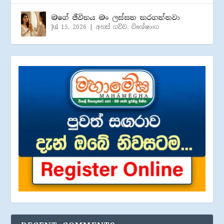
මගේ ජීවිතය මං ලස්සන කරගන්නවා
Jul 15, 2026
|
අහස් ගව්ව
,
විශේෂාංග