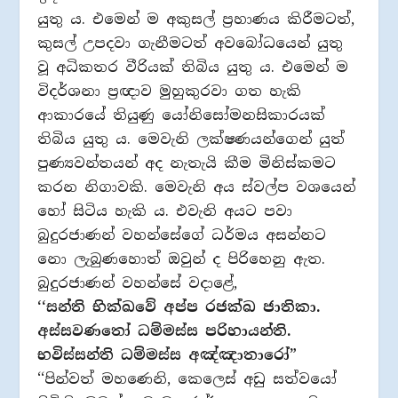
යුතු ය. එමෙන් ම අකුසල් ප‍්‍රහාණය කිරීමටත්,
කුසල් උපදවා ගැනීමටත් අවබෝධයෙන් යුතු
වූ අධිකතර වීරියක් තිබිය යුතු ය. එමෙන් ම
විදර්ශනා ප‍්‍රඥාව මුහුකුරවා ගත හැකි
ආකාරයේ තියුණු යෝනිසෝමනසිකාරයක්
තිබිය යුතු ය. මෙවැනි ලක්ෂණයන්ගෙන් යුත්
පුණ්‍යවන්තයන් අද නැතැයි කීම මිනිස්කමට
කරන නිගාවකි. මෙවැනි අය ස්වල්ප වශයෙන්
හෝ සිටිය හැකි ය. එවැනි අයට පවා
බුදුරජාණන් වහන්සේගේ ධර්මය අසන්නට
නො ලැබුණහොත් ඔවුන් ද පිරිහෙනු ඇත.
බුදුරජාණන් වහන්සේ වදාළේ,
‘‘සන්ති භික්ඛවේ අප්ප රජක්ඛ ජාතිකා.
අස්සවණතෝ ධම්මස්ස පරිහායන්ති.
භවිස්සන්ති ධම්මස්ස අඤ්ඤාතාරෝ”
‘‘පින්වත් මහණෙනි, කෙලෙස් අඩු සත්වයෝ