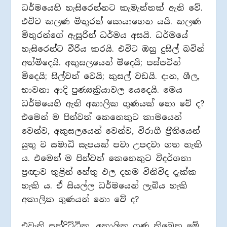
ධර්මයෙහි හැසිරෙන්නට කැමැත්තක් ඇති වේ.
එවිට කලණ මිතුරන් සොයාගෙන යයි. කලණ
මිතුරන්ගේ ඇසුරින් ධර්මය අසයි. ධර්මයේ
හැසිරෙන්ට වීරිය කරයි. එවිට ඔහු දුසිල් බවින්
අත්මිදෙයි. අකුසලයෙන් මිදෙයි; පස්පවින්
මිදෙයි; සිල්වත් වෙයි; කුසල් වඩයි. දාන, ශීල,
භාවනා ආදි පුණ්‍යක‍්‍රියාවල යෙදෙයි. මෙය
ධර්මයෙහි ඇති අකාලික ගුණයක් නො වේ ද?
එමෙන් ම පින්වත් කෙනෙකුට කාමයෙන්
වෙන්ව, අකුසලයෙන් වෙන්ව, විරාගී ප‍්‍රීතියෙන්
යුතු ව සමාධි සැපයක් පවා උපදවා ගත හැකි
ය. එමෙන් ම පින්වත් කෙනෙකුට විදර්ශනා
ප‍්‍රඥාව තුළින් හේතු ඵල දහම විනිවිද දැක්ක
හැකි ය. ඒ සියල්ල ධර්මයෙන් ලැබිය හැකි
අකාලික ගුණයන් නො වේ ද?
එවැනි සන්දිට්ඨික, අකාලික ගුණ තිබෙන මේ