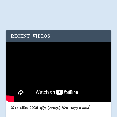
RECENT VIDEOS
මහාමේඝ 2026 ජූලි (​ඇසළ) මස කලාපයෙන්…