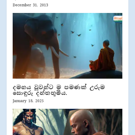
December 31, 2013
දමනය වූවන්ට ම පමණක් උරුම
සොඳුරු දන්තභූමිය.
January 18, 2025