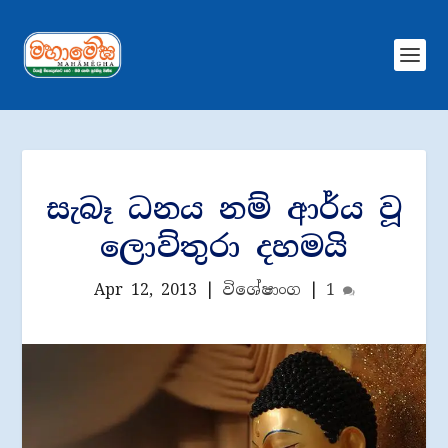
සැබෑ ධනය නම් ආර්ය වූ
ලොව්තුරා දහමයි
Apr 12, 2013
|
විශේෂාංග
|
1