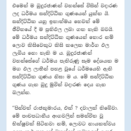
එමෙන් ම බුදුරජාණන් වහන්සේ විසින් වදාරණ
ලද ධර්මය සන්දිට්ඨික ගුණයෙන් යුක්ත යි.
සන්දිට්ඨික යනු ඉහාත්මය හෙවත් මේ
ජීවිතයේ දී ම ප‍්‍රතිඵල ලබා ගත හැකි බවයි.
මේ ධර්මය සන්දිට්ඨික ගුණයෙන් තොර නම්
ලොව කිසිවෙකුට කිසි කලෙක මාර්ග ඵල
ලැබිය නො හැකි ම ය. බුදුරජාණන්
වහන්සේගේ ධර්මය පැතිරුණු සෑම දේශයක ම
මග ඵල ලාභීන් පහළ වූයේ ධර්මයෙහි ඇති
සන්දිට්ඨික ගුණය නිසා ම ය. මේ සන්දිට්ඨික
ගුණය ගැන බුදු මුවින් වදාරණ දෙය ගැන
බලන්න.
‘‘පින්වත් රාජකුමාරය, එක් ? දවාලක් තිබේවා.
මේ පංචපධානීය අංගවලින් සමන්විත වූ
භික්ෂුවක් සිටිනවා නම්, ලොවට නායකත්වය