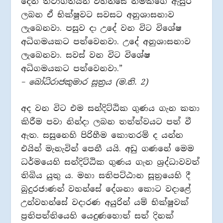
දෙන තථාගතයන් වහන්සේ නමකගේ ඇසුර
ලබන ඒ භික්ෂුවට සවසට අනුශාසනාව
ලැබෙනවා. පසුව දා උදේ වන විට විශේෂ
අධිගමයකට පත්වෙනවා. උදේ අනුශාසනාව
ලැබෙනවා. සවස් වන විට විශේෂ
අධිගමයකට පත්වෙනවා.”
– බෝධිරාජකුමාර සූත‍්‍රය (ම.නි. 2)
අද වන විට එම සන්දිට්ඨික ගුණය ගැන කතා
කිරීම පවා නින්දා ලබන තත්ත්වයට පත් වී
ඇත. සසුනෙහි පිරිහීම කොතරම් ද යන්න
එයින් මැනැවින් පෙනී යයි. අඩු ගණනේ මෙම
ධර්මයෙහි සන්දිට්ඨික ගුණය ගැන ශ‍්‍රද්ධාවවත්
තිබිය යුතු ය. මහා සතිපට්ඨාන සූත‍්‍රයෙහි දී
බුදුරජාණන් වහන්සේ දේශනා කොට වදාළේ
උන්වහන්සේ වදාරණ අයුරින් යම් භික්ෂුවක්
ප‍්‍රතිපත්තියෙහි යෙදුණහොත් සත් දිනක්