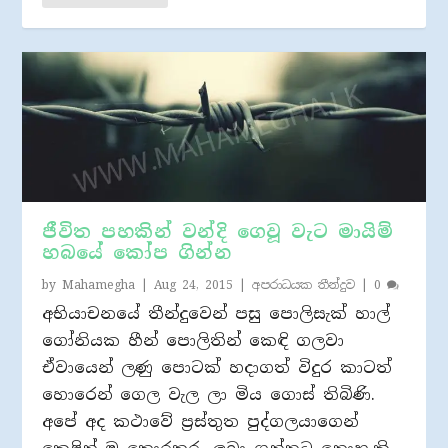
ජීවිත පහකින් වන්දි ගෙවූ වැට මායිම්
හබයේ කෝප ගින්න
by
Mahamegha
|
Aug 24, 2015
|
අපරාධයක තීන්දුව
|
0
අභියාචනයේ තීන්දුවෙන් පසු පොලිසැක් හාල්
ගෝනියක හීන් පොලිතින් කෙඳි ගලවා
ඒවායෙන් ලණු පොටක් හදාගත් විදුර කාටත්
හොරෙන් ගෙල වැල ලා මිය ගොස් තිබිණි.
අපේ අද කථාවේ ප‍්‍රස්තුත පුද්ගලයාගෙන්