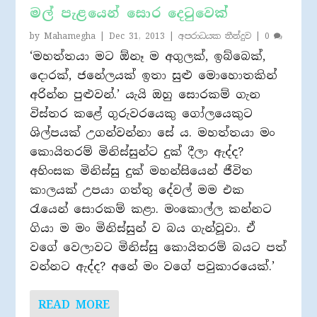
මල් පැළයෙන් සොර දෙටුවෙක්
by
Mahamegha
|
Dec 31, 2013
|
අපරාධයක තීන්දුව
|
0
‘මහත්තයා මට ඕනෑ ම අගුලක්, ඉබ්බෙක්,
දොරක්, ජනේලයක් ඉතා සුළු මොහොතකින්
අරින්න පුළුවන්.’ යැයි ඔහු සොරකම් ගැන
විස්තර කළේ ගුරුවරයෙකු ගෝලයෙකුට
ශිල්පයක් උගන්වන්නා සේ ය. මහත්තයා මං
කොයිතරම් මිනිස්සුන්ට දුක් දීලා ඇද්ද?
අහිංසක මිනිස්සු දුක් මහන්සියෙන් ජීවිත
කාලයක් උපයා ගත්තු දේවල් මම එක
රැයෙන් සොරකම් කළා. මංකොල්ල කන්නට
ගියා ම මං මිනිස්සුන් ව බය ගැන්වූවා. ඒ
වගේ වෙලාවට මිනිස්සු කොයිතරම් බයට පත්
වන්නට ඇද්ද? අනේ මං වගේ පවුකාරයෙක්.’
READ MORE