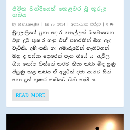
ජීවිත වන්දියෙන් කෙළවර වූ කුරුඳු
හබය
by
Mahamegha
|
Jul 28, 2014
|
අපරාධයක තීන්දුව
|
0
මුදලාලිගේ පුතා දොර පොල්ලක් ඔසවාගෙන
එනු දුටු තුෂාර ගැසූ එක් පහරකින් ඔහු ඇද
වැටිණි. දණි-පණි ගා අමාරුවෙන් නැගිටගත්
ඔහු ද පස්සා දොරෙන් පැන ගියේ ය. ඇවිල
ගිය කෝප ගින්නේ තරම නිසා කඩා බිඳ සුණු
විසුණු කළ කඩය ඒ අයුරින් දමා යාමට සිත්
නො දුන් තුෂාර කඩයට ගිනි තැබී ය.
READ MORE