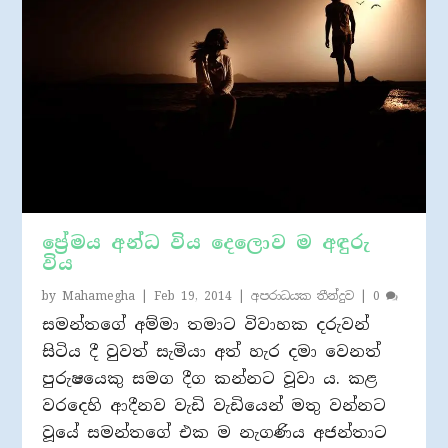
පේ‍්‍රමය අන්ධ විය දෙලොව ම අඳුරු
විය
by
Mahamegha
|
Feb 19, 2014
|
අපරාධයක තීන්දුව
|
0
සමන්තගේ අම්මා තමාට විවාහක දරුවන්
සිටිය දී වුවත් සැමියා අත් හැර දමා වෙනත්
පුරුෂයෙකු සමග දීග කන්නට වූවා ය. කළ
වරදෙහි ආදීනව වැඩි වැඩියෙන් මතු වන්නට
වූයේ සමන්තගේ එක ම නැගණිය අජන්තාට