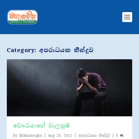
Category:
අපරාධයක තීන්දුව
චෞරයාගේ වැලපුම
by
Mahamegha
|
Aug 26, 2015
|
අපරාධයක තීන්දුව
|
0