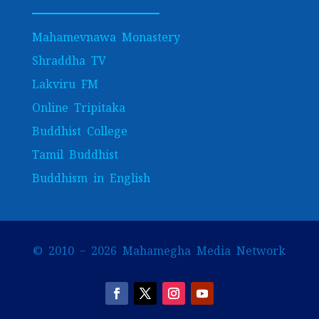
Mahamevnawa Monastery
Shraddha TV
Lakviru FM
Online Tripitaka
Buddhist College
Tamil Buddhist
Buddhism in English
© 2010 – 2026 Mahamegha Media Network