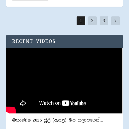
1
2
3
RECENT VIDEOS
මහාමේඝ 2026 ජූලි (​ඇසළ) මස කලාපයෙන්…