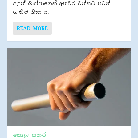
අලූත් බාප්පාගෙන් අතවර වන්නට පටන්
ගැනීම නිසා ය.
READ MORE
පොලු පහර