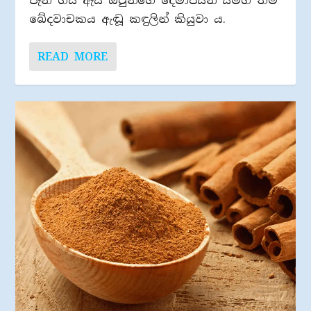
පැන ගිය ඇය ඔවුන්ගේ දෙමාපියන් සමග තම
ඛේදවාචකය ඇඬූ කඳුලින් කියුවා ය.
READ MORE