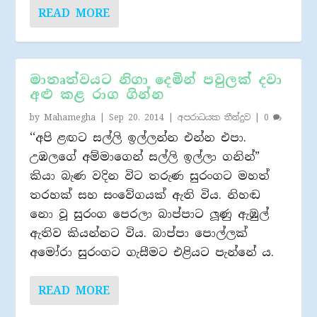
READ MORE
මාතෘත්වයට නිගා දෙමින් පවුලක් දවා
අළු කළ රාග ගින්න
by
Mahamegha
|
Sep 20, 2014
|
අපරාධයක තීන්දුව
|
0
‘‘අපි ළඟට සල්ලි ඉල්ලන්න එන්න එපා.
උඹලගේ අම්මාගෙන් සල්ලි ඉල්ලා ගනින්”
කියා බැණ වදින විට තරුණ සුරංගට මහත්
තරහක් සහ සංවේගයක් ඇති විය. නිහඬ
නො වූ සුරංග පෙරලා බාප්පාට ලූණු ඇඹුල්
ඇතිව කියන්නට විය. බාප්පා පොල්ලක්
අමෝරා සුරංගට ගැසීමට එළියට පැන්නේ ය.
READ MORE