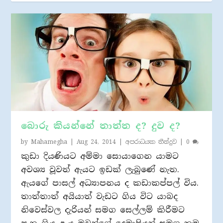
බොරු කියන්නේ තාත්ත ද? දුව ද?
by
Mahamegha
|
Aug 24, 2014
|
අපරාධයක තීන්දුව
|
0
කුඩා දියණියට අම්මා සොයාගෙන යාමට
අවශ්‍ය වූවත් ඇයට ඉඩක් ලැබුණේ නැත.
ඇයගේ පාසල් අධ්‍යාපනය ද කඩාකප්පල් විය.
තාත්තාත් අයියාත් වැඩට ගිය විට යාබද
නිවෙස්වල දැරියන් සමග සෙල්ලම් කිරීමට