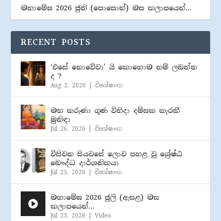
මහාමේඝ 2026 ජුනි (​පොසොන්) මස කලාපයෙන්…
RECENT POSTS
‘එසේ නොවේවා’ යි කොහොම නම් ලබන්න
ද ?
Aug 2, 2026
|
විශේෂාංග
මහ කරුණා ගුණ විහිදා දම්සක කැරකී
මුනිඳා
Jul 26, 2026
|
විශේෂාංග
විසිවන සියවසේ ලොව පහළ වූ ශ්‍රේෂ්ඨ
බෞද්ධ දාර්ශනිකයා
Jul 25, 2026
|
විශේෂාංග
මහාමේඝ 2026 ජූලි (​ඇසළ) මස
කලාපයෙන්…
Jul 23, 2026
|
Video