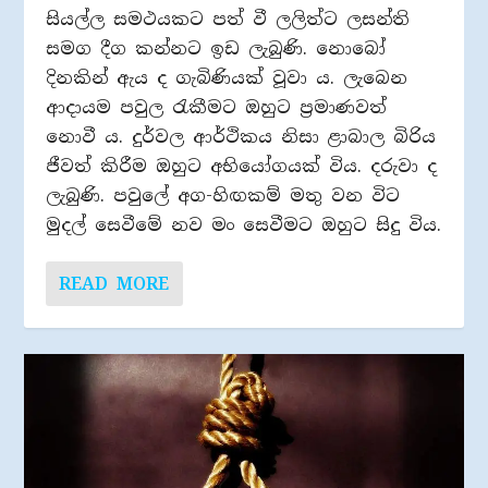
සියල්ල සමථයකට පත් වී ලලිත්ට ලසන්ති
සමග දීග කන්නට ඉඩ ලැබුණි. නොබෝ
දිනකින් ඇය ද ගැබිණියක් වූවා ය. ලැබෙන
ආදායම පවුල රැකීමට ඔහුට ප‍්‍රමාණවත්
නොවී ය. දුර්වල ආර්ථිකය නිසා ළාබාල බිරිය
ජීවත් කිරීම ඔහුට අභියෝගයක් විය. දරුවා ද
ලැබුණි. පවුලේ අග-හිඟකම් මතු වන විට
මුදල් සෙවීමේ නව මං සෙවීමට ඔහුට සිදු විය.
READ MORE