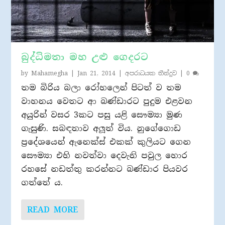
බුද්ධිමතා මහ උළු ගෙදරට
by
Mahamegha
|
Jan 21, 2014
|
අපරාධයක තීන්දුව
|
0
තම බිරිය බලා රෝහලෙන් පිටත් ව තම
වාහනය වෙතට ආ බණ්ඩාරට පුදුම එළවන
අයුරින් වසර 3කට පසු යළි සෞම්‍යා මුණ
ගැසුණි. සබඳතාව අලූත් විය. නුගේගොඩ
ප‍්‍රදේශයෙන් ඇනෙක්ස් එකක් කුලියට ගෙන
සෞම්‍යා එහි නවත්වා දෙවැනි පවුල හොර
රහසේ නඩත්තු කරන්නට බණ්ඩාර පියවර
ගත්තේ ය.
READ MORE