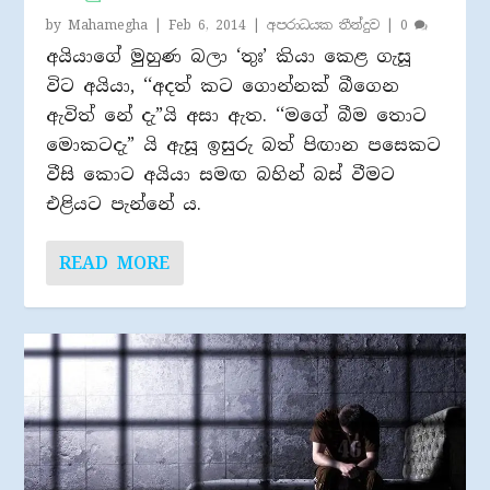
by
Mahamegha
|
Feb 6, 2014
|
අපරාධයක තීන්දුව
|
0
අයියාගේ මුහුණ බලා ‘තුඃ’ කියා කෙළ ගැසූ
විට අයියා, ‘‘අදත් කට ගොන්නක් බීගෙන
ඇවිත් නේ දැ”යි අසා ඇත. ‘‘මගේ බීම තොට
මොකටදැ” යි ඇසූ ඉසුරු බත් පිඟාන පසෙකට
වීසි කොට අයියා සමඟ බහින් බස් වීමට
එළියට පැන්නේ ය.
READ MORE