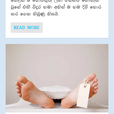
කෙළින් ම තොරතුරු ලබා ගන්නට නොහැකි
වුනේ එකී විදුර තමා අතින් ම තම දිවි තොර
කර ගෙන තිබුණු නිසයි.
READ MORE