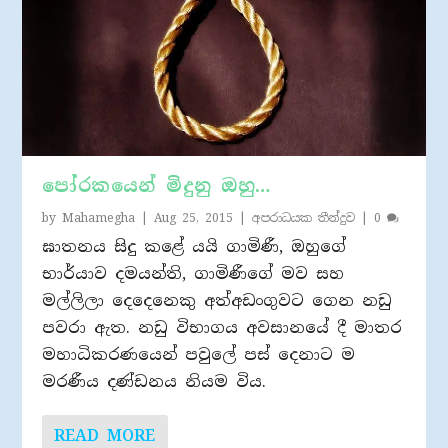
පෝරකයෙන් මිදුනු ඔහු…
by
Mahamegha
|
Aug 25, 2015
|
අපරාධයක තීන්දුව
|
0
ඝාතනය සිදු කළේ යයි ගාමිණී, ඔහුගේ
භාර්යාව දමයන්ති, ගාමිණීගේ මව සහ
මල්ලිලා දෙදෙනෙකු අත්අඩංගුවට ගෙන නඩු
පවරා ඇත. නඩු විභාගය අවසානයේ දී මාතර
මහාධිකරණයෙන් පවුලේ පස් දෙනාට ම
මරණීය දණ්ඩනය නියම විය.
READ MORE