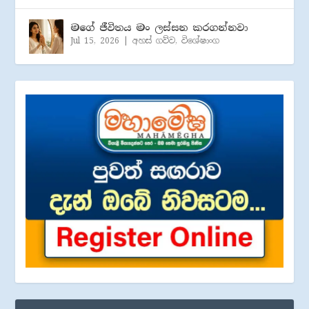
මගේ ජීවිතය මං ලස්සන කරගන්නවා
Jul 15, 2026
|
අහස් ගව්ව
,
විශේෂාංග