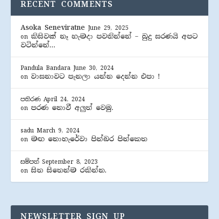
RECENT COMMENTS
Asoka Seneviratne
June 29, 2025
කිසිවක් නෑ හැමදා පවතින්නේ – බුදු සරණයි අපට
on
වටින්නේ…
Pandula Bandara
June 30, 2024
වාසනාවට පැනලා යන්න දෙන්න එපා !
on
පතිරණ
April 24, 2024
පරණ නොවී අලුත් වෙමු.
on
sadu
March 9, 2024
මඟ නොහැරේවා පින්බර පින්කෙත
on
සම්පත්
September 8, 2023
සිත සිතෙන්ම රකින්න.
on
NEWSLETTER SIGN UP