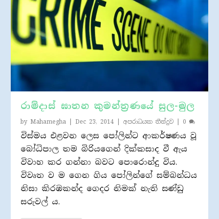
රාම්දාස් ඝාතන කුමන්ත‍්‍රණයේ සුල-මුල
by
Mahamegha
|
Dec 23, 2014
|
අපරාධයක තීන්දුව
|
0
විස්මය එළවන ලෙස පෝලින්ට ආකර්ෂණය වූ
බෝධිපාල තම බිරියගෙන් දික්කසාද වී ඇය
විවාහ කර ගන්නා බවට පොරොන්දු විය.
විවෘත ව ම ගෙන ගිය පෝලින්ගේ සම්බන්ධය
නිසා කිරඹකන්ද ගෙදර නිමක් නැති සණ්ඩු
සරුවල් ය.