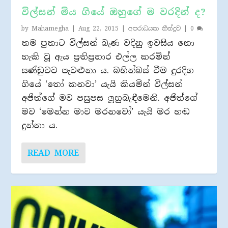
විල්සන් මිය ගියේ ඔහුගේ ම වරදින් ද?
by
Mahamegha
|
Aug 22, 2015
|
අපරාධයක තීන්දුව
|
0
තම පුතාට විල්සන් බැණ වදිනු ඉවසිය නො
හැකි වූ ඇය ප‍්‍රතිප‍්‍රහාර එල්ල කරමින්
සණ්ඩුවට පැටළුනා ය. බහින්බස් වීම දුරදිග
ගියේ ‘තෝ කනවා’ යැයි කියමින් විල්සන්
අජිත්ගේ මව පසුපස ලූහුබැඳීමෙනි. අජිත්ගේ
මව ‘මෙන්න මාව මරනවෝ’ යැයි මර හඬ
දුන්නා ය.
READ MORE