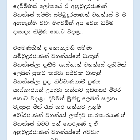
දෙව්මිනිස් ලෝකයේ ඒ අනුබුදුරජාණන්
වහන්සේ සම්මා සම්බුදුරජාණන් වහන්සේ ව ම
අගතැන්හි වඩා හිඳුවමින් අප වෙත ධර්ම
දායාදය තිළිණ කොට වදාළා.
එපමණකින් ද නොනැවතී සම්මා
සම්බුදුරජාණන් වහන්සේගේ ධාතූන්
වහන්සේලා දැකීම ශාස්තෘන් වහන්සේ දැකීමක්
ලෙසින් ප්‍රකට කරවා සර්වඥ ධාතූන්
වහන්සේලා පුදා නිර්වාණගාමී පුණ්‍ය
සංස්කාරයන් උපදවා ගන්නට ඉඩහසර විවර
කොට වදාළා. දිවමන් මුනිඳු ලෙසින් සලකා
වැඳපුදා පින් රැස් කර ගන්නට උතුම්
බෝරජාණන් වහන්සේ ලක්දිව භාරකාරයාණන්
වහන්සේ බවට පත් කෙරුණේ ද ඒ
අනුබුදුරජාණන් වහන්සේගේ අවවාද