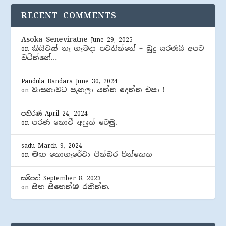
RECENT COMMENTS
Asoka Seneviratne
June 29, 2025
කිසිවක් නෑ හැමදා පවතින්නේ – බුදු සරණයි අපට
on
වටින්නේ…
Pandula Bandara
June 30, 2024
වාසනාවට පැනලා යන්න දෙන්න එපා !
on
පතිරණ
April 24, 2024
පරණ නොවී අලුත් වෙමු.
on
sadu
March 9, 2024
මඟ නොහැරේවා පින්බර පින්කෙත
on
සම්පත්
September 8, 2023
සිත සිතෙන්ම රකින්න.
on