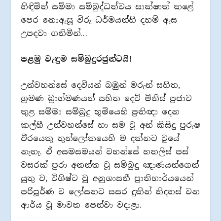
හිඳිමින් සම්මා සම්බුද්ධත්වය සාක්ෂාත් කළේ
පෙර නොඇසූ විරූ ධර්මයන්හි දහම් ඇස
උපදවා ගනිමින්…
පළමු වැඳුම සම්බුදුරජුන්ටයි!
උන්වහන්සේ දෙවියන් බඹුන් මරුන් සහිත,
ශ්‍රමණ බ්‍රාහ්මණයන් සහිත දෙව් මිනිස් ප්‍රජාව
තුළ සම්මා සම්බුදු භූමියෙහි ප්‍රතිඥා දෙන
කල්හී උන්වහන්සේ හා සම වූ අන් කිසිදු පුරුෂ
වීරයෙකු තුන්ලෝකයෙහි ම දක්නට වූයේ
නැහැ. ඒ අසමසමයන් වහන්සේ හතලිස් පස්
වසරක් පුරා අනන්ත වූ සම්බුදු ඤාණයන්ගෙන්
යුතු ව, විශිෂ්ට වූ අනුශාසනී ප්‍රාතිහාර්යයෙන්
පරිපූර්ණ ව ලෝසතට සසර දුකින් නිදහස් වන
ආර්ය වූ මාවත පෙන්වා වදාළා.