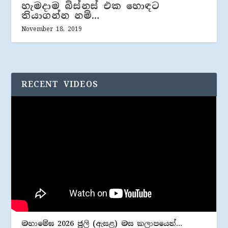
හැමදාම බිස්නස් එක හොඳට
තියාගන්න නම්…
November 18, 2019
RECENT VIDEOS
මහාමේඝ 2026 ජූලි (​ඇසළ) මස කලාපයෙන්…