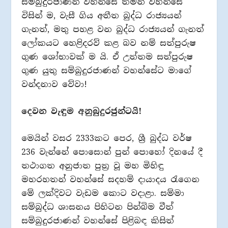
සම්බුදුරජාණන් වහන්සේ තමන් වහන්සේ
විසින් ම, වැසී ගිය අතීත බුද්ධ රාජ්‍යයන්
ගැනත්, මතු පහළ වන බුද්ධ රාජ්‍යයන් ගැනත්
ලෝකයට හෙළිදරව් කළ බව නම් සත්පුරුෂ
ගුණ ශෝභාවක් ම යි. ඒ උත්තම සත්පුරුෂ
ගුණ යුතු සම්බුදුරජාණන් වහන්සේට මාගේ
වන්දනාව වේවා!
දෙවන වැඳුම අනුබුදුරජුන්ටයි!
මෙයින් වසර 2333කට පෙර, ශ්‍රී බුද්ධ වර්ෂ
236 වැන්නේ පොසොන් පුන් පොහෝ දිනයේ දී
තථාගත අනුජාත පුත්‍ර වූ මහ මිහිඳු
මහරහතන් වහන්සේ සදහම් දායාදය රැගෙන
මේ ලක්දිවට වැඩම කොට වදාළා. සම්මා
සම්බුද්ධ ශාසනය පිහිටන පින්බිම වීත්
සම්බුදුරජාණන් වහන්සේ පිළිබඳ කිසිත්