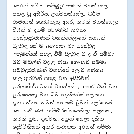
පෙරත් සම්මා සම්බුදුරජාණන් වහන්සේලා
පහළ වූ අසිරිය, උන්වහන්සේලා ධර්ම
රාජ්‍යයන් ගොඩනැගූ අයුර, තමන් වහන්සේලා
විසින් ම දහම් අවබෝධ කරනා
පසේබුදුරජාණන් වහන්සේලාගේ යුගයන්
පිළිබඳ සේ ම අනාගත බුදු පසේබුදු
උතුමන්ගේ පහළ වීම් පිළිබඳ ව ද ඒ සම්බුදු
මුව මඬලින් වදාළ නිසා ගෞතම සම්මා
සම්බුදුරජාණන් වහන්සේ ලොව අතිශය
කලාතුරකින් පහළ වන අසිරිමත්
පුරුෂෝත්තමයන් වහන්සේලා අතර එක් මහා
පුරුෂයෙකු වන බව දෙව්මිනිස් ලෝසත
දැනගත්තා. තමන් හා සම වූවන් ලෝකයේ
නොමැති බව ගාම්භීරත්වයෙහිලා සලකන,
තමන් හුවා දක්වන, අනුන් හෙළා දකින
දෙව්මිනිසුන් අතර තථාගත අරහත් සම්මා