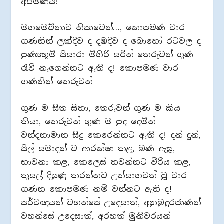
අපමණයි!
මහමෙව්නාව නිසාවෙන්…, කොපමණ වාර
ගණනින් ලක්දිව ද දඹදිව ද බොහෝ රටවල ද
පුණ්‍යභූමි සිසාරා මිහිරි සරින් තෙරුවන් ගුණ
රැව් නැගෙන්නට ඇති ද! කොපමණ වාර
ගණනින් තෙරුවන්
ගුණ ම සිත සිතා, තෙරුවන් ගුණ ම කිය
කියා, තෙරුවන් ගුණ ම පුද දෙමින්
වන්දනාමාන සිදු කෙරෙන්නට ඇති ද! දන් දුන්,
සිල් සමාදන් ව ආරක්ෂා කළ, බණ ඇසූ,
භාවනා කළ, කෙලෙස් තවන්නට වීරිය කළ,
කුසල් දියුණු කරන්නට උත්සාහවත් වූ වාර
ගණන කොපමණ නම් වන්නට ඇති ද!
සර්වඥයන් වහන්සේ උදෙසාත්, අනුබුදුරජාණන්
වහන්සේ උදෙසාත්, අරහත් මුනිවරයන්