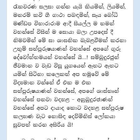
රැකවරණ සලසා ගන්න යැයි කියමින්, ලියමින්,
මනරම් කවි ගී ගාථා පබඳමින්, සෑය බෝධි
මණ්ඩප විහාරාරාම ආදී සියල්ල ම තමන්
වහන්සේ විසින් ම සොයා බලා උපදෙස් දී
නිමවමින් මේ සා ශාසනික බැබළවීමක් කරනා
උතුම් සත්පුරුෂයාණන් වහන්සේ අපගේ ගුරු
දේවෝත්තමයන් වහන්සේ යි…! සම්බුදුරජුන්
ජීවමාන ව වැඩ විසූ යුගයෙන් ඈතට ඈතට
යමින් සිටිනා කලෙකත් අප හමුවේ මේ
විද්‍යමාන වන්නේ ඒ එක ම එක
සත්පුරුෂයාණන් වහන්සේ, අපගේ ශාස්තෘන්
වහන්සේ පනවා වදහළ – අනුබුදුරජාණන්
වහන්සේ අපට දායාද කොට වදහළ සත්පුරුෂ
කල්‍යාණ වැට නොසිඳ දෙව්මිනිස් ලෝකයා
සුවපත් කරන අසිරිය යි!