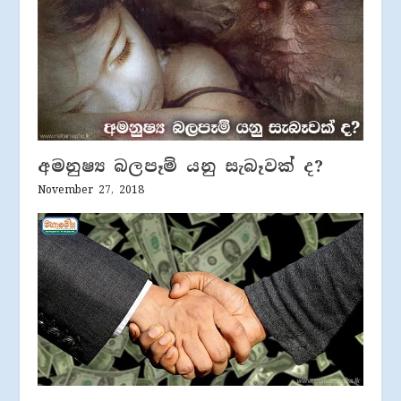
අමනුෂ්‍ය බලපෑම් යනු සැබෑවක් ද?
November 27, 2018