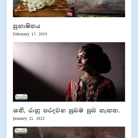
සුභාෂිතය
February 17, 2019
ශනි, රාහු පරදවන සුබම සුබ නැකත.
January 21, 2022