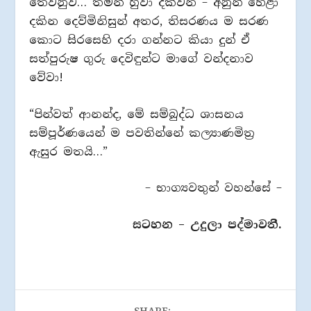
තෙවනුව… තමන් හුවා දක්වන – අනුන් හෙළා
දකින දෙව්මිනිසුන් අතර, තිසරණය ම සරණ
කොට සිරසෙහි දරා ගන්නට කියා දුන් ඒ
සත්පුරුෂ ගුරු දෙවිඳුන්ට මාගේ වන්දනාව
වේවා!
“පින්වත් ආනන්ද, මේ සම්බුද්ධ ශාසනය
සම්පූර්ණයෙන් ම පවතින්නේ කල්‍යාණමිත්‍ර
ඇසුර මතයි…”
– භාග්‍යවතුන් වහන්සේ –
සටහන – උදුලා පද්මාවතී.
SHARE: