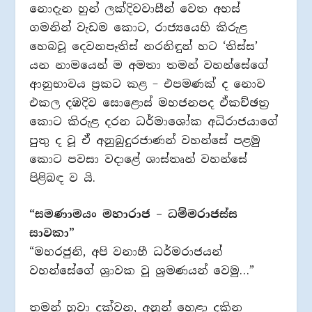
නොදැන හුන් ලක්දිවවාසීන් වෙත අහස්
ගමනින් වැඩම කොට, රාජ්‍යයෙහි කිරුළ
හෙබවූ දෙවනපෑතිස් නරනිඳුන් හට ‘තිස්ස’
යන නාමයෙන් ම අමතා තමන් වහන්සේගේ
ආනුභාවය ප්‍රකට කළ – එපමණක් ද නොව
එකල දඹදිව සොළොස් මහජනපද ඒකච්ඡත්‍ර
කොට කිරුළ දරන ධර්මාශෝක අධිරාජයාගේ
පුතු ද වූ ඒ අනුබුදුරජාණන් වහන්සේ පළමු
කොට පවසා වදාළේ ශාස්තෘන් වහන්සේ
පිළිබඳ ව යි.
“සමණාමයං මහාරාජ – ධම්මරාජස්ස
සාවකා”
“මහරජුනි, අපි වනාහී ධර්මරාජයන්
වහන්සේගේ ශ්‍රාවක වූ ශ්‍රමණයන් වෙමු…”
තමන් හුවා දක්වන, අනුන් හෙළා දකින