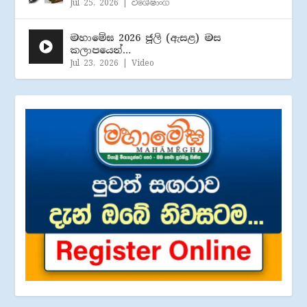
Jul 25, 2026
|
විශේෂාංග
මහාමේඝ 2026 ජූලි (​ඇසළ) මස
කලාපයෙන්…
Jul 23, 2026
|
Video