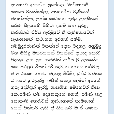
දහසකට ආසන්න සුපේශල ශික්ෂාකාමී
සංඝයා වහන්සේලා, අනගාරික මෑණියන්
වහන්සේලා, ලක්ෂ සංඛ්‍යාත උවසු උවැසියෝ
සරණ සීලයෙහි පිහිටා දහම් මඟ පුරුදු
කරන්නට වීරිය ඇරඹුවේ ඒ පැන්තොටෙන්
සැනසෙමින්. තථාගත අරහත් සම්මා
සම්බුදුරජාණන් වහන්සේ දෙසා වදහළ, අනුබුදු
මහ මිහිඳු මහරහතන් වහන්සේ දායාද කොට
වදහළ, යුග යුග ගණනින් ආර්ය වූ ලාංකේය
සඟ පරපුර විසින් දිවි දෙවැනි කොට නිර්මල
ව ආරක්ෂා කොට වදහළ පිරිසිදු බුද්ධ වචනය
ම අපට හුරුපුරුදු බසින් පහදා දෙමින් අපගේ
ගුරු දෙවිඳුන් ඇරඹූ ශාසනික මෙහෙවර නිසා
කොපමණ නම් දෙනෙකුගේ නෙත්, පමණ කළ
නොහැකි තෙරුවන් ගුණයනගේ නාමයෙන්
තෙත් වන්නට ඇති ද! නිසැකව ම ඒ ගණන