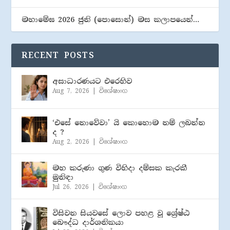
මහාමේඝ 2026 ජුනි (​පොසොන්) මස කලාපයෙන්…
RECENT POSTS
අසාධාරණයට එරෙහිව
Aug 7, 2026
|
විශේෂාංග
‘එසේ නොවේවා’ යි කොහොම නම් ලබන්න
ද ?
Aug 2, 2026
|
විශේෂාංග
මහ කරුණා ගුණ විහිදා දම්සක කැරකී
මුනිඳා
Jul 26, 2026
|
විශේෂාංග
විසිවන සියවසේ ලොව පහළ වූ ශ්‍රේෂ්ඨ
බෞද්ධ දාර්ශනිකයා