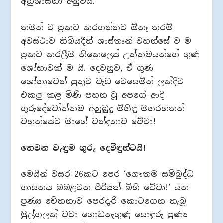
අනුශාසනා අනුවයි.
තමන් ව ප්‍රකට කරගන්නට ඕනෑ තරම්
අවස්ථාව තිබියදීත් ශාස්තෘන් වහන්සේ ව ම
ප්‍රකට කරලීම නිකෙලෙස් උත්තමයන්ගේ ගුණ
ශෝභාවක් ම යි. දෙවනුව, ඒ ගුණ
ශෝභාවෙන් යුතුව වැඩ වෙසෙමින් ලක්දිව
එකලු කළ මිණි පහන වූ අපගේ ආදි
ගුරුදේවෝත්තම අනුබුදු මිහිඳු මහරහතන්
වහන්සේට මාගේ වන්දනාව වේවා!
තෙවන වැඳුම ගුරු දෙවිඳුන්ටයි!
මෙයින් වසර 26කට පෙර ‘ගෞතම සම්බුද්ධ
ශාසනය බබළවන පිරිසක් බිහි වේවා!’ යන
පුණ්‍ය චේතනාව පෙරදැරි කොටගෙන තැබූ
මුල්ගලක් වටා ගොඩනැගුණු සොඳුරු පුණ්‍ය