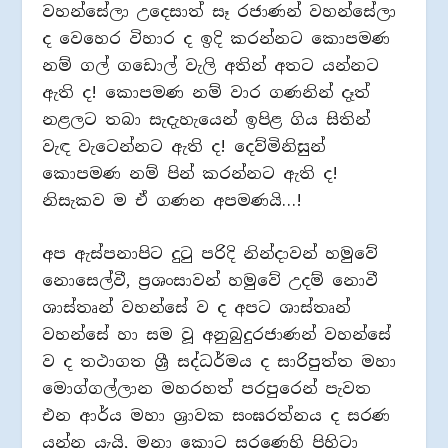
වහන්සේලා උදෙසාත් සෑ රජාණන් වහන්සේලා
ද වෙහෙර විහාර ද ඉදි කරන්නට කොපමණ
නම් ගල් ගඩොල් වැලි අතින් අතට යන්නට
ඇති ද! කොපමණ නම් වාර ගණනින් දෑත්
නළලට තබා සැදැහැයෙන් ඉපිළ ගිය සිතින්
වැඳ වැටෙන්නට ඇති ද! දෙව්මිනිසුන්
කොපමණ නම් පින් කරන්නට ඇති ද!
නිසැකව ම ඒ ගණන අපමණයි…!
අප ඇස්පනාපිට දුටු පරිදි නින්දාවන් හමුවේ
නොසෙල්වී, ප්‍රශංසාවන් හමුවේ උදම් නොවී
ශාස්තෘන් වහන්සේ ව ද අපට ශාස්තෘන්
වහන්සේ හා සම වූ අනුබුදුරජාණන් වහන්සේ
ව ද තථාගත ශ්‍රී සද්ධර්මය ද සාරිපුත්ත මහා
මොග්ගල්ලාන මහරහත් පරපුරෙන් පැවත
එන ආර්ය මහා ශ්‍රාවක සංඝරත්නය ද සරණ
යන්න යැයි, මනා කොට සරණෙහි පිහිටා