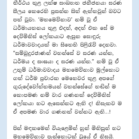
තීර්ථය තුළ ලක්ෂ සංඛ්‍යාත ජනීජනයා සරණ
සීලය කෙරෙහි ප්‍රසන්න සිත් ඇත්තවුන් බවට
පත් වූවා. ‘මහමෙව්නාව’ නම් වූ ඒ
ධර්මායතනය තුළ එදත්, අදත් එක සේ ම
දෙව්මිනිස් ලෝකයාට ඇසුන සොඳුරු
ධර්මාවවාදයක් මා සිතෙහි පිළිරැව් දෙනවා.
“සම්බුදුරජාණන් වහන්සේ ව සරණ යන්න,
ධර්මය ද සංඝයා ද සරණ යන්න.” නම් වූ ඒ
උතුම් ධර්මාවවාදය මහමෙව්නාව මුල්කොට
ගත් ධර්ම ප්‍රචාරක මෙහෙවර තුළ අපගේ
ගුරුදේවෝත්තමයන් වහන්සේගේ හඬින් ම
කොපමණ නම් වාර ගණනක් දෙව්මිනිස්
ලෝකයා හට ඇසෙන්නට ඇති ද! නිසැකව ම
ඒ අපමණ වාර ගණනක් වන්නට ඇති…!
පින් මඳකමෙන් වියැළෙමින් හුන් මිනිසුන් හට
මහමෙව්නාව පැන්තොටක් වූයේ ඒ නිසයි.