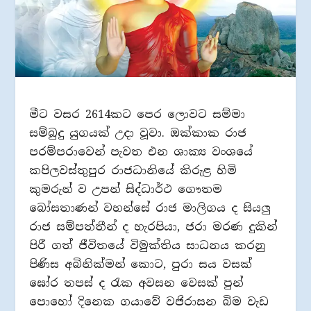
මීට වසර 2614කට පෙර ලොවට සම්මා
සම්බුදු යුගයක් උදා වූවා. ඔක්කාක රාජ
පරම්පරාවෙන් පැවත එන ශාක්‍ය වංශයේ
කපිලවස්තුපුර රාජධානියේ කිරුළ හිමි
කුමරුන් ව උපන් සිද්ධාර්ථ ගෞතම
බෝසතාණන් වහන්සේ රාජ මාලිගය ද සියලු
රාජ සම්පත්තීන් ද හැරපියා, ජරා මරණ දුකින්
පිරී ගත් ජීවිතයේ විමුක්තිය සාධනය කරනු
පිණිස අබිනික්මන් කොට, පුරා සය වසක්
ඝෝර තපස් ද රැක අවසන වෙසක් පුන්
පොහෝ දිනෙක ගයාවේ වජිරාසන බිම වැඩ