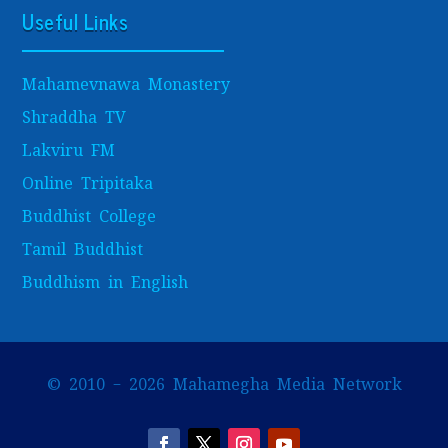
Useful Links
Mahamevnawa Monastery
Shraddha TV
Lakviru FM
Online Tripitaka
Buddhist College
Tamil Buddhist
Buddhism in English
© 2010 – 2026 Mahamegha Media Network