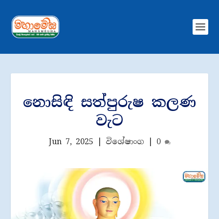
නොසිඳි සත්පුරුෂ කලණ
වැට
Jun 7, 2025
|
විශේෂාංග
|
0