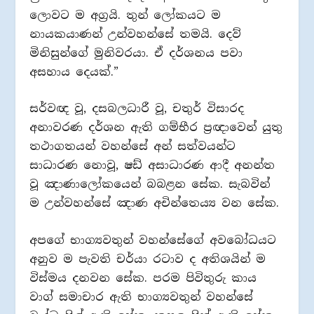
ලොවට ම අග්‍රයි. තුන් ලෝකයට ම
නායකයාණන් උන්වහන්සේ තමයි. දෙව්
මිනිසුන්ගේ මුනිවරයා. ඒ දර්ශනය පවා
අසහාය දෙයක්.”
සර්වඥ වූ, දසබලධාරී වූ, චතුර් විසාරද
අනාවරණ දර්ශන ඇති ගම්භීර ප්‍රඥාවෙන් යුතු
තථාගතයන් වහන්සේ අන් සත්වයන්ට
සාධාරණ නොවූ, ෂඩ් අසාධාරණ ආදී අනන්ත
වූ ඤාණාලෝකයෙන් බබළන සේක. සැබවින්
ම උන්වහන්සේ ඤාණ අචින්තෙය්‍ය වන සේක.
අපගේ භාග්‍යවතුන් වහන්සේගේ අවබෝධයට
අනුව ම පැවති චර්යා රටාව ද අතිශයින් ම
විස්මය දනවන සේක. පරම පිවිතුරු කාය
වාග් සමාචාර ඇති භාග්‍යවතුන් වහන්සේ