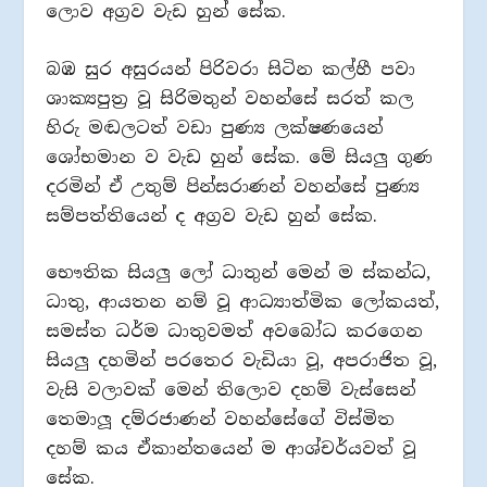
ලොව අග්‍රව වැඩ හුන් සේක.
බඹ සුර අසුරයන් පිරිවරා සිටින කල්හී පවා
ශාක්‍යපුත්‍ර වූ සිරිමතුන් වහන්සේ සරත් කල
හිරු මඬලටත් වඩා පුණ්‍ය ලක්ෂණයෙන්
ශෝභමාන ව වැඩ හුන් සේක. මේ සියලු ගුණ
දරමින් ඒ උතුම් පින්සරාණන් වහන්සේ පුණ්‍ය
සම්පත්තියෙන් ද අග්‍රව වැඩ හුන් සේක.
භෞතික සියලු ලෝ ධාතුන් මෙන් ම ස්කන්ධ,
ධාතු, ආයතන නම් වූ ආධ්‍යාත්මික ලෝකයත්,
සමස්ත ධර්ම ධාතුවමත් අවබෝධ කරගෙන
සියලු දහමින් පරතෙර වැඩියා වූ, අපරාජිත වූ,
වැසි වලාවක් මෙන් තිලොව දහම් වැස්සෙන්
තෙමාලූ දම්රජාණන් වහන්සේගේ විස්මිත
දහම් කය ඒකාන්තයෙන් ම ආශ්චර්යවත් වූ
සේක.