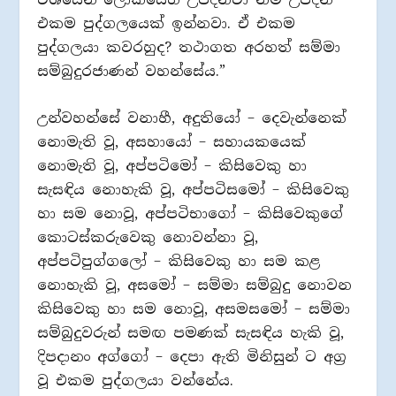
එකම පුද්ගලයෙක් ඉන්නවා. ඒ එකම
පුද්ගලයා කවරහුද? තථාගත අරහත් සම්මා
සම්බුදුරජාණන් වහන්සේය.”
උන්වහන්සේ වනාහී, අදුතියෝ – දෙවැන්නෙක්
නොමැති වූ, අසහායෝ – සහායකයෙක්
නොමැති වූ, අප්පටිමෝ – කිසිවෙකු හා
සැසඳිය නොහැකි වූ, අප්පටිසමෝ – කිසිවෙකු
හා සම නොවූ, අප්පටිභාගෝ – කිසිවෙකුගේ
කොටස්කරුවෙකු නොවන්නා වූ,
අප්පටිපුග්ගලෝ – කිසිවෙකු හා සම කළ
නොහැකි වූ, අසමෝ – සම්මා සම්බුදු නොවන
කිසිවෙකු හා සම නොවූ, අසමසමෝ – සම්මා
සම්බුදුවරුන් සමඟ පමණක් සැසඳිය හැකි වූ,
දිපදානං අග්ගෝ – දෙපා ඇති මිනිසුන් ට අග්‍ර
වූ එකම පුද්ගලයා වන්නේය.