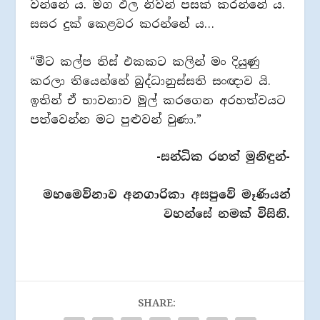
වන්නේ ය. මග ඵල නිවන් පසක් කරන්නේ ය.
සසර දුක් කෙළවර කරන්නේ ය…
“මීට කල්ප තිස් එකකට කලින් මං දියුණු
කරලා තියෙන්නේ බුද්ධානුස්සති සංඥාව යි.
ඉතින් ඒ භාවනාව මුල් කරගෙන අරහත්වයට
පත්වෙන්න මට පුළුවන් වුණා.”
-සන්ධික රහත් මුනිඳුන්-
මහමෙව්නාව අනගාරිකා අසපුවේ මෑණියන්
වහන්සේ නමක් විසිනි.
SHARE: