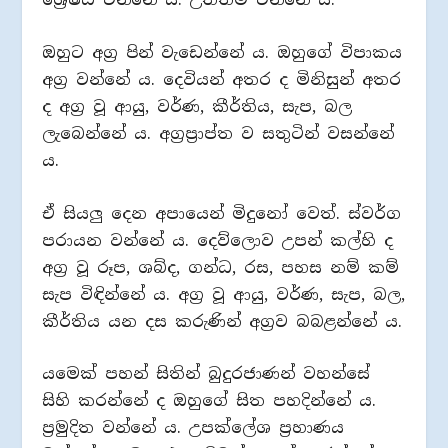
ඔහුට අග්‍ර පින් වැඩෙන්නේ ය. ඔහුගේ විපාකය
අග්‍ර වන්නේ ය. දෙවියන් අතර ද මිනිසුන් අතර
ද අග්‍ර වූ ආයු, වර්ණ, කීර්තිය, සැප, බල
ලැබෙන්නේ ය. අග්‍රප්‍රාප්ත ව සතුටින් වසන්නේ
ය.
ඒ සියලු දෙන අපායෙන් මිදුනෝ වෙත්. ස්වර්ග
පරායන වන්නේ ය. දෙව්ලොව උපන් කල්හි ද
අග්‍ර වූ රූප, ශබ්ද, ගන්ධ, රස, පහස නම් කම්
සැප විඳින්නේ ය. අග්‍ර වූ ආයු, වර්ණ, සැප, බල,
කීර්තිය යන දස කරුණින් අග්‍රව බබළන්නේ ය.
යමෙක් පහන් සිතින් බුදුරජාණන් වහන්සේ
සිහි කරන්නේ ද ඔහුගේ සිත පහදින්නේ ය.
ප්‍රමුදිත වන්නේ ය. උපක්ලේශ ප්‍රහාණය