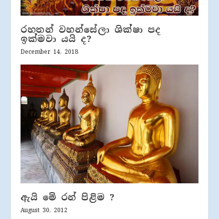
රහතන් වහන්සේලා ශික්ෂා පද
ඉක්මවා යයි ද?
December 14, 2018
ඇයි මේ රන් පිළිම ?
August 30, 2012