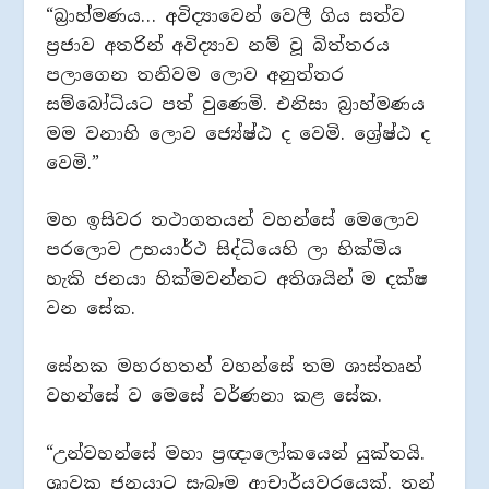
“බ්‍රාහ්මණය… අවිද්‍යාවෙන් වෙලී ගිය සත්ව
ප්‍රජාව අතරින් අවිද්‍යාව නම් වූ බිත්තරය
පලාගෙන තනිවම ලොව අනුත්තර
සම්බෝධියට පත් වුණෙමි. එනිසා බ්‍රාහ්මණය
මම වනාහි ලොව ජ්‍යේෂ්ඨ ද වෙමි. ශ්‍රේෂ්ඨ ද
වෙමි.”
මහ ඉසිවර තථාගතයන් වහන්සේ මෙලොව
පරලොව උභයාර්ථ සිද්ධියෙහි ලා හික්මිය
හැකි ජනයා හික්මවන්නට අතිශයින් ම දක්ෂ
වන සේක.
සේනක මහරහතන් වහන්සේ තම ශාස්තෘන්
වහන්සේ ව මෙසේ වර්ණනා කළ සේක.
“උන්වහන්සේ මහා ප්‍රඥාලෝකයෙන් යුක්තයි.
ශ්‍රාවක ජනයාට සැබෑම ආචාර්යවරයෙක්. තුන්