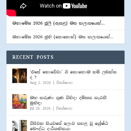
මහාමේඝ 2026 ජූලි (​ඇසළ) මස කලාපයෙන්…
මහාමේඝ 2026 ජුනි (​පොසොන්) මස කලාපයෙන්…
RECENT POSTS
‘එසේ නොවේවා’ යි කොහොම නම් ලබන්න
ද ?
Aug 2, 2026
|
විශේෂාංග
මහ කරුණා ගුණ විහිදා දම්සක කැරකී
මුනිඳා
Jul 26, 2026
|
විශේෂාංග
විසිවන සියවසේ ලොව පහළ වූ ශ්‍රේෂ්ඨ
බෞද්ධ දාර්ශනිකයා