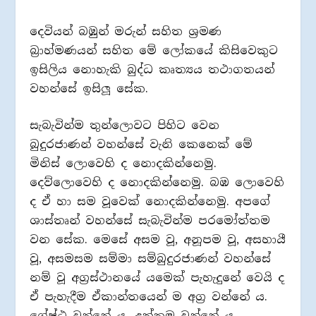
දෙවියන් බඹුන් මරුන් සහිත ශ්‍රමණ
බ්‍රාහ්මණයන් සහිත මේ ලෝකයේ කිසිවෙකුට
ඉසිලිය නොහැකි බුද්ධ කෘත්‍යය තථාගතයන්
වහන්සේ ඉසිලූ සේක.
සැබැවින්ම තුන්ලොවට පිහිට වෙන
බුදුරජාණන් වහන්සේ වැනි කෙනෙක් මේ
මිනිස් ලොවෙහි ද නොදකින්නෙමු.
දෙව්ලොවෙහි ද නොදකින්නෙමු. බඹ ලොවෙහි
ද ඒ හා සම වූවෙක් නොදකින්නෙමු. අපගේ
ශාස්තෘන් වහන්සේ සැබැවින්ම පරමෝත්තම
වන සේක. මෙසේ අසම වූ, අනූපම වූ, අසහායී
වූ, අසමසම සම්මා සම්බුදුරජාණන් වහන්සේ
නම් වූ අග්‍රස්ථානයේ යමෙක් පැහැදුනේ වෙයි ද
ඒ පැහැදීම ඒකාන්තයෙන් ම අග්‍ර වන්නේ ය.
ශ්‍රේෂ්ඨ වන්නේ ය. උත්තම වන්නේ ය.