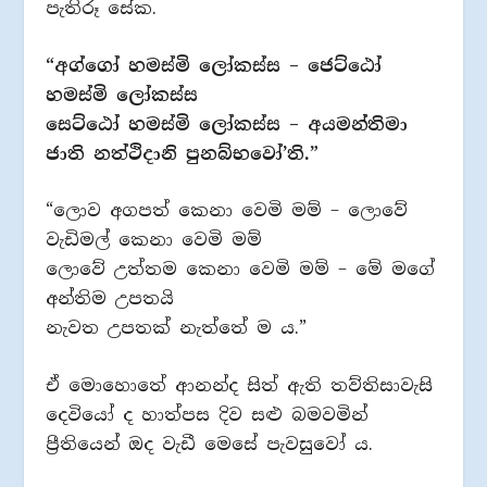
පැතිරූ සේක.
“අග්ගෝ හමස්මි ලෝකස්ස – ජෙට්ඨෝ
හමස්මි ලෝකස්ස
සෙට්ඨෝ හමස්මි ලෝකස්ස – අයමන්තිමා
ජාති නත්ථිදානි පුනබ්භවෝ’ති.”
“ලොව අගපත් කෙනා වෙමි මම් – ලොවේ
වැඩිමල් කෙනා වෙමි මම්
ලොවේ උත්තම කෙනා වෙමි මම් – මේ මගේ
අන්තිම උපතයි
නැවත උපතක් නැත්තේ ම ය.”
ඒ මොහොතේ ආනන්ද සිත් ඇති තව්තිසාවැසි
දෙවියෝ ද හාත්පස දිව සළු බමවමින්
ප්‍රීතියෙන් ඔද වැඩී මෙසේ පැවසුවෝ ය.