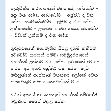
සැබැවින්ම තථාගතයන් වහන්සේ, අග්ගෝච –
අග්‍ර වන සේක. සෙට්ඨෝච – ශ්‍රේෂ්ඨ ද වන
සේක. පාමොක්ඛෝච – ප්‍රමුඛ ද වන සේක.
උත්තමෝච – උත්තම ද වන සේක. පවරෝච
– වඩාත් උත්තම ද වන සේක.
ගුරුවරයෙක් නොමැතිව සියලු දහම් තනිවම
අවබෝධ කරගත් සම්මා සම්බුදුරජාණන්
වහන්සේ උත්තම වන සේක. පුරුෂයන් දමනය
කරන අය අතර ශ්‍රේෂ්ඨ වන සේක. දෙව්
මිනිසුන්ගේ ශාස්තෘන් වහන්සේ ලෝකේ වෙන
කිසිවෙකුට සමාන නොවන්නේ ම ය.
වරක් අපගේ භාග්‍යවතුන් වහන්සේ වේරඤ්ජ
බමුණාට මෙසේ වදාළ සේක.