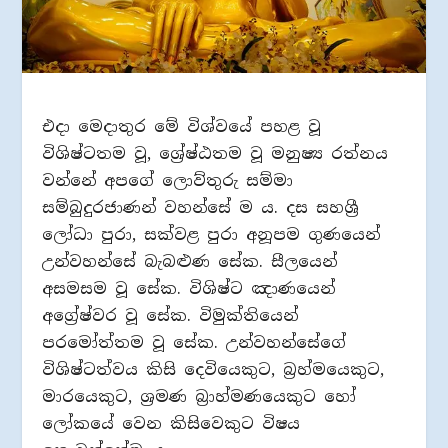
එදා මෙදාතුර මේ විශ්වයේ පහළ වූ
විශිෂ්ටතම වූ, ශ්‍රේෂ්ඨතම වූ මනුෂ්‍ය රත්නය
වන්නේ අපගේ ලොව්තුරු සම්මා
සම්බුදුරජාණන් වහන්සේ ම ය. දස සහශ්‍රී
ලෝධා පුරා, සක්වළ පුරා අනූපම ගුණයෙන්
උන්වහන්සේ බැබළුණ සේක. සීලයෙන්
අසමසම වූ සේක. විශිෂ්ට ඤාණයෙන්
අග්‍රේෂ්වර වූ සේක. විමුක්තියෙන්
පරමෝත්තම වූ සේක. උන්වහන්සේගේ
විශිෂ්ටත්වය කිසි දෙවියෙකුට, බ්‍රහ්මයෙකුට,
මාරයෙකුට, ශ්‍රමණ බ්‍රාහ්මණයෙකුට හෝ
ලෝකයේ වෙන කිසිවෙකුට විෂය