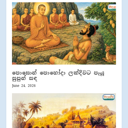
පොසොන් පොහෝදා ලක්දිවට පෑයූ
සුපුන් සඳ
June 24, 2026