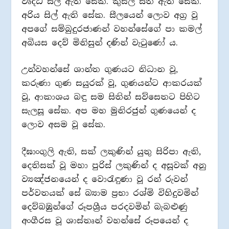
වෘද්ධ සිල් ඇති සේක. කුසල සිත් ඇති සේක.
අරිය සිල් ඇති සේක. සීලයෙන් ලොව අග්‍ර වූ
අපගේ සම්බුදුරජාණන් වහන්සේගේ පා කමල්
අබියස දෙව් මිනිසුන් දණින් වැටුණෝ ය.
උන්වහන්සේ ශාන්ත ගුණයට නිධාන වූ,
කරුණා ගුණ සයුරක් වූ, ගුණයන්ට ආකරයක්
වූ, ආකාශය බඳු සම සිතින් සව්සෙතට පිහිට
සැලසූ සේක. අප මහ මුනිරජුන් ගුණයෙන් ද
ලොව අසම වූ සේක.
දීඝාංගුලි ඇති, සක් ලකුණින් යුතු සිරිපා ඇති,
දෙතිසක් වූ මහා පුරිස් ලකුණින් ද අසූවක් අනු
ව්‍යඤ්ජනයෙන් ද වොරැඳුණා වූ රන් රුවන්
පර්වතයක් සේ බ්‍යාම ප්‍රභා රශ්මි විහිදුවමින්
දෙව්බඹුන්ගේ රූපශ්‍රීය පරදවමින් බැබළුණු
අංගීරස වූ ශාස්තෘන් වහන්සේ රූපයෙන් ද