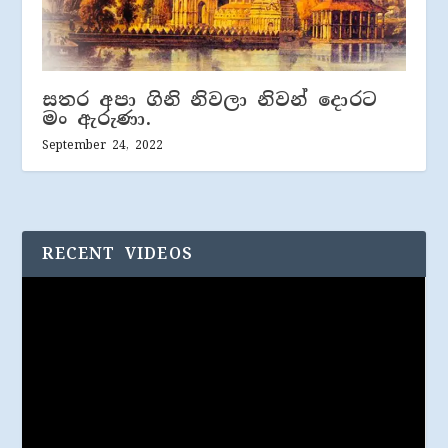
සතර අපා ගිනි නිවලා නිවන් දොරට
මං ඇරුණා.
September 24, 2022
RECENT VIDEOS