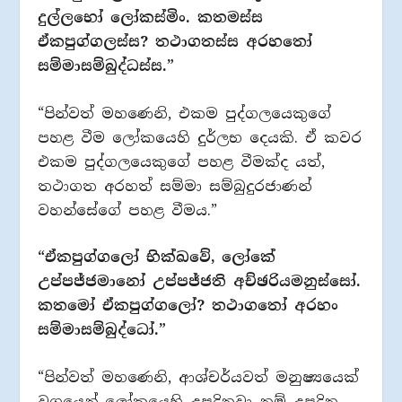
දුල්ලභෝ ලෝකස්මිං. කතමස්ස
ඒකපුග්ගලස්ස? තථාගතස්ස අරහතෝ
සම්මාසම්බුද්ධස්ස.”
“පින්වත් මහණෙනි, එකම පුද්ගලයෙකුගේ
පහළ වීම ලෝකයෙහි දුර්ලභ දෙයකි. ඒ කවර
එකම පුද්ගලයෙකුගේ පහළ වීමක්ද යත්,
තථාගත අරහත් සම්මා සම්බුදුරජාණන්
වහන්සේගේ පහළ වීමය.”
“ඒකපුග්ගලෝ භික්ඛවේ, ලෝකේ
උප්පජ්ජමානෝ උප්පජ්ජති අච්ඡරියමනුස්සෝ.
කතමෝ ඒකපුග්ගලෝ? තථාගතෝ අරහං
සම්මාසම්බුද්ධෝ.”
“පින්වත් මහණෙනි, ආශ්චර්යවත් මනුෂ්‍යයෙක්
වශයෙන් ලෝකයෙහි උපදිනවා නම් උපදින