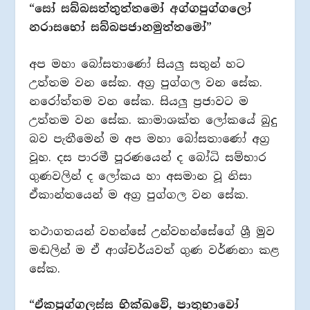
“සෝ සබ්බසත්තුත්තමෝ අග්ගපුග්ගලෝ
නරාසභෝ සබ්බපජානමුත්තමෝ”
අප මහා බෝසතාණෝ සියලු සතුන් හට
උත්තම වන සේක. අග්‍ර පුග්ගල වන සේක.
නරෝත්තම වන සේක. සියලු ප්‍රජාවට ම
උත්තම වන සේක. කාමාශක්ත ලෝකයේ බුදු
බව පැතීමෙන් ම අප මහා බෝසතාණෝ අග්‍ර
වූහ. දස පාරමී පූරණයෙන් ද බෝධි සම්භාර
ගුණවලින් ද ලෝකය හා අසමාන වූ නිසා
ඒකාන්තයෙන් ම අග්‍ර පුග්ගල වන සේක.
තථාගතයන් වහන්සේ උන්වහන්සේගේ ශ්‍රී මුව
මඬලින් ම ඒ ආශ්චර්යවත් ගුණ වර්ණනා කළ
සේක.
“ඒකපුග්ගලස්ස භික්ඛවේ, පාතුභාවෝ