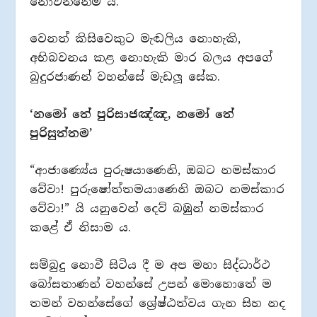
නොවන්නේම ය.
වෙනත් කිසිවෙකුට මැඬලිය නොහැකි,
අභිබවනය කළ නොහැකි මාර බලය අපගේ
බුදුරජාණන් වහන්සේ මැඩලූ සේක.
‘නමෝ තේ පුරිසාජඤ්ඤ, නමෝ තේ
පුරිසුත්තම’
“ආජාණ්‍යේය පුරුෂයාණෙනි, ඔබට නමස්කාර
වේවා! පුරුෂෝත්තමයාණෙනි ඔබට නමස්කාර
වේවා!” යි යනුවෙන් දෙව් බඹුන් නමස්කාර
කළේ ඒ නිසාම ය.
සම්බුදු නොවී සිටිය දී ම අප මහා සිද්ධාර්ථ
බෝසතාණන් වහන්සේ උපන් මොහොතේ ම
තමන් වහන්සේගේ ශ්‍රේෂ්ඨත්වය ගැන සිහ නද