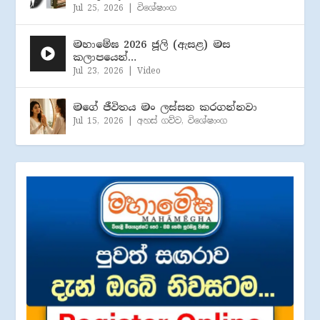
Jul 25, 2026
|
විශේෂාංග
මහාමේඝ 2026 ජූලි (​ඇසළ) මස
කලාපයෙන්…
Jul 23, 2026
|
Video
මගේ ජීවිතය මං ලස්සන කරගන්නවා
Jul 15, 2026
|
අහස් ගව්ව
,
විශේෂාංග