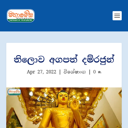
ති​ලොව අගපත් දම්රජුන්
Apr 27, 2022
|
විශේෂාංග
|
0