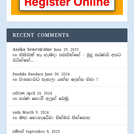
RECENT COMMENTS
Asoka Seneviratne
June 29, 2025
කිසිවක් නෑ හැමදා පවතින්නේ – බුදු සරණයි අපට
on
වටින්නේ…
Pandula Bandara
June 30, 2024
වාසනාවට පැනලා යන්න දෙන්න එපා !
on
පතිරණ
April 24, 2024
පරණ නොවී අලුත් වෙමු.
on
sadu
March 9, 2024
මඟ නොහැරේවා පින්බර පින්කෙත
on
සම්පත්
September 8, 2023