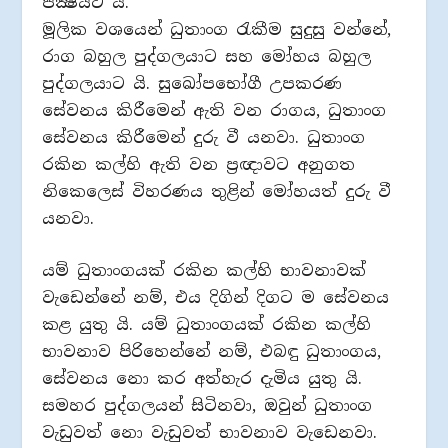
පක්‍ෂයට යි.
මූලික වශයෙන් ධුතාංග රැකීම සුදුසු වන්නේ,
රාග බහුල පුද්ගලයාට සහ මෝහය බහුල
පුද්ගලයාට යි. සුඛෝපභෝගී උපකරණ
සේවනය කිරීමෙන් ඇති වන රාගය, ධුතාංග
සේවනය කිරීමෙන් දුරු වී යනවා. ධුතාංග
රකින කල්හි ඇති වන ප්‍රඥාවට අනුගත
නිකෙලෙස් විහරණය තුළින් මෝහයත් දුරු වී
යනවා.
යම් ධුතාංගයක් රකින කල්හි භාවනාවක්
වැඩෙන්නේ නම්, එය දිගින් දිගට ම සේවනය
කළ යුතු යි. යම් ධුතාංගයක් රකින කල්හි
භාවනාව පිරිහෙන්නේ නම්, එබඳු ධුතාංගය,
සේවනය නො කර අත්හැර දැමිය යුතු යි.
සමහර පුද්ගලයන් සිටිනවා, ඔවුන් ධුතාංග
වැඩුවත් නො වැඩුවත් භාවනාව වැඩෙනවා.