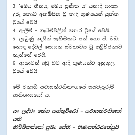
3. ‘මෙය හීනය, මෙය ප්‍රණීත ය’ යනාදී සංඥා
දුරු කොට අකම්පිත වූ තාදි ගුණයෙන් යුක්ත
වූයේ වෙයි.
4. ඇලීම් – ගැටීම්වලින් තොර වූයේ වෙයි.
5. ලැබුණු දෙයින් සෑහීමකට පත් නො වී, වඩා
හොඳ දේවල් සොයන ස්වභාවය වූ අත්‍රිච්ඡතාව
නැත්තේ වෙයි.
6. ආශාවන් අඩු බව ආදි ගුණයන්ට අනුකූල
වුයේ වෙයි.
මේ වනාහි යථාසන්ථනිකංගයේ සයවැදෑරුම්
ආනිශංසයෝ ය.
යං ලද්ධං තේන සන්තුට්ඨෝ – යථාසන්ථතිකෝ
යති
නිබ්බිකප්පෝ සුඛං සේති – තිණසන්ථරකේසුපි