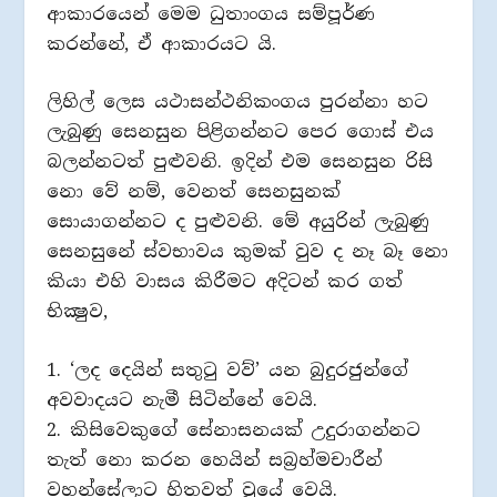
ආකාරයෙන් මෙම ධුතාංගය සම්පූර්ණ
කරන්නේ, ඒ ආකාරයට යි.
ලිහිල් ලෙස යථාසන්ථනිකංගය පුරන්නා හට
ලැබුණු සෙනසුන පිළිගන්නට පෙර ගොස් එය
බලන්නටත් පුළුවනි. ඉදින් එම සෙනසුන රිසි
නො වේ නම්, වෙනත් සෙනසුනක්
සොයාගන්නට ද පුළුවනි. මේ අයුරින් ලැබුණු
සෙනසුනේ ස්වභාවය කුමක් වුව ද නෑ බෑ නො
කියා එහි වාසය කිරීමට අදිටන් කර ගත්
භික්‍ෂුව,
1. ‘ලද දෙයින් සතුටු වව්’ යන බුදුරජුන්ගේ
අවවාදයට නැමී සිටින්නේ වෙයි.
2. කිසිවෙකුගේ සේනාසනයක් උදුරාගන්නට
තැත් නො කරන හෙයින් සබ්‍රහ්මචාරීන්
වහන්සේලාට හිතවත් වූයේ වෙයි.