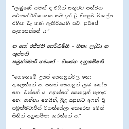
“ලැබුණේ යමක් ද එයින් සතුටට පත්වන
යථාසන්ථනිකංගය සමාදන් වූ භික්‍ෂුව විකල්ප
රහිත වැ තණ ඇතිරියෙහි පවා සුවසේ
සැතපෙන්නේ ය.”
න සෝ රජ්ජති සෙට්ඨම්හි – හීනං ලද්ධා න
කුප්පති
සබ්‍රහ්මචාරී නවකේ – හිතේන අනුකම්පති
“හෙතෙමේ උසස් සෙනසුන්වල නො
ඇලෙන්නේ ය. පහත් සෙනසුන් ලැබ කෝප
නො වන්නේ ය. අනුන්ගේ සෙනසුන් පැහැර
නො ගන්නා හෙයින්, බුදු සසුනට අලුත් වූ
සබ්‍රහ්මචාරීන් වහන්සේලා කෙරෙහි මෙත්
සිතින් අනුකම්පා කරන්නේ ය.”