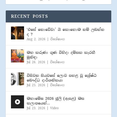
RECENT POSTS
‘එසේ නොවේවා’ යි කොහොම නම් ලබන්න
ද ?
Aug 2, 2026
|
විශේෂාංග
මහ කරුණා ගුණ විහිදා දම්සක කැරකී
මුනිඳා
Jul 26, 2026
|
විශේෂාංග
විසිවන සියවසේ ලොව පහළ වූ ශ්‍රේෂ්ඨ
බෞද්ධ දාර්ශනිකයා
Jul 25, 2026
|
විශේෂාංග
මහාමේඝ 2026 ජූලි (​ඇසළ) මස
කලාපයෙන්…
Jul 23, 2026
|
Video