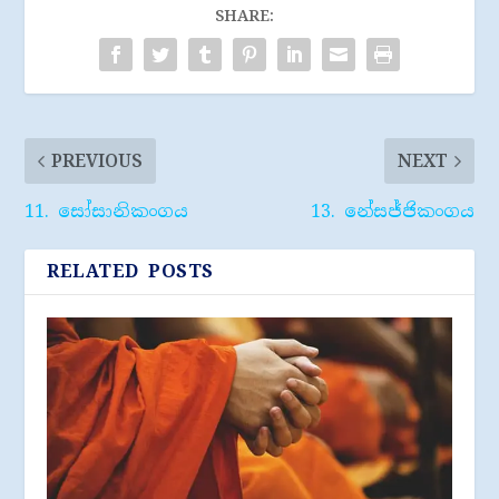
SHARE:
PREVIOUS
NEXT
11. සෝසානිකංගය
13. නේසජ්ජිකංගය
RELATED POSTS