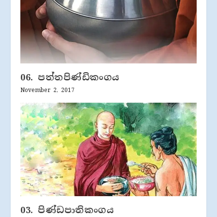
06. පත්තපිණ්ඩිකංගය
November 2, 2017
03. පිණ්ඩපාතිකංගය