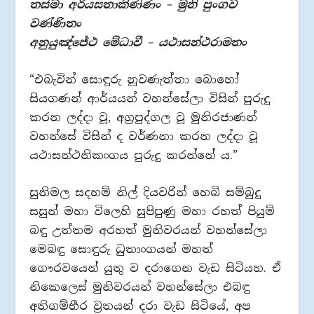
තස්මා අරියසතාකිණ්ණං – මුනි පුංගව
වණ්ණිතං
අනුයුඤ්ජේථ මේධාවී – යථාසන්ථරාමතං
“එබැවින් සොඳුරු නුවණැත්තා බොහෝ
සියගණන් ආර්යයන් වහන්සේලා විසින් පුරුදු
කරන ලද්දා වූ, අග්‍රපුද්ගල වූ මුනිරජාණන්
වහන්සේ විසින් ද වර්ණනා කරන ලද්දා වූ
යථාසන්ථනිකංගය පුරුදු කරන්නේ ය.”
සුනිමල සදහම් නිල් දියවරින් හෙබි සම්බුදු
සසුන් මහා විලෙහි සුපිපුණු මහා රහත් පියුම්
බඳු උත්තම අරහත් මුනිවරයන් වහන්සේලා
මෙබඳු සොඳුරු ධුතාංගයන් මහත්
ගෞරවයෙන් යුතු ව දරාගෙන වැඩ සිටියහ. ඒ
නිකෙලෙස් මුනිවරයන් වහන්සේලා එබඳු
අතිගම්භීර ව්‍රතයන් දරා වැඩ සිටියේ, අප