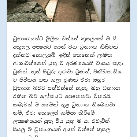
ධුතාංගයන්ට මූලික වන්නේ කුසලයක් ම යි.
අකුසල පක්‍ෂයට අයත් වන ධුතාංග කිසිවක්
දක්නට නොලැබේ. ඉදින් කෙනෙක් ළාමක
ආශාවන්ගෙන් යුතු ව අරණ්‍යයෙහි වාසය කළා
වුණත්, තුන් සිවුරු දැරුවා වුණත්, පිණ්ඩපාතික
ව ජීවිතය ගත කළා වුණත් ඒවා ඔහුට
ධුතාංග බවට පත්වන්නේ නැහැ. ඔහු ධුතාංග
රකින බව ලෝකයට පෙනෙනවා විතරයි.
සැබැවින් ම යමෙක් තුළ ධුතාංග තිබෙනවා
නම්, ඒවා කෙලෙස් කම්පා කිරීමේ
ලක්‍ෂණයෙන් යුතු විය යුතු ම යි. එබැවින්
සියලු ම ධුතාංගයන් අයත් වන්නේ කුසල