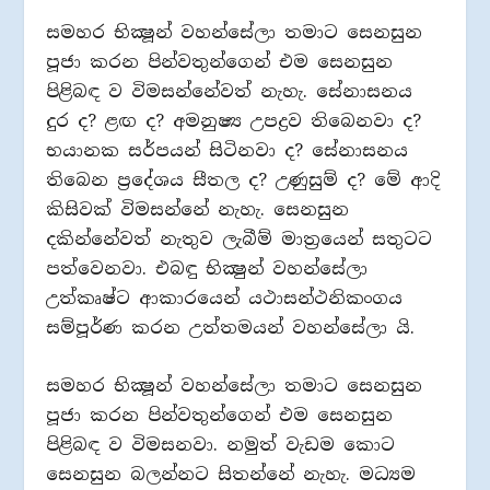
සමහර භික්‍ෂූන් වහන්සේලා තමාට සෙනසුන
පූජා කරන පින්වතුන්ගෙන් එම සෙනසුන
පිළිබඳ ව විමසන්නේවත් නැහැ. සේනාසනය
දුර ද? ළඟ ද? අමනුෂ්‍ය උපද්‍රව තිබෙනවා ද?
භයානක සර්පයන් සිටිනවා ද? සේනාසනය
තිබෙන ප්‍රදේශය සීතල ද? උණුසුම් ද? මේ ආදි
කිසිවක් විමසන්නේ නැහැ. සෙනසුන
දකින්නේවත් නැතුව ලැබීම් මාත්‍රයෙන් සතුටට
පත්වෙනවා. එබඳු භික්‍ෂුන් වහන්සේලා
උත්කෘෂ්ට ආකාරයෙන් යථාසන්ථනිකංගය
සම්පූර්ණ කරන උත්තමයන් වහන්සේලා යි.
සමහර භික්‍ෂූන් වහන්සේලා තමාට සෙනසුන
පූජා කරන පින්වතුන්ගෙන් එම සෙනසුන
පිළිබඳ ව විමසනවා. නමුත් වැඩම කොට
සෙනසුන බලන්නට සිතන්නේ නැහැ. මධ්‍යම