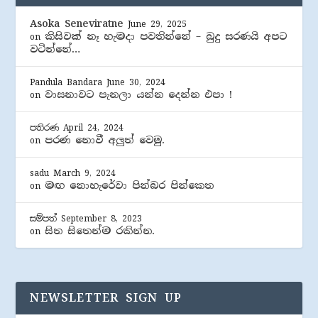
Asoka Seneviratne
June 29, 2025
කිසිවක් නෑ හැමදා පවතින්නේ – බුදු සරණයි අපට
on
වටින්නේ…
Pandula Bandara
June 30, 2024
වාසනාවට පැනලා යන්න දෙන්න එපා !
on
පතිරණ
April 24, 2024
පරණ නොවී අලුත් වෙමු.
on
sadu
March 9, 2024
මඟ නොහැරේවා පින්බර පින්කෙත
on
සම්පත්
September 8, 2023
සිත සිතෙන්ම රකින්න.
on
NEWSLETTER SIGN UP