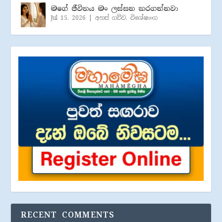
මගේ ජීවිතය මං ලස්සන කරගන්නවා
Jul 15, 2026
|
අහස් ගව්ව
,
විශේෂාංග
RECENT COMMENTS