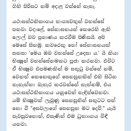
ගිහි පිරිසට නම් අදාළ වන්නේ නැහැ.
යථාසන්ථනිකංගය භාග්‍යවතුන් වහන්සේ
පනවා වදාළේ, සේනාසනයන් කෙරෙහි ඇති
ලොල් බව ප්‍රහාණය කරවීම පිණිසයි. අපි
මෙසේ සිතමු. කවරෙකු හෝ සේනාසනයක්
සකසා ‘මෙය ඔබ වහන්සේ උදෙසා ය.’ යි කියා
භික්‍ෂූන් වහන්සේනමකට පූජා කරනවා. එවිට
ඒ භික්‍ෂුව එපමණකින් ම සතුටු වන්නේ නම්,
වෙනත් කෙනෙකුගේ සෙනසුනකින් එහි සිටින
තැනැත්තා බැහැර කරවන්නේ නැත්නම්, එය
යථාසන්ථනිකංගය යනුවෙන් හැඳින්වෙනවා.
යම් භික්‍ෂුවක් ලැබුණු සෙනසුනින් සතුටට පත්
නො වී “අසවලාගේ සෙනසුන මට දෙව්.” යැයි
පැවසුවහොත්, එසැණින් එම ධුතාංගය බිඳී
යනවා.