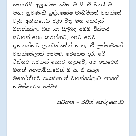
කෙරෙහි අනුකම්පාවෙන් ම යි. ඒ වගේ ම
මහා නුවණැති බුද්ධඝෝෂ මාහිමියන් වහන්සේ
වැනි අතීතයෙහි වැඩ විසූ මහ තෙරුන්
වහන්සේලා ධුතාංග පිළිබඳ මෙම විස්තර
සටහන් නො කරන්නට, අපට මේවා
දැනගන්නට ලැබෙන්නේත් නැහැ. ඒ උත්තමයන්
වහන්සේලාත් අපමණ වෙහෙස දරා මේ
විස්තර සටහන් කොට තැබුවේ, අප කෙරෙහි
මහත් අනුකම්පාවෙන් ම යි. ඒ සියලු
මහෝත්තම සංඝපීතෘන් වහන්සේලාට අපගේ
නමස්කාරය වේවා!
සටහන – රවීන් කෝදාගොඩ