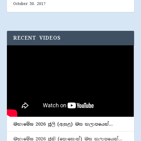
October 30, 2017
RECENT VIDEOS
මහාමේඝ 2026 ජූලි (​ඇසළ) මස කලාපයෙන්…
මහාමේඝ 2026 ජුනි (​පොසොන්) මස කලාපයෙන්…