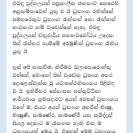
එබඳු පුද්ගලයන් පසුකාලීන ජනතාව කෙරෙහි
අනුකම්පාවෙන් යුතු ව යි ධුතාංග රකින්නේ.
සමහරෙකුට ධුතාංග රැක්කත් නො රැක්කත්
භාවනාව නම් වැඩෙන්නේ නැහැ. එබඳු
පුද්ගලයන් චතුරාර්ය සත්‍යාවබෝධය උදෙසා
පින් රැස්කර ගැනීමේ අරමුණින් ධුතාංග රැකිය
යුතු යි.
දැන් අපි සාකච්ඡා කිරීමට බලාපොරොත්තු
වන්නේ, බොහෝ පින් වැඩෙන ධුතංග අතර
දොළොස්වැන්න වූ යථාසන්ථනිකංගය පිළිබඳ
ව යි. ඉතිරීතර සේනාසන සන්තුට්ඨිතා
ආර්යවංශ ප්‍රතිපදාවට අයත් අවසන් ධුතාංගය
වගේ ම, එයට අයත් ධුතාංග අතරින් භික්‍ෂු,
භික්‍ෂුණී, සාමණේර, සාමණේරී යන පැවිද්දන්
සියලු දෙනාට ම රැකගත හැකි එක ම
ධුතාංගයත් මෙය යි. එහෙත් මෙම ධුතාංගය