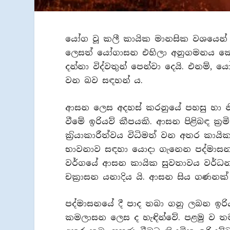
යෝග වූ කලී කායික මානසික වශයෙන් සෞ
ලෙසත් යෝගාසන එහිලා අනුගමනය කෙරෙන 
දන්නා විද්වතුන් පෙන්වා දෙයි. එනම්,
වන බව සඳහන් ය.
ආසන ලෙස අදහස් කරනුයේ පහසු හා නිව
වීමේ ඉරියව් කීපයකි. ආසන පිළිබඳ ක‍්‍ර
ක‍්‍රියාකාරීත්වය විධිමත් වන අතර ක
භාවනාව සඳහා යොදා ගැනෙන පද්මාසන, 
වර්ගයේ ආසන කායික සුවතාවය වර්ධන
චක‍්‍රාසන යනාදිය යි. ආසන සිය ගණනක් 
පද්මාසනයේ දී පාද තබා ගනු ලබන ඉර
කමලාසන ලෙස ද හැඳින්වේ. පළමු ව ත