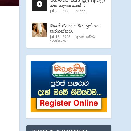
මහාමේඝ 2026 ජූලි (​ඇසළ)
මස කලාපයෙන්…
Jul 23, 2026
|
Video
මගේ ජීවිතය මං ලස්සන
කරගන්නවා
Jul 15, 2026
|
අහස් ගව්ව
,
විශේෂාංග