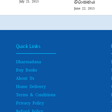
වීරාසනය
July 21, 2015
June 22, 2015
Quick Links
Dharmadana
Buy Books
About Us
Home Delivery
Terms & Conditions
Privacy Policy
Refund Policy