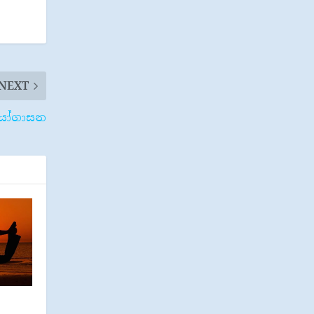
NEXT
ෝගාසන