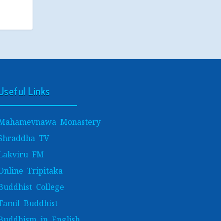
Useful Links
Mahamevnawa Monastery
Shraddha TV
Lakviru FM
Online Tripitaka
Buddhist College
Tamil Buddhist
Buddhism in English