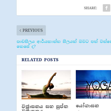
SHARE:
PREVIOUS
පංචසීලය ආර්යකාන්ත සීලයක් බවට පත් වන්න
කෙසේ ද?
RELATED POSTS
යෝගාසන
වජ‍්‍රාසනය සහ සුප්ත