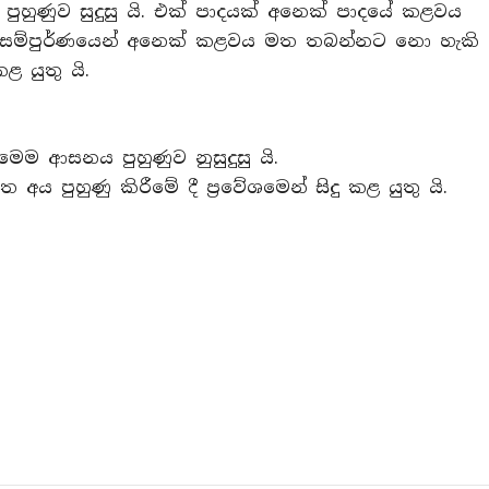
පුහුණුව සුදුසු යි. එක් පාදයක් අනෙක් පාදයේ කළවය
ය සම්පුර්ණයෙන් අනෙක් කළවය මත තබන්නට නො හැකි
 යුතු යි.
ෙම ආසනය පුහුණුව නුසුදුසු යි.
අය පුහුණු කිරීමේ දී ප‍්‍රවේශමෙන් සිදු කළ යුතු යි.