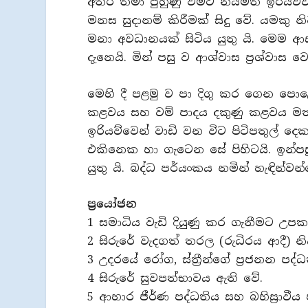
අතර තමා පුහුණු වීමට නියමිත ඉරියව්ව 
මනස සුදානම් කිරීමක් සිදු වේ. යමකු නි
මනා අවධානයක් සිටිය යුතු යි. මෙම 
දැනෙයි. මින් පසු ව ආශ්වාස ප‍්‍රශ්වා
මෙහි දී පළමු ව පා දිගු කර ගෙන පොළො
කළවය සහ වම් පාදය දකුණු කළවය මතත
ඉරියව්වෙන් වාඩි වන විට පිටිපතුල් 
එකිනෙක හා ගැටෙන සේ පිහිටයි. ඉන්ප
යුතු යි. බද්ධ පර්යංකය නමින් හැඳින්
ප‍්‍රයෝජන
1 සමාධිය වැඩි දියුණු කර ගැනීමට උපක
2 සිරුරේ වැදගත් තරල (රුධිරය ආදී) 
3 උදරයේ රෝග, ස්තී‍්‍රන්ගේ ප‍්‍රජනන පද
4 සිරුරේ සුවපත්භාවය ඇති වේ.
5 ආහාර ජීර්ණ පද්ධතිය සහ බහිස‍්‍රාවීය ප