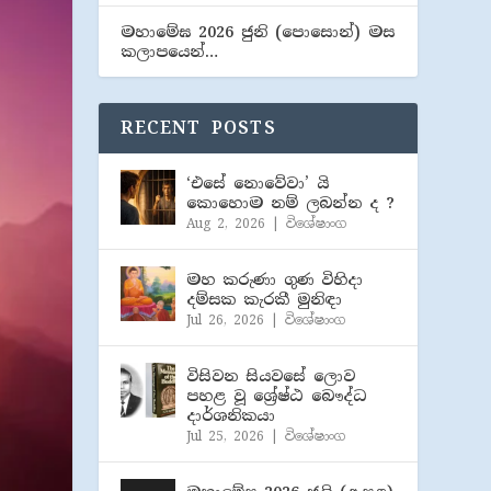
මහාමේඝ 2026 ජුනි (​පොසොන්) මස
කලාපයෙන්…
RECENT POSTS
‘එසේ නොවේවා’ යි
කොහොම නම් ලබන්න ද ?
Aug 2, 2026
|
විශේෂාංග
මහ කරුණා ගුණ විහිදා
දම්සක කැරකී මුනිඳා
Jul 26, 2026
|
විශේෂාංග
විසිවන සියවසේ ලොව
පහළ වූ ශ්‍රේෂ්ඨ බෞද්ධ
දාර්ශනිකයා
Jul 25, 2026
|
විශේෂාංග