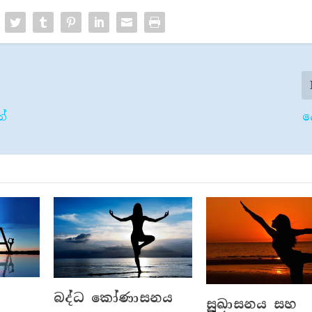
ේ
ය
බද්ධ කෝණාසනය
සුඛාසනය සහ