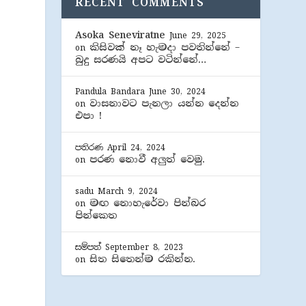
RECENT COMMENTS
Asoka Seneviratne
June 29, 2025
කිසිවක් නෑ හැමදා පවතින්නේ –
on
බුදු සරණයි අපට වටින්නේ…
Pandula Bandara
June 30, 2024
වාසනාවට පැනලා යන්න දෙන්න
on
එපා !
පතිරණ
April 24, 2024
පරණ නොවී අලුත් වෙමු.
on
sadu
March 9, 2024
මඟ නොහැරේවා පින්බර
on
පින්කෙත
සම්පත්
September 8, 2023
සිත සිතෙන්ම රකින්න.
on