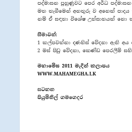
පද්මාසන පුහුණුවට පෙර අර්ධ පද්මාසන 
මත තැබීමෙන් අනතුරු ව අනෙක් පාද
නම් ඒ සඳහා විශේෂ උත්සාහයක් නො කළ
සීමාවන්:
1 කල්පවත්නා දණහිස් වේදනා ඇති අය ම
2 මස් පිඩු වේදනා, කෙණ්ඩ පෙරලීම් සහිත 
මහාමේඝ 2011 මැදින් කලාපය
WWW.MAHAMEGHA.LK
සටහන
පියුම්නිල් ගමගෙදර