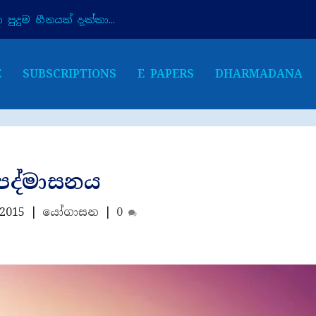
පුදුම හීනයක් දැක්කා...
E
SUBSCRIPTIONS
E PAPERS
DHARMADANA
පද්මාසනය
 2015
|
යෝගාසන
|
0