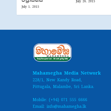
වජ‍්‍රාසනය
July 26, 2015
July 1, 2015
Mahamegha Media Network
228/1, New Kandy Road,
Pittugala, Malambe, Sri Lanka.
Mobile: (+94) 071 555 6666
Email: info@mahamegha.lk