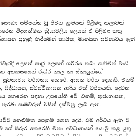
ඛ්‍ය සම්පන්න වූ ජීවන ක‍්‍රමයක් පිළිබඳ කලාවක්
විද්‍යාත්මක කි‍්‍රයාවලිය ලෙසත් ඒ පිළිබඳ තතු
 යෝගාසන පුහුණු කිරීමෙන් කායික, මානසික සුවතාවය ඇති
ැරදි ලෙසත් ඍජු ලෙසත් ශරීරය තබා ගනිමින් වාඩි
මික අභ්‍යාසයෙන් රුධිර නාල හා ස්නායුන්ගේ
ායික සුවතාවය වර්ධනය කෙරේ. ආසන වර්ග දෙකකි. එනම්
සිද්ධාසන, ස්වස්ථිකාසන ආදිය එක් වර්ගයකි. දෙවන
ය කෙරෙනු සඳහා උපයෝගී වේ. එනම්, භූජංගාසන,
පැරණි සෘෂිවරුන් විසින් දක්වනු ලැබ ඇත.
ියව්ව නෙළුමක පෙනුම ගෙන දෙයි. එම අර්ථය ඇති ව
මාගේ සිරුර කෙරෙහි මනා අවධානයක් යොමු කළ යුතු