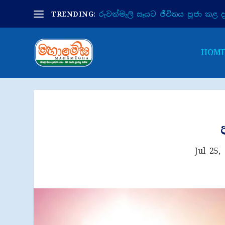
TRENDING:
රුවන්මැලි සෑයට ජීවිතය පූජා කළ දා 
HOM
Jul 25,