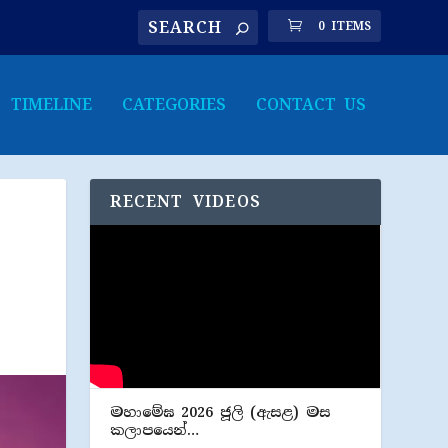
0 ITEMS
TIMELINE
CATEGORIES
CONTACT US
RECENT VIDEOS
මහාමේඝ 2026 ජූලි (​ඇසළ) මස
කලාපයෙන්…