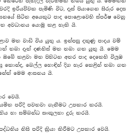
කෙරෙහි පැහැදිලි වැටහීමක් තිබිය යුතු යි. මෙමඟින්
වරදි ඉරියව්වක පැමිණි විට, දෑස් පියාගෙන සිරුර දෙස
ආසනයේ සිටින අයෙකුට පාද පොළොවෙහි ස්පර්ෂ වෙනු
ස වෙත අවධානය යොමු කළ හැකි යි.
ව මත වාඩි විය යුතු ය. ඉන්පසු දකුණු පාදය වම්
් තබා දෑත් දණහිස් මත තබා ගත යුතු යි. මෙම
දෙක ඔබේ කළවා මත පිහිටන අතර පාද දෙකෙහි විලූඹ
සු කොන්ද, බෙල්ල හොඳින් දිග හැර කෙළින් තබා ගත
වන්නේත් මෙම ආසනය යි.
ාර වෙයි.
නියමිත පරිදි පවතවා ගැනීමට උපකාර කරයි.
්ධතිය හා සම්බන්ධ සංකූලතා දුරු කරයි.
ද්ධතිය නිසි පරිදි කි‍්‍රයා කිරීමට උපකාර වෙයි.