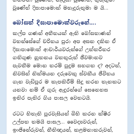
වුණේත් දිසාපාමොක් මහැදුරුතුමා ම යි…
බෝසත් දිසාපාමොක්වරුනේ….
කල්ප ගණන් අතීතයක් ඇති බෝසතාණන්
වහන්සේගේ චරිතය පුරා අප අසන දකින ඒ
දිසාපාමොක් ආචාර්යවරුන්ගේ උත්තරීතර
ගතිගුණ නූතනය වනතුරුත් ජීවමානව
පැවතීම මොන තරම් පුදුම සහගත ද? අදටත්,
නිවසින් නික්මයන දරුවෙකු ස්වකීය ජීවිතය
ගැන වැඩිපුර ම කැපකිරීම් සිදු කරන තැනකට
යනවා නම් ඒ ගුරු ඇදුරන්ගේ සෙනෙහස
ඉතිර පැතිර ගිය පාසල වෙතටයි.
රටට හිතැති පුරවැසියන් බිහි කරන ක්ෂීර
උල්පත තමයි පාසල… වෛද්‍යවරුන්,
ඉංජිනේරුවන්, නීතිඥයන්, කළමනාකරුවන්,