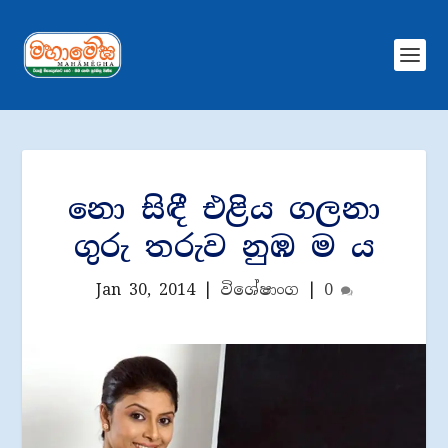
නො සිඳී එළිය ගලනා
ගුරු තරුව නුඹ ම ය
Jan 30, 2014
|
විශේෂාංග
|
0