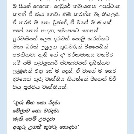
මාපියන් දෙදෙනා දෙවුරේ තබාගෙන උපස්ථාන
කළත් ඒ ණය ගෙවා නිම කරන්න බෑ කියලයි.
ඒ තරම් ම නො වුණත්, ඒ වගේ ම ණයක්
අපේ නෙත් පාදන, සමාජයට යහපත්
පුරවැසියන් ලෙස දරුවන් යොමු කරන්නට
මහා බරක් උසුලන ගුරුවරුන් විෂයෙහිත්
පවතිනවා ඇති නේ ද? වර්තමානය වනවිට
යම් යම් ගැටලූකාරී ස්වභාවයන් දකින්නට
ලැබුණත් එදා සේ ම අදත්, ඒ වාගේ ම හෙට
දවසෙත් ගුරු වෘත්තිය කියන්නේ පිනෙන් පිරී
ගිය පූජනීය වෘත්තියක්.
‘ගුරු සිත නො රිදවා
වේලාව නො වරදවා
බැති පෙම් උපදවා
අකුරු උගනී කුමරු සොඳවා’