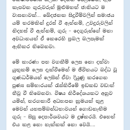
කැපවන ගුරුවරුන් මුළුමහත් ජාතියට ම
වාසනාවක්… ඛේදජනක සිදුවීම්වලින් සමාජය
යම් තරමකින් දුරස් වී ඇත්නම්, උවදුරුවලින්
නිදහස් වී ඇත්නම්, ගුරු – දෙගුරුන්ගේ මනා
අවධානයත් ඒ කෙරෙහි ප‍්‍රබල බලපෑමක්
ඇතිකර තිබෙනවා.
මේ කාරණා පහ වගකීම් ලෙස නො දක්වා
යුතුකම් ලෙස දැක්වීමෙන් ම ජීවිතයට බද්ධ වූ
ගුණධර්මයන් ලෙසින් ඒවා දියුණු කරගෙන
පුණ්‍ය සම්භාරයක් රැස්කිරීමේ ඉඩකඩ වඩාත්
තීව‍්‍ර වී තිබෙනවා. විෂය නිර්දේශයකට අනුව
යමින්, තරගකාරී අධ්‍යාපන ක‍්‍රමයක් තුළ
මෙවන් යහසම්බන්ධතාවයන් ගොඩනැඟීම
ගුරු – සිසු දෙපාර්ශවයට ම දුෂ්කරයි. එහෙත්
එය කළ නො හැක්කක් නො වෙයි….