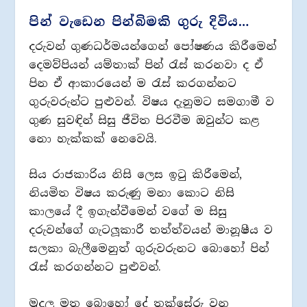
පින් වැඩෙන පින්බිමකි ගුරු දිවිය…
දරුවන් ගුණධර්මයන්ගෙන් පෝෂණය කිරීමෙන්
දෙමව්පියන් යම්තාක් පින් රැස් කරනවා ද ඒ
පින ඒ ආකාරයෙන් ම රැස් කරගන්නට
ගුරුවරුන්ට පුළුවන්. විෂය දැනුමට සමගාමී ව
ගුණ සුවඳින් සිසු ජීවිත පිරවීම ඔවුන්ට කළ
නො හැක්කක් නෙවෙයි.
සිය රාජකාරිය නිසි ලෙස ඉටු කිරීමෙන්,
නියමිත විෂය කරුණු මනා කොට නිසි
කාලයේ දී ඉගැන්වීමෙන් වගේ ම සිසු
දරුවන්ගේ ගැටලූකාරී තත්ත්වයන් මානූෂීය ව
සලකා බැලීමෙනුත් ගුරුවරුනට බොහෝ පින්
රැස් කරගන්නට පුළුවන්.
මුදල මත බොහෝ දේ තක්සේරු වන