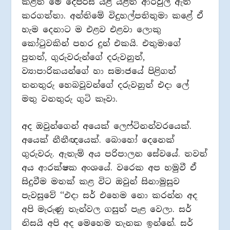
කළත් මේ දෙපිරිස යළි යළිත් ආරවුල් ඇති
කරගත්තා. අන්තිමේ විදුහල්පතිතුමා කළේ ඒ
හැම දෙනාට ම එළව එළවා ලොකු
කෝටුවකින් පහර දුන් එකයි. එතුමාගේ
පුතත්, ගුරුවරුන්ගේ දරුවනුත්,
ව්‍යාපාරිකයන්ගේ හා සමාජයේ පිළිගත්
තනතුරු හෙබවූවන්ගේ දරුවනුත් එදා ලේ
මතු වනතුරු ගුටි කෑවා.
අද ඔවුන්ගෙන් අයෙක් ලෙෆ්ටිනන්වරයෙක්.
අයෙක් නීතීඥයෙක්. බොහෝ දෙනෙක්
ගුරුවරු. ඇතැම් අය පරිපාලන සේවයේ. තවත්
අය ආරක්ෂක අංශයේ. වරෙක අප හමුවී ඒ
සිදුවීම මතක් කළ විට ඔවුන් සිනාමුසුව
පැවසුවේ ‘‘එදා සර් එහෙම නො කරන්න අද
අපි මැරුණු තැන්වල ගසුත් පැළ වෙලා. සර්
නිසයි අපි අද මෙහෙම තැනක ඉන්නේ. සර්