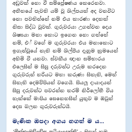
අඩුවක් නො වී සම්පේ‍්‍රෂණය කෙරෙනවා.
අතීතයේ පැවති යම් වූ ශිල්පයක් අද වනවිට
නො පවතින්නේ නම් එය කාරණා දෙකක්
නිසා සිද්ධ වූවක්. ගුරුවරයා උගන්වන දෙය
ශිෂ්‍යයා මනා කොට ඉගෙන නො ගත්තේ
නම්, එ් වගේ ම ගුරුවරයා එය මනාකොට
ඉගැන්වූයේ නැති නම් ශිල්පීය දැනුම ක‍්‍රමයෙන්
අහිමි වී යනවා. ස්වකීය ඥාන සම්භාරය
එලෙසින් ම සිසු දරුවන්ට උරුම කරදෙන
ගුරුවරුන් හරියට මහා කරුණා සිතැති, මෙත්
සිතැති දෙමව්පියන් වගෙයි. සියලූ දායාදයන්
සිසු දරුවන්ට පවරන්න තරම් නිර්ලෝභී විය
හැක්කේ මාපිය සෙනෙහසින් යුතුව ම ඔවුන්
දෙස බලන ගුරුවරුන්ටයි.
මැණික ඔපදා අගය නගත් ම ය…
‘මිත්තාමච්චේසු පටියාදෙන්ති’
– සිසුන් තම