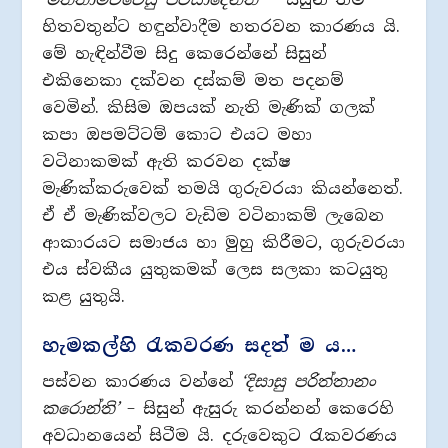
හිතවතුන්ට හඳුන්වාදීම හතරවන කාරණය යි.
මේ හැඳින්වීම සිදු කෙරෙන්නේ සිසුන්
එකිනෙකා දක්වන දස්කම් මත පදනම්
වෙමින්. කිසිම ඔපයක් නැති මැණික් ගලක්
කපා ඔපමට්ටම් කොට එයට මහා
වටිනාකමක් ඇති කරවන දක්ෂ
මැණික්කරුවෙක් තමයි ගුරුවරයා කියන්නෙත්.
ඒ ඒ මැණික්වලට වැඩිම වටිනාකම් ලැබෙන
ආකාරයට සමාජය හා මුහු කිරීමට, ගුරුවරයා
එය ස්වකීය යුතුකමක් ලෙස සලකා කටයුතු
කළ යුතුයි.
හැමකල්හි රැකවරණ සදත් ම ය…
පස්වන කාරණය වන්නේ
‘දිසාසු පරිත්තානං
කරොන්ති’
– සිසුන් ඇසුරු කරන්නන් කෙරෙහි
අවධානයෙන් සිටීම යි. දරුවෙකුට රැකවරණය