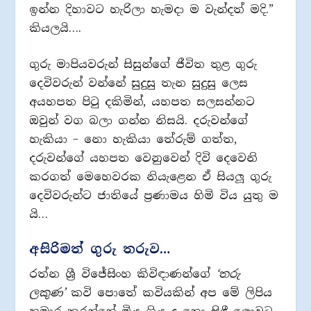
ඉන්න දිහාවට හැරිලා හැමදා ම වැන්දත් මදි.”
කියලයි….
ගුරු මාපියවරුන් සිසුන්ගේ ජීවිත තුළ ගුරු
දෙවිවරුන් වන්නේ සුදුසු තැන සුදුසු ලෙස
අයහපත පිටු දකිමින්, යහපත සලසන්නට
ඔවුන් වග බලා ගන්න නිසයි. දරුවන්ගේ
හැකියා – නො හැකියා තේරුම් ගත්ත,
දරුවන්ගේ යහපත වෙනුවෙන් දිවි දෙවෙනි
කරගත් මෙහෙවරක නියැළෙන ඒ සියලූ ගුරු
දෙවිවරුන්ට ජාතියේ ප‍්‍රණාමය හිමි විය යුතු ම
යි…
අසිරිමත් ගුරු තරුව…
රත්න ශ්‍රී විජේසිංහ කිවිඳාණන්ගේ
‘තරු
ලකුණ’
කවි පොතේ කවියකින් අප මේ ලිපිය