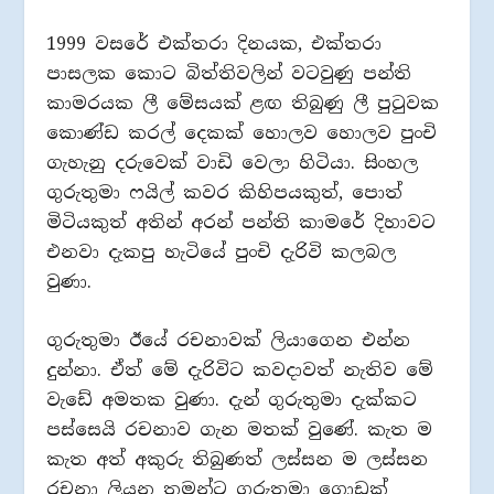
1999 වසරේ එක්තරා දිනයක, එක්තරා
පාසලක කොට බිත්තිවලින් වටවුණු පන්ති
කාමරයක ලී මේසයක් ළඟ තිබුණු ලී පුටුවක
කොණ්ඩ කරල් දෙකක් හොලව හොලව පුංචි
ගැහැනු දරුවෙක් වාඩි වෙලා හිටියා. සිංහල
ගුරුතුමා ෆයිල් කවර කිහිපයකුත්, පොත්
මිටියකුත් අතින් අරන් පන්ති කාමරේ දිහාවට
එනවා දැකපු හැටියේ පුංචි දැරිවි කලබල
වුණා.
ගුරුතුමා ඊයේ රචනාවක් ලියාගෙන එන්න
දුන්නා. ඒත් මේ දැරිවිට කවදාවත් නැතිව මේ
වැඩේ අමතක වුණා. දැන් ගුරුතුමා දැක්කට
පස්සෙයි රචනාව ගැන මතක් වුණේ. කැත ම
කැත අත් අකුරු තිබුණත් ලස්සන ම ලස්සන
රචනා ලියන තමන්ට ගුරුතුමා ගොඩක්