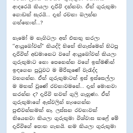
ආදරෙයි කියලා දැරිවි දන්නවා. ඒත් ගුරුතුමා
ගොඩක් සැරයි… දැන් රචනා බලන්න
ගත්තොත්…?
හැමෝ ම නැගිටලා අත් එකතු කරලා
‘‘ආයුබෝවන්” කියද්දි හිතේ තිගැස්මෙන් හිටපු
දැරිවිත් අඩමානෙට වගේ ආයුබෝවන් කියලා
ගුරුතුමාට නො පෙනෙන්න වගේ ඉක්මණින්
ඉඳගෙන පුටුවට ම මිරිකුණේ වැරැද්ද
වහගන්න. ඒත් ගුරුතුමාටත් ඉස් ඉස්සෙල්ලා
ම මතක් වුණේ රචනාවමනේ… දැන් මොනවා
කරන්න ද? දැරිවි තවත් ගුලි ගැහුණා. ඒත්
ගුරුතුමාගේ ඇස්වලින් හැංගෙන්න
පුළුවන්කමක් නෑ. ලස්සන රචනාවක්
තියෙනවා කියලා ගුරුතුමා විශ්වාස කළේ මේ
දැරිවිගේ පොත ගැනයි. නම කියලා ගුරුතුමා