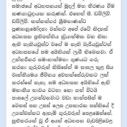
සමාජයේ අධ්‍යාපනයත් මුදල් මත තීරණය වීම
කණගාටුදායක කරුණක්. එහෙත් සී. ඩබ්ලිව්.
ඩබ්ලිව්. කන්නන්ගර ශ්‍රීමතාණන්ට
පුණ්‍යානුමෝදනා වන්නට අපේ රටේ නිදහස්
අධ්‍යාපන ප‍්‍රතිපත්තිය ක‍්‍රියාත්මක වන නිසා
ඇති හැකියවුන්ට වගේ ම නැති බැරියවුන්ටත්
අධ්‍යාපනයේ සම අයිතියක් ලැබී තිබෙනවා. ඒ
උත්තරීතර සමානාත්මතා ගුණයට ගරු
කරනා ගුරුවරුන් කිසිසේත් ම පාසල තුළ සිය
වෘත්තීයමය ජීවිතය අවතක්සේරුවකට ලක්
කරන්නේ නැහැ. සම අධ්‍යාපන අයිතියේ ඇති
මහානීය භාවය වටහා නො ගත් විටයි
පාසලේ උගන්වනවාට වඩා හාත්පසින් ම
වෙනස් සහ උසස් ලෙස උපකාරක පන්තියේ දී
උගන්වන්නට ඇතැම් ගුරුවරුන් පෙළඹෙන්නේ.
සුළුතරයක් වූ ඒ අයත් අධ්‍යාපන වැඩපිළිවෙළ