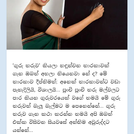
‘ගුරු තරුව’ කියලා හඳුන්වන තාරකාවක්
ගැන ඔබත් අහලා තියෙනවා නේ ද? මේ
තාරකාව දීප්තිමත්; අනෙක් තාරකාවන්ට වඩා
පැහැදිලියි, විශාලයි… පුංචි පුංචි තරු මල්වලට
පාර කියන ගුරුවරයෙක් වගේ තමයි මේ ගුරු
තරුවත් බැලූ බැල්මට ම පෙනෙන්නේ… ගුරු
තරුව ගැන කථා කරන්න තමයි අපි ඔබත්
එක්ක විසිවන සියවසේ අන්තිම අවුරුද්දට
යන්නේ…