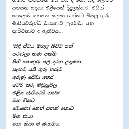
හමාර කරන්නේ මිය ගිය ද නො සිඳී ලොවට
යහපත සදනා එළියෙන් දිදුලන්නට, එයින්
දෙලොව යහපත සලසා ගන්නට සියලූ ගුරු
මාපියවරුන්ට වාසනාව ලැබේවා යන
ප‍්‍රාර්ථනාව ද ඇතිවයි…
‘සිඳී ජීවය මහලූ බවට පත්
පරඬලා තණ පත්හි
පිනි පොකුරු පල දරන උදෑසන
සැඟව යයි ගුරු තරුව
අරුණු රේඛා අතර
අවට තරු මඬුලූවල
එළිය වැගිරෙයි තවම
වන හිසට
බොහෝ නෙත් පහන් කොට
මග කියා
නො කියා ම බැසගිය,