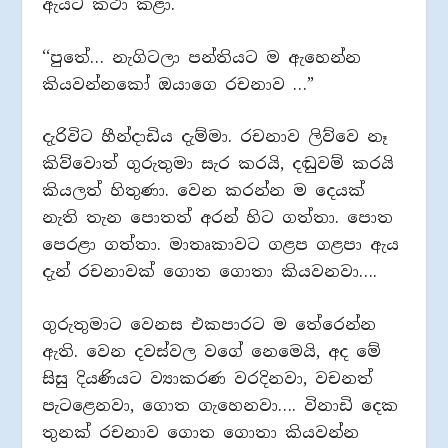
ඇයට කථා කළා.
‘‘පුතේ… නැගිටලා පන්තියට ම ඇහෙන්න
කියවන්නකෝ ඔයාගෙ රචනාව …”
දැරිවිට හීන්දාඩිය දැම්මා. රචනාව ලිව්වෙ නෑ
කිව්වොත් ගුරුතුමා සැර කරයි, දඬුවම් කරයි
කියලත් හිතුණා. වෙන කරන්න ම දෙයක්
නැති තැන පොතත් අරන් හිට ගත්තා. පොත
පෙරළා ගත්තා. මාතෘකාවට ගළප ගළපා ඇය
දැන් රචනාවක් ගොත ගොතා කියවනවා….
ගුරුතුමාට වෙනස එකපාරට ම තේරෙන්න
ඇති. වෙන දවස්වල වගේ නෙමෙයි, අද මේ
සිසු දියණියට ව්‍යාකරණ වරදිනවා, වචනත්
පැටළෙනවා, ගොත ගැහෙනවා…. විනාඩි දෙක
තුනක් රචනාව ගොත ගොතා කියවන්න