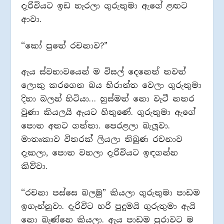
දැරිවියට ඉඩ හැරලා ගුරුතුමා ඇගේ ළඟට
ආවා.
‘‘කෝ පුතේ රචනාව?”
ඇය ස්වභාවයෙන් ම විසල් දෙනෙත් තවත්
ලොකු කරගෙන බය භිරාන්ත වෙලා ගුරුතුමා
දිහා බලන් හිටියා… හුස්මත් නො වැටී නතර
වුණා කියලයි ඇයට හිතුණේ. ගුරුතුමා ඇගේ
පොත අතට ගත්තා. පෙරළලා බැලූවා.
මාතෘකාව විතරක් ලියලා තිබුණ රචනාව
දැකලා, පොත වහලා දැරිවියට ඉඳගන්න
කිව්වා.
‘‘රචනා පස්සෙ බලමු” කියලා ගුරුතුමා පාඩම
ඉගැන්නුවා. දැරිවිට හරි පුදුමයි ගුරුතුමා ඇයි
නො බැණ්නෙ කියලා. ඇය පාඩම පුරාවට ම