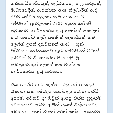
ගණකාධිකාරීවරුන්, ලේඛකයන්, කලාකරුවන්,
මාධ්‍යවේදීන්, ආරක්ෂක අංශ නිලධාරීන් ආදි
රටට සේවය සලසන සෑම අංශයක ම
දීප්තිමත් පුරවැසියන් රටට තිළිණ කිරීමේ
ප‍්‍රමුඛතම කාර්යභාරය ඉටු වෙන්නේ පාසලින්.
තම තමන්ට හැකි පමණින් දෙමාපියන් තම
ලෙයින් උපන් දරුවන්ගේ නැණ – ගුණ
වර්ධනය කරනකොට ගුරු දෙමාපියන් වඩාත්
ක‍්‍රමවත් ව ඒ කෙරෙහි ම යොමු වූ
වැඩපිළිවෙළක් ලෙසින් සිය වෘත්තීය
කාර්යභාරය ඉටු කරනවා.
එක වසරට භාර දෙන්න දරුවෙක් පාසලට
රැුගෙන යන අම්මලා තාත්තලා මොන තරම්
අසරණ වෙනව ද? ඔවුන් ආපසු එන්න සූදානම්
වෙනකොට දරුවා ඇවිත් ඇඟේ එල්ලෙනවා,
අඬනවා, ‘‘අනේ මාවත් අරන් යන්න” කියනවා.