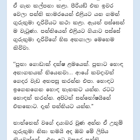
ඒ ගැන කල්පනා කළා. පීරියඞ් එක ඉවර
වෙලා පන්ති කාමරයෙන් එළියට යන ගමන්
ගුරුතුමා දැරිවියට කථා කළා. ඇයත් පස්සෙන්
ම වැටුණා. පන්තියෙන් එළියට ගියාට පස්සේ
ගුරුතුමා දැරිවිගේ හිස අතගාලා මෙහෙම
කිව්වා.
‘‘පුතා ගොඩාක් දක්ෂ ළමයෙක්. පුතාට හොඳ
අනාගතයක් තියෙනවා… ආයේ කවදාවත්
ගෙදර වැඩ අතපසු කරන්න එපා. හොඳට
ඉගෙනගෙන හොඳ තැනකට යන්න. රටට
හොඳක් කරන්න. අපිටත් සන්තෝෂයිනේ
එතකොට. දැන් පන්තියට යන්න.”
තාත්තෙක් වගේ දයාබර වුණ අන්න ඒ උතුම්
ගුරුතුමා නිසා තමයි අද ඔබ මේ ලිපිය
කියවන්නේ… එදා අට වසරෙ පන්ති