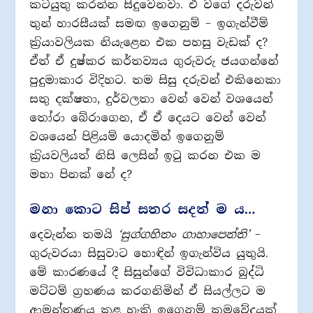
කටයුතු කරන්න සිදුවෙනවා. ඒ වගේ දරුවන්
තුන් හාරසීයක් සමඟ ඉගෙනුම් – ඉගැන්වීම්
ක‍්‍රියාවලියක නියැළෙන එක පහසු වැඩක් ද?
ඒත් ඒ දුෂ්කර කර්තව්‍යය ගුරුවරු ජයගන්නේ
පුදුමාකාර විදිහට. තම සිසු දරුවන් එකිනෙකා
සතු දක්ෂතා, දුර්වලතා වෙන් වෙන් වශයෙන්
තෝරා බේරාගෙන, ඒ ඒ දෙයට වෙන් වෙන්
වශයෙන් පිළියම් යොදමින් ඉගෙනුම්
ක‍්‍රියවලියත් නිසි ලෙසින් ඉටු කරන එක ම
මහා පිනක් නේ ද?
මනා කොට සිප් සතර සදත් ම ය…
දෙවැන්න තමයි
‘සුග්ගහිතං ගාහාපෙන්ති’
–
ගුරුවරයා සිසුවාට හොඳින් ඉගැන්විය යුතුයි.
මේ කාරණයේ දී සිසුන්ගේ විවිධාකාර බුද්ධි
මට්ටම් ග‍්‍රහණය කරගනිමින් ඒ සියල්ලට ම
ආමන්ත‍්‍රණය කළ හැකි ඉගෙනුම් ක‍්‍රමවේදයක්