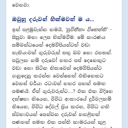
වෙනවා.
ඔවුහු දරුවන් හික්මවත් ම ය…
ඉන් පළමුවැන්න තමයි,
‘සුවිනීතං විනෙන්ති’
–
සිසුවා මනා ලෙස හික්මවීම. මේ කාරණය
සම්බන්ධයෙන් දෙමව්පියන්ටත් වඩා
හැකියාවක් ගුරුවරුන් සතු බව නො රහසක්.
පවුලක නම් දරුවෝ හතර පස් දෙනෙකුට
වඩා නො සිටින නිසාවෙන් දෙමව්පියන්ට
ගනුදෙනු කරන්න වෙන්නෙත් එකිනෙකට
වෙනස් චර්යා රටාවන් හතර පහක් සමඟ
පමණයි. ඒත් ගුරුවරුන්ට….? එක එක විදිහෙ
දක්ෂතා තියෙන, විවිධ ආකාරයේ දුර්වලකම්
තියෙන, විවිධ දේවල් ප‍්‍රිය කරන, විවිධ ගති
ස්වභාවයන් පෙන්වන දරුවන් හතළිහක්
පණහක් සමඟ එක පන්ති කාමරයක් තුළ