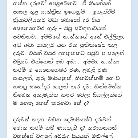
ගන්න දරුවෝ පෙළඹෙනවා. ඒ කියන්නේ
පාසල තුළ යාන්ත‍්‍රික ඉගෙනුම් – ඉගැන්වීම්
ක‍්‍රියාවලියකට වඩා බොහෝ දුර ගිය
සෙනෙහෙබර ගුරු – සිසු සබඳතාවයක්
පවතිනවා. අම්මගේ තාත්තගේ අතේ එල්ලිලා,
අඬ අඬා පාසලට යන එක ප‍්‍රතික්ෂේප කළ
දරුවා එයින් වසර දහතුනකට පසුව පාසලෙන්
එළියට එන්නෙත් අඬ අඬා… අම්මා, තාත්තා
තරම් ම සෙනෙහෙබර වුණ, ළබැඳි වුණ
පාසලත්, ගුරු මාපියනුත්, හිතවත්කම් ගොඩ
නඟපු සහෝදර කැලත් හැර දමා නික්මෙන්න
තිබෙන අකැමැත්ත කඳුළු වෙලා සියල්ලන්ගේ
ම නෙතු තෙත් කරනවා නේ ද?
දරුවන් හදන, වඩන දෙමාපියන්ට දරුවන්
මොන තරම් නම් ණයගැති ද? තථාගතයන්
වහන්සේ වදාළේ අවුරුදු සියයක් මුළුල්ලේ