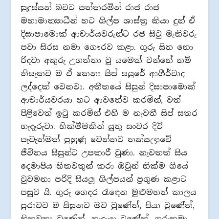
සුදුස්සන් බවට පත්කරමින් රාජ රාජ
මහාමාත්‍යාධීන් හට ශිල්ප ශාස්ත‍්‍ර කියා දුන් ඒ
දිසාපාමොක් ආචාර්යවරුන්ට රජ සිටු මැතිවරු
පවා සිරස නමා ගෞරව කළා. ගුරු සිත නො
රිදවා අකුරු උගත්තා වූ යමෙක් වන්නේ නම්
නිසැකව ම ඒ කෙනා සිප් සයුරේ ආශීර්වාද
ලද්දෙක් වෙනවා. අතීතයේ සිසුන් දිසාපාමොක්
ආචාර්යවරයා හට ආවතේව කරමින්, වත්
පිළිවෙත් ඉටු කරමින් එහි ම නැවතී සිප් සතර
හැදෑරුවා. හික්මීමකින් යුතු සංවර දිවි
පැවැත්මක් පුහුණු වෙන්නට තක්සලාවේ
ජීවිතය සිසුන්ට උපකාරී වුණා. නැවතත් සිය
දෙමාපිය හිතවතුන් කරා ඔවුන් නික්ම ගියේ
වුවමනා පරිදි සියලූ ශිල්පයන් ප‍්‍රගුණ කළාට
පසුව යි. ගුරු ගෙදර රැඳෙන මුළුමහත් කාලය
පුරාවට ම සිසුනට මව වුණේත්, පියා වුණේත්,
හිතවතා වුණේත්, නෑදෑයා වුණේත්, ගුරුතුමා