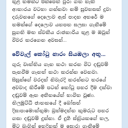
තුළ තමන්ට පින්පෙත් පුරා ගත හැකි
ආකාරය වටහා ගන්නවා නම් සුවහසක් දුවා
දරුවනගේ දෙලොව ඇස් පාදන අතරේ ම
තමන්ගේ දෙලොව යහපත සලසා ගැනීමේ
සුගති මඟ ස්වකීය රාජකාරිය තුළ ම ඔවුන්
විවර කරගෙන අවසන්…
වේවැල් කෝටු නාරං සියඹලා අතූ…
ගුරු වෘත්තිය ගැන කථා කරන විට දඬුවම්
පැනවීම ගැනත් කථා කරන්න වෙනවා.
සිසුන්ගේ වරදක් නිවැරදි කරන්නට තරයේ
අවවාද කිරීමේ පටන් කෝටු පහර දීම දක්වා
දඬුවම් ඈත අතීතයේත් භාවිත වුණා.
තිලමුට්ඨි ජාතකයේ දී බෝසත්
දිසාපාමොක්තුමා බ‍්‍රහ්මදත්ත කුමරුට පහර
ගසා දඬුවම් දුන්නා. ඒ දුගී ස්ත‍්‍රියකගේ තල,
මිට බැගින් තෙදිනක් ම සොරා ගැනීමේ