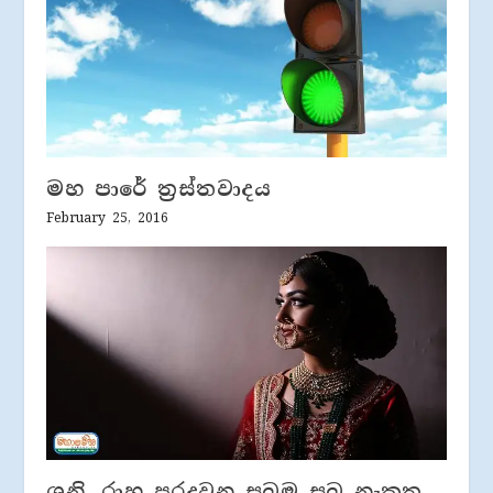
මහ පාරේ ත‍්‍රස්තවාදය
February 25, 2016
ශනි, රාහු පරදවන සුබම සුබ නැකත.