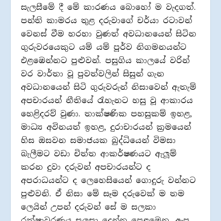
සැලසීමේ දී මේ කාරණය බොහෝ ම වැදගත්.
පන්ති කාමරය තුළ දරුවාගේ චර්යා රටාවන්
වෙනස් වීම හරහා වුණත් අවධානයෙන් සිටින
ගුරුවරයෙකුට යම් යම් පූර්ව නිගමනයන්ට
එළඹෙන්නට පුළුවන්. පසුගිය කාලයේ වරින්
වර වාර්තා වූ පුවත්වලින් සිසුන් ගැන
අවධානයෙන් සිටි ගුරුවරුන් නිසාවෙන් ඇතැම්
අපචාරයන් නීතියේ රැහැනට හසු වූ ආකාරය
හෙළිදරව් වුණා. තාක්ෂණික පහසුකම් ඉහළ,
මාධ්‍ය අවිනයත් ඉහළ, දුරාචාරයන් ක‍්‍රමයෙන්
හිස ඔසවන සමාජයක බුද්ධියෙන් විමසා
බැලීමට වඩා චිත්ත ආකර්ෂණයට ඇලූම්
කරන දුවා දරුවන් අපචාරයන්ට ද
අපරාධයන්ට ද ලෙහෙසියෙන් ගොදුරු වන්නට
පුළුවනි. ඒ නිසා මේ සෑම දරුවෙක් ම තම
ලෙයින් උපන් දරුවන් සේ ම සලකා
රක්ෂාවරණය සලසා දෙන්න පෙළඹෙන, ඇප