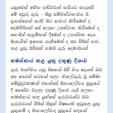
යනුවෙන් අතීත පඬිවරුන් කවියට නැගුවේ
මේ අපූරු ගුරු – සිසු සම්බන්ධතාවය යි.
හුනස්නෙන් නැඟී සිට ආචාර කිරීමෙන් ද
දෙමව්පියන් සේ සලකා උපස්ථාන කිරීමෙන් ද
හොඳින් ඇහුම්කන් දීමෙන් ද උගන්වන දෙය
මැනැවින් ඉගෙන ගැනීමෙන් ද අප විසින් ගරු
කළ යුතු පිරිසක් තමයි ගුරු දෙමාපියන්.
නමස්කාර කළ යුතු දකුණු දිශාව
ගුරු වෘත්තිය යනු පිනෙන් පිරී ගිය දෙයක් බව
අප පෙරත් සටහන් කළා. තිලෝගුරු වූ සම්මා
සම්බුදුරජාණන් වහන්සේ සිඟාලෝවාද සූත‍්‍රයේ
දී පෙන්වා වදාළා දකුණු දිශාව යැයි සලකා
නමස්කාර කළ යුත්තේ ගුරුවරුන්ට බව.
ගුරුවරයන් විසින් සිසුන් විෂයෙහි ඉටුකළ යුතු
යුතුකම් ද සිඟාලෝවාද සූත‍්‍රයේ සඳහන්