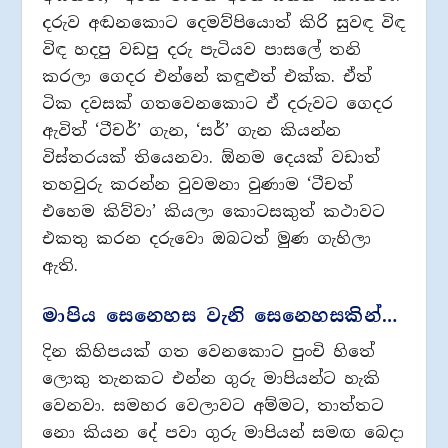
දරුව අඬනකොට දෙමව්පියොත් කිරි සුවඳ විඳ
විඳ හදපු වඩපු දරු පැටියව පාසලේ තනි
කරලා ගෙදර එන්නේ කඳුළුත් එක්ක. ඒත්
ටික දවසක් ගතවෙනකොට ඒ දරුවට ගෙදර
ඇවිත් ‘ටීචර්’ ගැන, ‘සර්’ ගැන කියන්න
විස්තරයක් තියෙනවා. ඕනම දෙයක් වඩාත්
තහවුරු කරන්න වුවමනා වුණාම ‘ටීචත්
එහෙම කිව්වා’ කියලා කොටසකුත් කථාවට
එකතු කරන දරුවො ඔබටත් මුණ ගැහිලා
ඇති.
මාපිය සෙනෙහස වැනි සෙනෙහසකින්…
දින කිහිපයක් ගත වෙනකොට පුංචි හිතේ
ලොකු තැනකට එන්න ගුරු මාපියන්ට හැකි
වෙනවා. සමහර වෙලාවට අම්මට, තාත්තට
නො කියන දේ පවා ගුරු මාපියන් සමඟ බෙදා