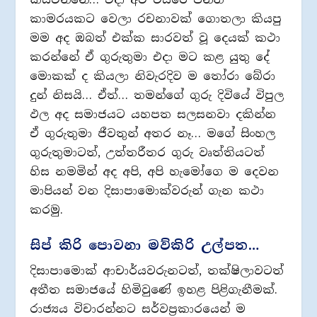
කාමරයකට වෙලා රචනාවක් ගොතලා කියපු
මම අද ඔබත් එක්ක සාරවත් වූ දෙයක් කථා
කරන්නේ ඒ ගුරුතුමා එදා මට කළ යුතු දේ
මොකක් ද කියලා නිවැරදිව ම තෝරා බේරා
දුන් නිසයි… ඒත්… තමන්ගේ ගුරු දිවියේ විපුල
ඵල අද සමාජයට යහපත සලසනවා දකින්න
ඒ ගුරුතුමා ජීවතුන් අතර නෑ… මගේ සිංහල
ගුරුතුමාටත්, උත්තරීතර ගුරු වෘත්තියටත්
හිස නමමින් අද අපි, අපි හැමෝගෙ ම දෙවන
මාපියන් වන දිසාපාමොක්වරුන් ගැන කථා
කරමු.
සිප් කිරි පොවනා මව්කිරි උල්පත…
දිසාපාමොක් ආචාර්යවරුනටත්, තක්ෂිලාවටත්
අතීත සමාජයේ හිමිවුණේ ඉහළ පිළිගැනීමක්.
රාජ්‍යය විචාරන්නට සර්වප‍්‍රකාරයෙන් ම