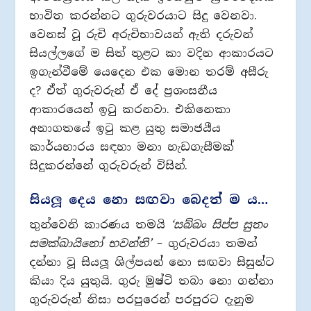
භාවිත කරන්නට ගුරුවරයාට සිදු වෙනවා.
වෙනස් වූ රුචි අරුචිභාවයන් ඇති දරුවන්
සියල්ලගේ ම සිත් තුළට කා වදින ආකාරයට
ඉගැන්වීමේ යෙදෙන එක මොන තරම් අසීරු
ද? ඒත් ගුරුවරුන් ඒ දේ ප‍්‍රශංසනීය
ආකාරයෙන් ඉටු කරනවා. එකිනෙකා
අනාගතයේ ඉටු කළ යුතු සමාජයීය
කාර්යභාරය සඳහා මනා හැඩගැසීමක්
සිදුකරන්නේ ගුරුවරුන් විසින්.
සියලූ දෙය නො සඟවා බෙදත් ම ය…
තුන්වෙනි කාරණය තමයි
‘සබ්බං සිප්ප සුතං
සමක්ඛායිනෝ භවන්ති’
– ගුරුවරයා තමන්
දන්නා වූ සියලූ ශිල්පයන් නො සඟවා සිසුන්ට
කියා දිය යුතුයි. ගුරු මුෂ්ටි තබා නො ගන්නා
ගුරුවරුන් නිසා පරපුරෙන් පරපුරට දැනුම