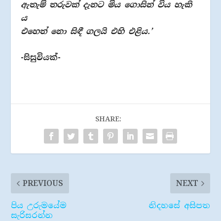
ඇතැම් තරුවක් දැනට මිය ගොසින් විය හැකි
ය
එහෙත් නො සිඳී ගලයි එහි එළිය.’
-සිසුවියක්-
SHARE:
PREVIOUS
NEXT
පිය උරුමයේම
නිදහසේ අසිපත
සැරිසරන්න