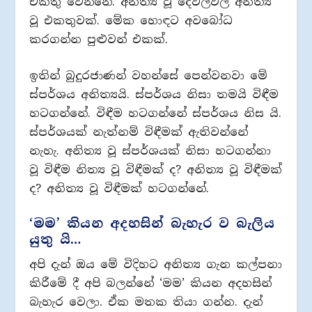
එකතු වෙන්නේ. අනිත්‍ය වූ දේවල්වල අනිත්‍ය
වූ එකතුවක්. මේක හොඳට අවබෝධ
කරගන්න පුළුවන් එකක්.
ඉතින් බුදුරජාණන් වහන්සේ පෙන්වනවා මේ
ස්පර්ශය අනිත්‍යයි. ස්පර්ශය නිසා තමයි විඳීම
හටගන්නේ. විඳීම හටගන්නේ ස්පර්ශය නිස යි.
ස්පර්ශයක් නැත්නම් විඳීමක් ඇතිවන්නේ
නැහැ. අනිත්‍ය වූ ස්පර්ශයක් නිසා හටගන්නා
වූ විඳීම නිත්‍ය වූ විඳීමක් ද? අනිත්‍ය වූ විඳීමක්
ද? අනිත්‍ය වූ විඳීමක් හටගන්නේ.
‘මම’ කියන අදහසින් බැහැර ව බැලිය
යුතු යි…
අපි දැන් ඔය මේ විදිහට අනිත්‍ය ගැන කල්පනා
කිරීමේ දී අපි බලන්නේ ‘මම’ කියන අදහසින්
බැහැර වෙලා. ඒක මතක තියා ගන්න. දැන්