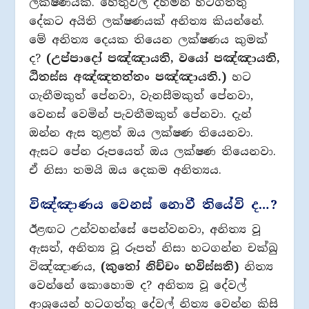
ලක්ෂණයක්. හේතුඵල දහමින් හටගත්තු
දේකට අයිති ලක්ෂණයක් අනිත්‍ය කියන්නේ.
මේ අනිත්‍ය දෙයක තියෙන ලක්ෂණය කුමක්
ද?
(උප්පාදෝ පඤ්ඤායති, වයෝ පඤ්ඤායති,
ඨිතස්ස අඤ්ඤතත්තං පඤ්ඤායති.)
හට
ගැනීමකුත් පේනවා, වැනසීමකුත් පේනවා,
වෙනස් වෙමින් පැවතීමකුත් පේනවා. දැන්
ඔන්න ඇස තුළත් ඔය ලක්ෂණ තියෙනවා.
ඇසට පේන රූපයෙත් ඔය ලක්ෂණ තියෙනවා.
ඒ නිසා තමයි ඔය දෙකම අනිත්‍යය.
විඤ්ඤාණය වෙනස් නොවී තියේවි ද…?
ඊළඟට උන්වහන්සේ පෙන්වනවා, අනිත්‍ය වූ
ඇසත්, අනිත්‍ය වූ රූපත් නිසා හටගන්න චක්ඛු
විඤ්ඤාණය,
(කුතෝ නිච්චං භවිස්සති)
නිත්‍ය
වෙන්නේ කොහොම ද? අනිත්‍ය වූ දේවල්
ආශ‍්‍රයෙන් හටගත්තු දේවල් නිත්‍ය වෙන්න කිසි