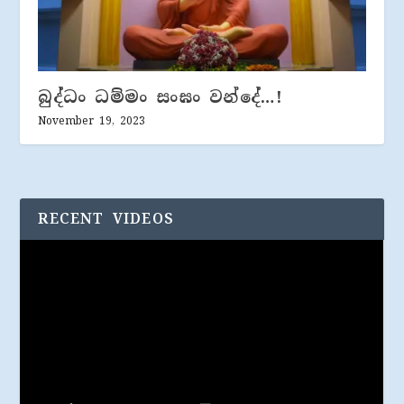
බුද්ධං ධම්මං සංඝං වන්දේ…!
November 19, 2023
RECENT VIDEOS