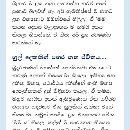
බැහැර ව දුක ගැන දැනගන්න තරම් අපේ
ප‍්‍රඥාව බලවත් නෑ. අපි හැමතිස්සේ ම හිතට
දුක එනකොට මමත්වයේ ගිලිලා, ඒ ‘මම’
කියන අදහස වැළඳගෙන ම තමයි දුකයි
කියලා හිතන්නේ. ඒ නිසා අපි දුක අවබෝධ
කරන්නේ නෑ.
හුල් දෙකකින් පහර කන ජීවිතය….
බුදුරජාණන් වහන්සේ පෙන්වනවා එතකොට
කරුණු දෙකක් තියෙනවා කියලා. අනිත්‍ය නො
දකින මනස, යථාර්ථය දකින්නේ නැති මනස
දෙපැත්තකින් දුක් විඳිනවා කියලා. ඒ තමයි,
ඔහුට කායික දුකක් ඇතිවුණොත් ඒක හරියට
එයාගෙ හදවතට ඒක හුලකින් ඇන්නා වගේ
කියනවා. නමුත් කායික දුක එනකොට මේක
‘මම ය’ කියලා කලින් ම භාරගෙන තියෙන