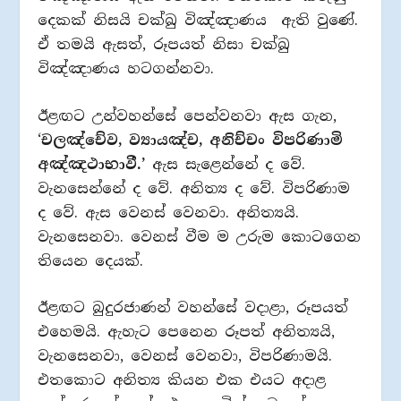
දෙකක් නිසයි චක්ඛු විඤ්ඤාණය ඇති වුණේ.
ඒ තමයි ඇසත්, රූපයත් නිසා චක්ඛු
විඤ්ඤාණය හටගන්නවා.
ඊළඟට උන්වහන්සේ පෙන්වනවා ඇස ගැන,
‘
චලඤ්චේව, ව්‍යායඤ්ච, අනිච්චං විපරිණාමි
අඤ්ඤථාභාවී.’
ඇස සැළෙන්නේ ද වේ.
වැනසෙන්නේ ද වේ. අනිත්‍ය ද වේ. විපරිණාම
ද වේ. ඇස වෙනස් වෙනවා. අනිත්‍යයි.
වැනසෙනවා. වෙනස් වීම ම උරුම කොටගෙන
තියෙන දෙයක්.
ඊළඟට බුදුරජාණන් වහන්සේ වදාළා, රූපයත්
එහෙමයි. ඇහැට පෙනෙන රූපත් අනිත්‍යයි,
වැනසෙනවා, වෙනස් වෙනවා, විපරිණාමයි.
එතකොට අනිත්‍ය කියන එක එයට අදාළ