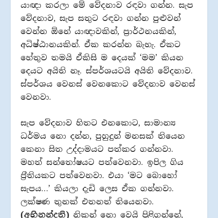
යාඥා කරලා මේ වේදනාව රඳවා ගන්න. සැප
වේදනාව, සැප සතුට රඳවා ගන්න පුළුවන්
වෙන්න ඕනේ යාඥාවකින්, ප‍්‍රාර්ථනයකින්,
අධිෂ්ඨානයකින්. ඒක කරන්න බැහැ. ඒකට
හේතුව තමයි ඒකිසි ම දෙයක් ‘මම’ කියන
දෙයට අයිති නෑ. ස්පර්ශයටයි අයිති වේදනාව.
ස්පර්ශය වෙනස් වෙනකොට වේදනාව වෙනස්
වෙනවා.
සැප වේදනාව හිතට එනකොට, සාමාන්‍ය
ධර්මය නො දන්න, පුහුදුන් මනසක් තියෙන
කෙනා සිත උද්දාමයට පත්කර ගන්නවා.
මහත් සන්තෝෂයට පත්වෙනවා. ඉපිල ගිය
ප‍්‍රීතියකට පත්වෙනවා. එයා ‘මට බොහෝ
සැපය…’ කියලා දැඩි ලෙස ඒක ගන්නවා.
ලක්ෂණ තුනක් එතනත් තියෙනවා.
(අභිනන්දති)
නිකන් නො වෙයි පිළිගන්නේ,