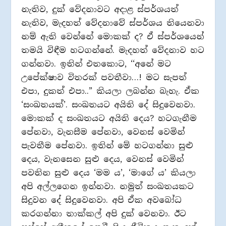
නැතිව, දුක් වේදනාවට අදාළ ස්පර්ශයත්
නැතිව, මැදහත් වේදනාවේ ස්පර්ශය තියෙනවා
නම් ඇති වෙන්නේ මොකක් ද? ඒ ස්පර්ශයෙන්
තමයි විඳීම හටගන්නේ. මැදහත් වේදනාව හට
ගන්නවා. ඉතින් එතකොට, ‘‘අනේ මට
උපේක්ෂාව විතරක් පවතීවා…! මට සැපත්
එපා, දුකත් එපා..” කියලා ලබන්න බැහැ. ඒක
‘සංඛතයක්’. සංඛතයට අයිති දේ සිදුවෙනවා.
මොකක් ද සංඛතයට අයිති දෙය? හටගැනීම
පේනවා, වැනසීම පේනවා, වෙනස් වෙමින්
පැවතීම පේනවා. ඉතින් මේ හටගන්නා සුළු
දෙය, වැනසෙන සුළු දෙය, වෙනස් වෙමින්
පවතින සුළු දෙය ‘මම ය’, ‘මාගේ ය’ කියලා
අපි අල්ලගෙන ඉන්නවා. නමුත් සංඛතයකට
සිදුවන දේ සිදුවෙනවා. අපි ඒක අවබෝධ
කරගන්නා තාක්කල් අපි දුක් වෙනවා. ඊට