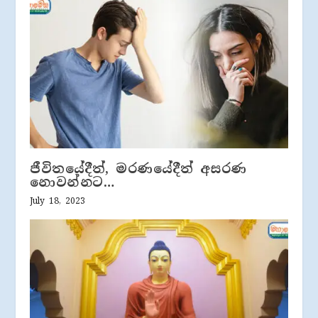
ජීවිතයේදීත්, මරණයේදීත් අසරණ
නොවන්නට…
July 18, 2023