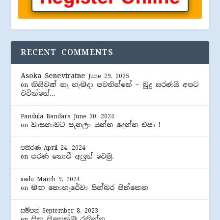
RECENT COMMENTS
Asoka Seneviratne
June 29, 2025
කිසිවක් නෑ හැමදා පවතින්නේ – බුදු සරණයි අපට
on
වටින්නේ…
Pandula Bandara
June 30, 2024
වාසනාවට පැනලා යන්න දෙන්න එපා !
on
පතිරණ
April 24, 2024
පරණ නොවී අලුත් වෙමු.
on
sadu
March 9, 2024
මඟ නොහැරේවා පින්බර පින්කෙත
on
සම්පත්
September 8, 2023
සිත සිතෙන්ම රකින්න.
on