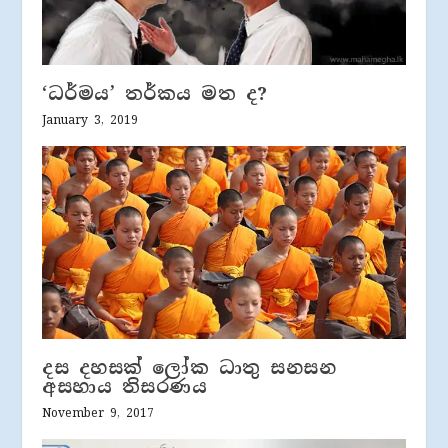
‘ධර්මය’ තර්කය මත ද?
January 3, 2019
දස දහසක් ලෝක ධාතු සනසන
අසහාය තිසරණය
November 9, 2017