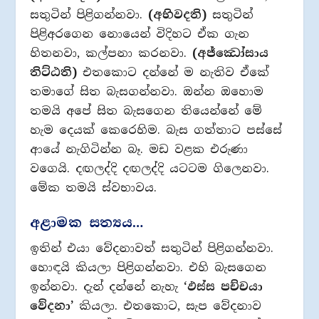
සතුටින් පිළිගන්නවා.
(අභිවදති)
සතුටින්
පිළිඅරගෙන නොයෙන් විදිහට ඒක ගැන
හිතනවා, කල්පනා කරනවා.
(අජ්ඣෝසාය
තිට්ඨති)
එතකොට දන්නේ ම නැතිව ඒකේ
තමාගේ සිත බැසගන්නවා. ඔන්න ඔහොම
තමයි අපේ සිත බැසගෙන තියෙන්නේ මේ
හැම දෙයක් කෙරෙහිම. බැස ගත්තාට පස්සේ
ආයේ නැගිටින්න බෑ. මඩ වළක එරුණා
වගෙයි. දඟලද්දි දඟලද්දි යටටම ගිලෙනවා.
මේක තමයි ස්වභාවය.
අළාමක සත්‍යය…
ඉතින් එයා වේදනාවත් සතුටින් පිළිගන්නවා.
හොඳයි කියලා පිළිගන්නවා. එහි බැසගෙන
ඉන්නවා. දැන් දන්නේ නැහැ
‘ඵස්ස පච්චයා
වේදනා’
කියලා. එතකොට, සැප වේදනාව