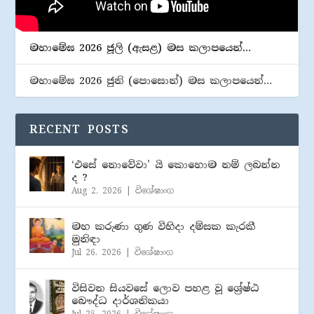
මහාමේඝ 2026 ජූලි (​ඇසළ) මස කලාපයෙන්…
මහාමේඝ 2026 ජුනි (​පොසොන්) මස කලාපයෙන්…
RECENT POSTS
‘එසේ නොවේවා’ යි කොහොම නම් ලබන්න
ද ?
Aug 2, 2026
|
විශේෂාංග
මහ කරුණා ගුණ විහිදා දම්සක කැරකී
මුනිඳා
Jul 26, 2026
|
විශේෂාංග
විසිවන සියවසේ ලොව පහළ වූ ශ්‍රේෂ්ඨ
බෞද්ධ දාර්ශනිකයා
Jul 25, 2026
|
විශේෂාංග