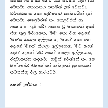
පස්සේ අතීතයේ ගෙවී ගිය ජීවිතය ගැන දුක්
වෙනවා. අනාගතය පතමින් දුක් වෙනවා.
වර්තමානය නො සෑහීමකට පත්වෙමින් දුක්
වෙනවා. කෙළවරක් නෑ. කෙළවරක් නෑ
අසහනය. ඇයි මේ? අසත්‍ය වූ මායාවක් අපේ
සිත තුළ මවාගෙන, ‘මම’ නො වන දෙයක්
‘මම’ය කියලා අල්ලගෙන, ‘මගේ’ නො වන
දෙයක් ‘මගේ’ කියලා අල්ලගෙන, ‘මට අයත්
නැති’ දෙයක් ‘මට අයත්’ කියලා අල්ලගෙන,
රඳවාගන්න හදනවා. නමුත් වෙන්නේ නෑ. මේ
ඔක්කෝම තියෙන්නේ හේතුවක් ප‍්‍රත්‍යයෙන්
හටගත්තු ඵල හැටියටයි.
නමෝ බුද්ධාය !