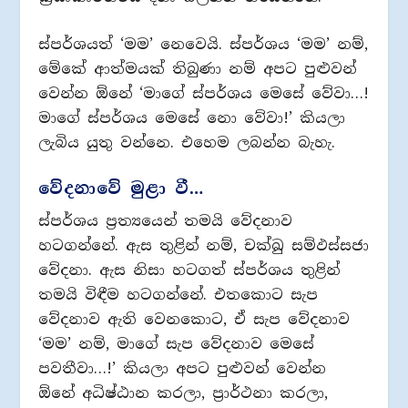
ස්පර්ශයත් ‘මම’ නෙවෙයි. ස්පර්ශය ‘මම’ නම්,
මේකේ ආත්මයක් තිබුණා නම් අපට පුළුවන්
වෙන්න ඕනේ ‘මාගේ ස්පර්ශය මෙසේ වේවා…!
මාගේ ස්පර්ශය මෙසේ නො වේවා!’ කියලා
ලැබිය යුතු වන්නෙ. එහෙම ලබන්න බැහැ.
වේදනාවේ මුළා වී…
ස්පර්ශය ප‍්‍රත්‍යයෙන් තමයි වේදනාව
හටගන්නේ. ඇස තුළින් නම්, චක්ඛු සම්ඵස්සජා
වේදනා. ඇස නිසා හටගත් ස්පර්ශය තුළින්
තමයි විඳීම හටගන්නේ. එතකොට සැප
වේදනාව ඇති වෙනකොට, ඒ සැප වේදනාව
‘මම’ නම්, මාගේ සැප වේදනාව මෙසේ
පවතීවා…!’ කියලා අපට පුළුවන් වෙන්න
ඕනේ අධිෂ්ඨාන කරලා, ප‍්‍රාර්ථනා කරලා,