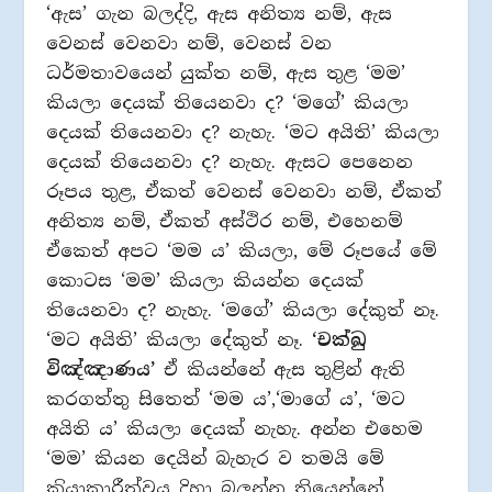
‘ඇස’ ගැන බලද්දි, ඇස අනිත්‍ය නම්, ඇස
වෙනස් වෙනවා නම්, වෙනස් වන
ධර්මතාවයෙන් යුක්ත නම්, ඇස තුළ ‘මම’
කියලා දෙයක් තියෙනවා ද? ‘මගේ’ කියලා
දෙයක් තියෙනවා ද? නැහැ. ‘මට අයිති’ කියලා
දෙයක් තියෙනවා ද? නැහැ. ඇසට පෙනෙන
රූපය තුළ, ඒකත් වෙනස් වෙනවා නම්, ඒකත්
අනිත්‍ය නම්, ඒකත් අස්ථිර නම්, එහෙනම්
ඒකෙත් අපට ‘මම ය’ කියලා, මේ රූපයේ මේ
කොටස ‘මම’ කියලා කියන්න දෙයක්
තියෙනවා ද? නැහැ. ‘මගේ’ කියලා දේකුත් නෑ.
‘මට අයිති’ කියලා දේකුත් නෑ.
‘චක්ඛු
විඤ්ඤාණය’
ඒ කියන්නේ ඇස තුළින් ඇති
කරගත්තු සිතෙත් ‘මම ය’,‘මාගේ ය’, ‘මට
අයිති ය’ කියලා දෙයක් නැහැ. අන්න එහෙම
‘මම’ කියන දෙයින් බැහැර ව තමයි මේ
ක‍්‍රියාකාරීත්වය දිහා බලන්න තියෙන්නේ.