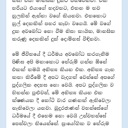
නිසා එයා මානසික දුකට පත්වෙනවා. ඒක
හරියට එයාගේ හදවතට, එතන ම තව
හුලකින් ඇන්නා වගේ කියනවා. එතකොට
හුල් දෙකකින් පහර කෑවා වගෙයි. මේ වගේ
දුක අවබෝධ නො වීම නිසා කායික, මානසික
කරුණු දෙකකින් දුක් දොම්නස් විඳිනවා.
මේ ජීවිතයේ දී ධර්මය අවබෝධ කරගැනීම
පිණිස අපි මනාකොට තේරුම් ගන්න ඕනේ
එකක් තමයි අනිත්‍ය කියන එක. අනිත්‍ය ගැන
කතා කිරීමේ දී අපට වැදගත් වෙන්නේ අපගේ
පුද්ගලික අදහස නො වෙයි. අපට පුද්ගලික ව
හිතන්න පුළුවන්, මේ අනිත්‍ය කියන එක
ක්ෂණයක දී කෝටි වාර ගණනක් ඇතිවෙලා
නැතිවෙලා යනවා. බුදුරජාණන් වහන්සේගේ
ධර්මයේ දී එහෙම නො වෙයි උන්වහන්සේ
පෙන්වලා තියෙන්නේ. ප‍්‍රායෝගික ව තේරුම