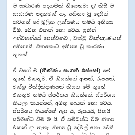
ම සාධාරණ පදනමක් තියෙනවා ද? කිසි ම
සාධාරණ පදනමක් නෑ. අනිත්‍ය වූ දෙයින්
හටගත් දේ මූලික ලක්ෂණය තමයි අනිත්‍ය
වීම. වෙන එකක් නො වෙයි. ඉතින්
උන්වහන්සේ පෙන්වනවා, චක්ඛු විඤ්ඤාණයත්
අනිත්‍යයි. එතකොට අනිත්‍ය වූ කාරණා
තුනක්.
ඒ වගේ ම
(තිණ්ණං සංගති ඵස්සෝ)
මේ
තුනේ එකතුව, ඒ කියන්නේ ඇසත්, රූපයත්,
චක්ඛු වික්‍ද්ක්‍දාණයත් කියන මේ තුනේ
එකතුව තමයි ස්පර්ශය කියන්නේ. ස්පර්ශය
කියලා කියන්නේ, අමුතු දෙයක් නො වෙයි.
ස්පර්ශය කියන්නේ ඇස යි, රූපයයි, සිතයි
සම්බන්ධ වීම ම යි. ඒ සම්බන්ධ වීම නිත්‍ය
එකක් ද? නැහැ. නිත්‍ය වූ දේවල් නො වෙයි