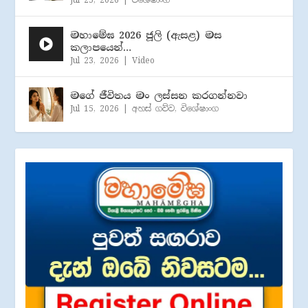
මහාමේඝ 2026 ජූලි (​ඇසළ) මස
කලාපයෙන්…
Jul 23, 2026
|
Video
මගේ ජීවිතය මං ලස්සන කරගන්නවා
Jul 15, 2026
|
අහස් ගව්ව
,
විශේෂාංග