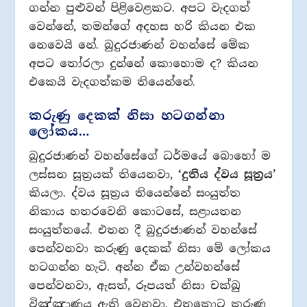
ගන්න පුළුවන් පිළිවෙළකට. අපට වැදගත්
වෙන්නේ, තමන්ගේ අදහස හරි කියන එක
නෙවෙයි නේ. බුදුරජාණන් වහන්සේ මේක
අපට තෝරලා දුන්නේ කොහොම ද? කියන
එකෙයි වැදගත්කම තියෙන්නේ.
කරුණු දෙකක් නිසා හටගන්නා
ලෝකය…
බුදුරජාණන් වහන්සේගේ ධර්මයේ බොහෝ ම
ලස්සන සූත‍්‍රයක් තියෙනවා,
‘දුතිය ද්වය සූත‍්‍රය’
කියලා. ද්වය සූත‍්‍රය තියෙන්නේ සංයුත්ත
නිකාය හතරවෙනි කොටසේ, සළායතන
සංයුත්තයේ. එතන දී බුදුරජාණන් වහන්සේ
පෙන්වනවා කරුණු දෙකක් නිසා මේ ලෝකය
හටගන්න හැටි. අන්න ඒක උන්වහන්සේ
පෙන්වනවා, ඇසත්, රූපයත් නිසා චක්ඛු
විඤ්ඤාණය ඇති වෙනවා. එතකොට කරුණු