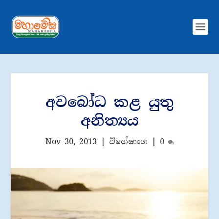
අවබෝධ කළ යුතු
අනිත්‍යය
Nov 30, 2013
|
විශේෂාංග
|
0