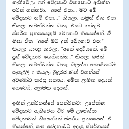
නැතිවෙලා දුක් වේදනාව එනකොට අඬන්න
පටන් ගන්නවා. ‘‘අනේ එපා… මට මේ
වේදනාව නම් එපා…” කියලා. නමුත් ඒක එපා
කියලා නවත්වන්න බැහැ. එයට හේතුව
ස්පර්ශ ප‍්‍රත්‍යයෙනුයි වේදනාව තියෙන්නේ. ඒ
නිසා ඒක ‘‘අනේ මට දුක් වේදනාව එපා”
කියලා යාඥා කරලා, ”අනේ දෙවියනේ, මේ
දුක් වේදනාව ගෙනියන්න..” කියලා බජන්
කියලා නවත්වන්න බැහැ. බලන්න කොයිතරම්
පැහැදිලි ද කියලා බුදුරජාණන් වහන්සේ
අවබෝධ කරපු සත්‍යය. මේක ළාමක දෙයක්
නෙවෙයි, අළාමක දෙයක්.
ඉතින් උන්වහන්සේ පෙන්වනවා. උපේක්ෂා
වේදනාව ඇතිවෙන විට මේ උපේක්ෂා
වේදනාවත් තියෙන්නේ ස්පර්ශ ප‍්‍රත්‍යයෙන්. ඒ
කියන්නේ, සැප වේදනාවට අදාළ ස්පර්ශයත්