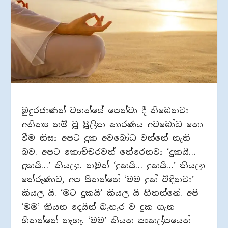
බුදුරජාණන් වහන්සේ පෙන්වා දී තිබෙනවා
අනිත්‍ය නම් වූ මූලික කාරණය අවබෝධ නො
වීම නිසා අපට දුක අවබෝධ වන්නේ නැති
බව. අපට කොච්චරවත් තේරෙනවා ‘දුකයි…
දුකයි…’ කියලා. නමුත් ‘දුකයි… දුකයි…’ කියලා
තේරුණාට, අප සිතන්නේ ‘මම දුක් විඳිනවා’
කියල යි. ‘මට දුකයි’ කියල යි හිතන්නේ. අපි
‘මම’ කියන දෙයින් බැහැර ව දුක ගැන
හිතන්නේ නැහැ. ‘මම’ කියන සංකල්පයෙන්