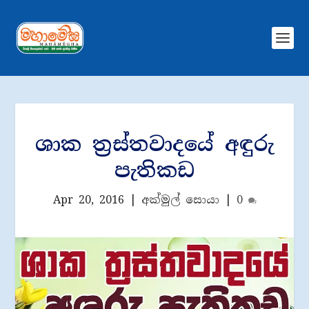
ශාක ත්‍රස්තවාදයේ අඳුරු
පැතිකඩ
Apr 20, 2016
|
අක්මුල් සොයා
|
0