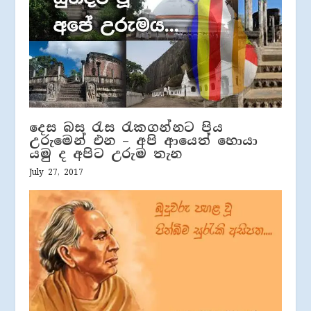
දෙස බස රැස රැකගන්නට පිය
උරුමෙන් එන – අපි ආයෙත් හොයා
යමු ද අපිට උරුම තැන
July 27, 2017