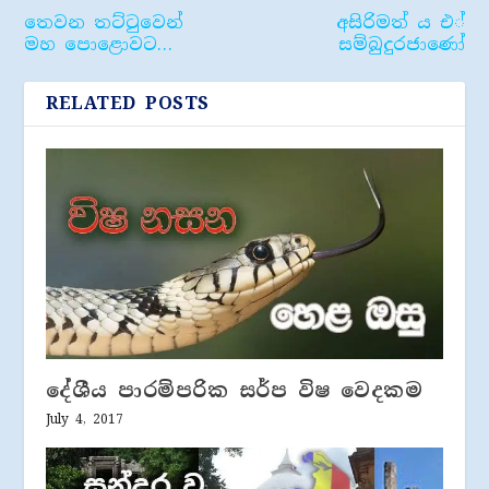
තෙවන තට්ටුවෙන්
අසිරිමත් ය එ්
මහ පොළොවට…
සම්බුදුරජාණෝ
RELATED POSTS
දේශීය පාරම්පරික සර්ප විෂ වෙදකම
July 4, 2017