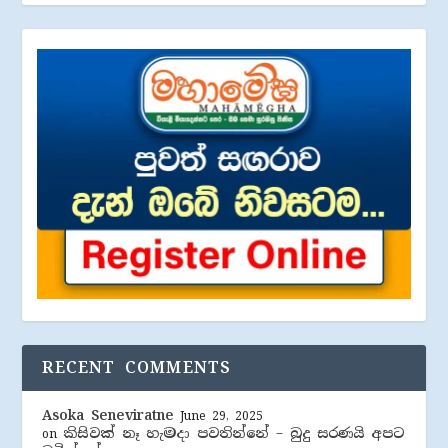
RECENT COMMENTS
Asoka Seneviratne
June 29, 2025
කිසිවක් නෑ හැමදා පවතින්නේ – බුදු සරණයි අපට
on