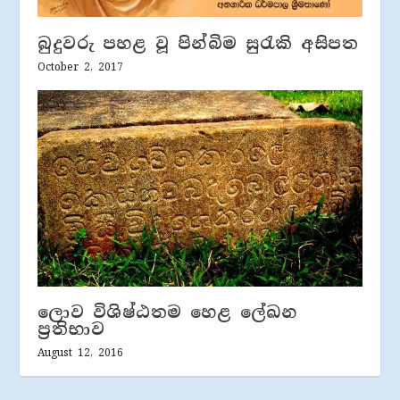
බුදුවරු පහළ වූ පින්බිම සුරැකි අසිපත
October 2, 2017
ලොව විශිෂ්ඨතම හෙළ ලේඛන
ප‍්‍රතිභාව
August 12, 2016