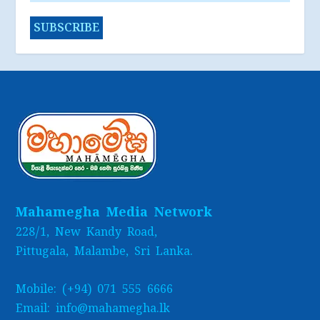
Mahamegha Media Network
228/1, New Kandy Road,
Pittugala, Malambe, Sri Lanka.
Mobile: (+94) 071 555 6666
Email: info@mahamegha.lk