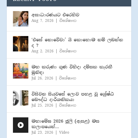
අසාධාරණයට එරෙහිව
Aug 7, 2026
|
විශේෂාංග
‘එසේ නොවේවා’ යි කොහොම නම් ලබන්න
ද ?
Aug 2, 2026
|
විශේෂාංග
මහ කරුණා ගුණ විහිදා දම්සක කැරකී
මුනිඳා
Jul 26, 2026
|
විශේෂාංග
විසිවන සියවසේ ලොව පහළ වූ ශ්‍රේෂ්ඨ
බෞද්ධ දාර්ශනිකයා
Jul 25, 2026
|
විශේෂාංග
මහාමේඝ 2026 ජූලි (​ඇසළ) මස
කලාපයෙන්…
Jul 23, 2026
|
Video