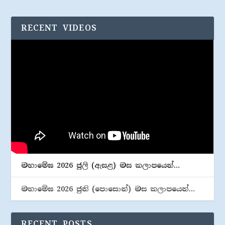
RECENT VIDEOS
මහාමේඝ 2026 ජූලි (​ඇසළ) මස කලාපයෙන්…
මහාමේඝ 2026 ජුනි (​පොසොන්) මස කලාපයෙන්…
RECENT POSTS