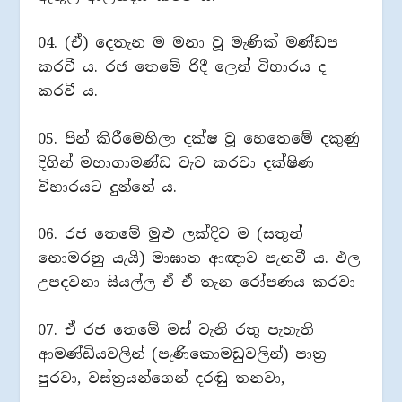
04. (ඒ) දෙතැන ම මනා වූ මැණික් මණ්ඩප
කරවී ය. රජ තෙමේ රිදී ලෙන් විහාරය ද
කරවී ය.
05. පින් කිරීමෙහිලා දක්ෂ වූ හෙතෙමේ දකුණු
දිගින් මහාගාමණ්ඩ වැව කරවා දක්ෂිණ
විහාරයට දුන්නේ ය.
06. රජ තෙමේ මුළු ලක්දිව ම (සතුන්
නොමරනු යැයි) මාඝාත ආඥාව පැනවී ය. ඵල
උපදවනා සියල්ල ඒ ඒ තැන රෝපණය කරවා
07. ඒ රජ තෙමේ මස් වැනි රතු පැහැති
ආමණ්ඩියවලින් (පැණිකොමඩුවලින්) පාත්‍ර
පුරවා, වස්ත්‍රයන්ගෙන් දරඬු තනවා,