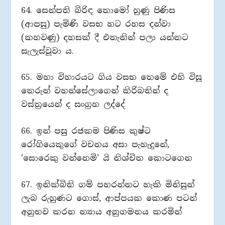
64. සෙන්පති බිරිඳ තොමෝ හුණු පිණිස
(ආපසු) පැමිණි වසභ හට රහස දන්වා
(කහවණු) දහසක් දී එතැනින් පලා යන්නට
සැලැස්වූවා ය.
65. මහා විහාරයට ගිය වසභ තෙමේ එහි විසූ
තෙරුන් වහන්සේලාගෙන් කිරිබතින් ද
වස්ත්‍රයෙන් ද සංග්‍රහ ලද්දේ
66. ඉන් පසු රජකම පිණිස කුෂ්ට
රෝගියෙකුගේ වචනය අසා පැහැදුනේ,
‘සොරෙකු වන්නෙමි’ යි නිශ්චිත කොටගෙන
67. ඉනික්බිති ගම් පහරන්නට හැකි මිනිසුන්
ලැබ රුහුණට ගොස්, ආප්පයක කොණ පටන්
අනුභව කරන න්‍යාය අනුගමනය කරමින්