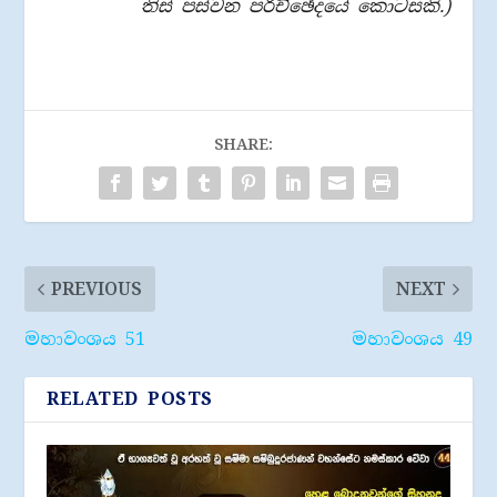
තිස් පස්වන පරිච්ඡේදයේ කොටසකි.)
SHARE:
PREVIOUS
NEXT
මහාවංශය 51
මහාවංශය 49
RELATED POSTS