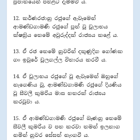
ප්‍රපාතයෙන් පහළට දැම්මවී ය.
12. කර්ණරජානු රජුගේ ඇවෑමෙන්
ආමණ්ඩගාමණී රජුගේ පුත් වූ චූලාභය
ක්ෂත්‍රිය තෙමේ අවුරුද්දක් රාජ්‍යය කළේ ය.
13. ඒ රජ තෙමේ නුවරින් දකුණුදිග ගෝණක
ගං ඉවුරේ චූලගල්ල විහාරය කරවී ය.
14. ඒ චූලාභය රජුගේ වූ ඇවෑමෙන් ඔහුගේ
නැගෙණිය වූ, ආමණ්ඩගාමණී රජුගේ දියණිය
වූ සීවලී කුමරිය මාස හතරක් රාජ්‍යය
කරවූවා ය.
15. ඒ ආමණ්ඩගාමණී රජුගේ බෑණනු තෙමේ
සීවලී කුමරිය ව පහ කරවා තමන් ඉලනාග
නමින් නුවර සේසත් නැංගවී ය.