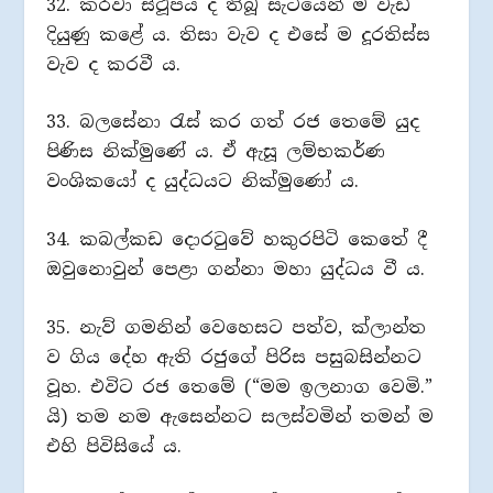
32. කරවා ස්ථූපය ද තිබූ සැටියෙන් ම වැඩි
දියුණු කළේ ය. තිසා වැව ද එසේ ම දූරතිස්ස
වැව ද කරවී ය.
33. බලසේනා රැස් කර ගත් රජ තෙමේ යුද
පිණිස නික්මුණේ ය. ඒ ඇසූ ලම්භකර්ණ
වංශිකයෝ ද යුද්ධයට නික්මුණෝ ය.
34. කබල්කඩ දොරටුවේ හකුරපිටි කෙතේ දී
ඔවුනොවුන් පෙළා ගන්නා මහා යුද්ධය වී ය.
35. නැව් ගමනින් වෙහෙසට පත්ව, ක්ලාන්ත
ව ගිය දේහ ඇති රජුගේ පිරිස පසුබසින්නට
වූහ. එවිට රජ තෙමේ (“මම ඉලනාග වෙමි.”
යි) තම නම ඇසෙන්නට සලස්වමින් තමන් ම
එහි පිවිසියේ ය.