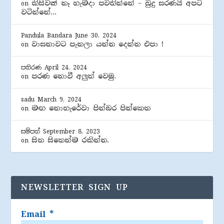
කිසිවක් නෑ හැමදා පවතින්නේ – බුදු සරණයි අපට
on
වටින්නේ…
Pandula Bandara
June 30, 2024
වාසනාවට පැනලා යන්න දෙන්න එපා !
on
පතිරණ
April 24, 2024
පරණ නොවී අලුත් වෙමු.
on
sadu
March 9, 2024
මඟ නොහැරේවා පින්බර පින්කෙත
on
සම්පත්
September 8, 2023
සිත සිතෙන්ම රකින්න.
on
NEWSLETTER SIGN UP
Email
*