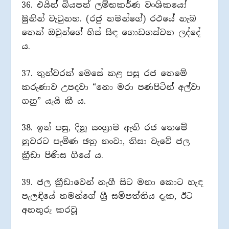
36. එයින් බියපත් ලම්භකර්ණ වංශිකයෝ
මුනින් වැටුනහ. (රජු තමන්ගේ) රථයේ නැබ
තෙක් ඔවුන්ගේ හිස් සිඳ ගොඩගස්වන ලද්දේ
ය.
37. තුන්වරක් මෙසේ කළ පසු රජ තෙමේ
කරුණාව උපදවා “නො මරා පණපිටින් අල්වා
ගනු” යැයි කී ය.
38. ඉන් පසු, දිනූ සංග්‍රාම ඇති රජ තෙමේ
නුවරට පැමිණ ඡත්‍ර නංවා, තිසා වැවේ ජල
ක්‍රීඩා පිණිස ගියේ ය.
39. ජල ක්‍රීඩාවෙන් නැගී සිට මනා කොට හැඳ
පැලඳියේ තමන්ගේ ශ්‍රී සම්පත්තිය දැක, ඊට
අනතුරු කරවූ