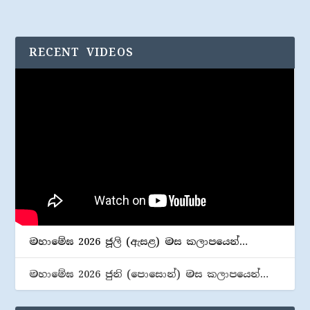
RECENT VIDEOS
මහාමේඝ 2026 ජූලි (​ඇසළ) මස කලාපයෙන්…
මහාමේඝ 2026 ජුනි (​පොසොන්) මස කලාපයෙන්…