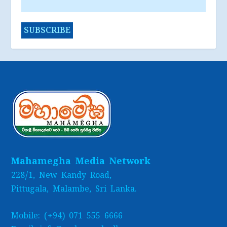
Mahamegha Media Network
228/1, New Kandy Road,
Pittugala, Malambe, Sri Lanka.
Mobile: (+94) 071 555 6666