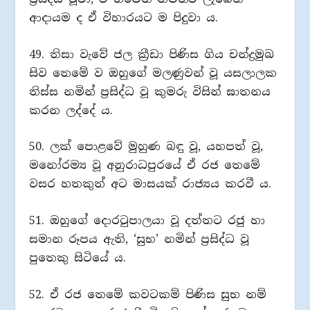
ආදායම ද ඒ විහාරයට ම පිදුවා ය.
49. තිසා වැවේ ජල ක්‍රීඩා පිණිස ගිය චන්ද්‍රමුඛ
සිව තෙමේ ව ඔහුගේ මලණුවන් වූ යසලාලක
තිස්ස නමින් ප්‍රසිද්ධ වූ කුමරු විසින් ඝාතනය
කරන ලද්දේ ය.
50. ලක් පොළවේ මුහුණ බඳු වූ, යහපත් වූ,
මනෝරම්‍ය වූ අනුරාධපුරයේ ඒ රජ තෙමේ
වසර හතකුත් අට මාසයක් රාජ්‍යය කරවී ය.
51. ඔහුගේ දොරටුපාලයා වූ දත්තට රජු හා
සමාන රූපය ඇති, ‘සුභ’ නමින් ප්‍රසිද්ධ වූ
පුතෙකු සිටියේ ය.
52. ඒ රජ තෙමේ කවටකම් පිණිස සුභ නම්