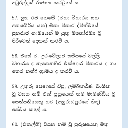
අවුරුද්දක් රාජ්‍යය කරවූයේ ය.
57. සුභ රජ තෙමේ (මහා විහාරය සහ
අභයගිරිය යන) මහා විහාර ද්විත්වයේ
සුභරාජ නාමයෙන් ම යුතු මනෝරම්‍ය වූ
පිරිවෙන් දෙකක් කරවී ය.
58. එසේ ම, උරුවේලාව සමීපයේ වල්ලි
විහාරය ද නැගෙනහිර එක්දොර විහාරය ද ගං
තෙර නන්දි ග්‍රාමය ද කරවී ය.
59. උතුරු පෙදෙසේ විසූ, ලම්බකර්ණ වංශික
වූ වසභ නම් එක් පුත්‍රයෙක් තම මාමණ්ඩිය වූ
සෙන්පතියෙකු හට (අනුරාධපුරයේ හිඳ)
සේවය කළේ ය.
60. (එකල්හී) වසභ නම් වූ පුරුෂයෙකු මතු