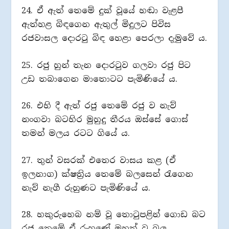
24. ඒ ඇත් තෙමේ දුක් වූයේ හඬා වැළපී
ඇත්හළ බිඳගෙන ඇතුල් මිදුලට පිවිස
රජවාසල දොරටු බිඳ හෙළා පෙරලා දැමුවේ ය.
25. රජු හුන් තැන දොරටුව ගලවා රජු පිට
උඩ තබාගෙන මාතොටට පැමිණියේ ය.
26. එහි දී ඇත් රජු තෙමේ රජු ව නැව්
නංගවා බටහිර මුහුදු තීරය ඔස්සේ ගොස්
තමන් මලය රටට ගියේ ය.
27. තුන් වසරක් එතෙර වාසය කළ (ඒ
ඉලනාග) ක්ෂත්‍රිය තෙමේ බලසෙන් රැගෙන
නැව් නැගී රුහුණට පැමිණියේ ය.
28. හකුරුහෙබ නම් වූ තොටුපළින් ගොඩ බට
රජ තෙමේ ඒ රුහුණේ මහත් වූ බල