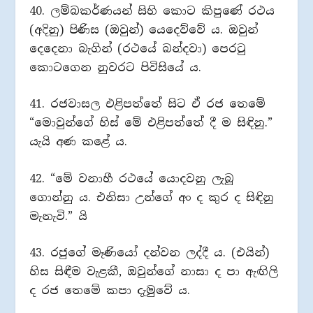
40. ලම්බකර්ණයන් සිහි කොට කිපුණේ රථය
(අදිනු) පිණිස (ඔවුන්) යෙදෙව්වේ ය. ඔවුන්
දෙදෙනා බැගින් (රථයේ බන්දවා) පෙරටු
කොටගෙන නුවරට පිවිසියේ ය.
41. රජවාසල එළිපත්තේ සිට ඒ රජ තෙමේ
“මොවුන්ගේ හිස් මේ එළිපත්තේ දී ම සිඳිනු.”
යැයි අණ කළේ ය.
42. “මේ වනාහී රථයේ යොදවනු ලැබූ
ගොන්නු ය. එනිසා උන්ගේ අං ද කුර ද සිඳිනු
මැනැවි.” යි
43. රජුගේ මෑණියෝ දන්වන ලද්දී ය. (එයින්)
හිස සිඳීම වැළකී, ඔවුන්ගේ නාසා ද පා ඇඟිලි
ද රජ තෙමේ කපා දැමුවේ ය.