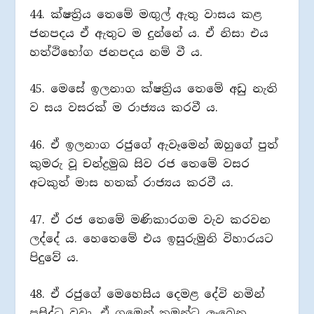
44. ක්ෂත්‍රිය තෙමේ මඟුල් ඇතු වාසය කළ
ජනපදය ඒ ඇතුට ම දුන්නේ ය. ඒ නිසා එය
හත්ථිභෝග ජනපදය නම් වී ය.
45. මෙසේ ඉලනාග ක්ෂත්‍රිය තෙමේ අඩු නැති
ව සය වසරක් ම රාජ්‍යය කරවී ය.
46. ඒ ඉලනාග රජුගේ ඇවෑමෙන් ඔහුගේ පුත්
කුමරු වූ චන්ද්‍රමුඛ සිව රජ තෙමේ වසර
අටකුත් මාස හතක් රාජ්‍යය කරවී ය.
47. ඒ රජ තෙමේ මණිකාරගම වැව කරවන
ලද්දේ ය. හෙතෙමේ එය ඉසුරුමුනි විහාරයට
පිදුවේ ය.
48. ඒ රජුගේ මෙහෙසිය දෙමළ දේවි නමින්
ප්‍රසිද්ධ වූවා, ඒ ගමෙන් තමන්ට ලැබෙන