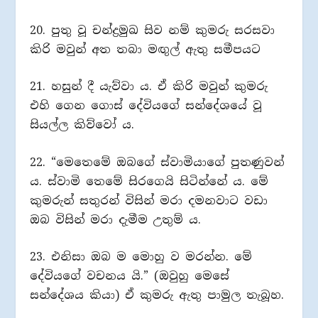
20. පුතු වූ චන්ද්‍රමුඛ සිව නම් කුමරු සරසවා
කිරි මවුන් අත තබා මඟුල් ඇතු සමීපයට
21. හසුන් දී යැව්වා ය. ඒ කිරි මවුන් කුමරු
එහි ගෙන ගොස් දේවියගේ සන්දේශයේ වූ
සියල්ල කිව්වෝ ය.
22. “මෙතෙමේ ඔබගේ ස්වාමියාගේ පුතණුවන්
ය. ස්වාමි තෙමේ සිරගෙයි සිටින්නේ ය. මේ
කුමරුන් සතුරන් විසින් මරා දමනවාට වඩා
ඔබ විසින් මරා දැමීම උතුම් ය.
23. එනිසා ඔබ ම මොහු ව මරන්න. මේ
දේවියගේ වචනය යි.” (ඔවුහු මෙසේ
සන්දේශය කියා) ඒ කුමරු ඇතු පාමුල තැබූහ.