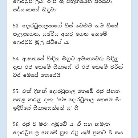
දොරටුපාලයා රාජ ශ්‍රී විභූතියෙන් සරසවා
පර්යංකයේ හිඳුවා
53. දොරටුපාලයාගේ හිස් වෙළුම තම හිසේ
පැලඳගෙන, යෂ්ටිය අතට ගෙන තෙමේ
දොරටුව මුල සිටියේ ය.
54. ආසනයේ හිඳින ඔහුට අමාත්‍යවරු වඳිනු
දැක රජ තෙමේ සිනාසේ. ඒ රජ තෙමේ වරින්
වර මෙසේ කෙරෙයි.
55. එක් දිනක් දොරටුපාල තෙමේ රජු සිනහ
පහළ කරනු දැක, ‘මේ දොරටුපාල තෙමේ මා
ඉදිරියේ සිනාසෙන්නේ ය’ යි
56. රජු ව මරා දැමුවේ ය. ඒ සුභ නමැති
දොරටුපාල තෙමේ සුභ රජු යැයි ප්‍රකට ව සය