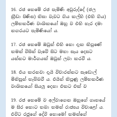
16. රජ තෙමේ රජ පැමිණි අවුරුද්දේ (ජල
ක්‍රීඩා පිණිස) තිසා වැවට ගිය කල්හි (එහි ගිය)
ලම්භකර්ණ වංශිකයෝ ඔහු ව එහි හැර දමා
නගරයට පැමිණියෝ ය.
17. රජ තෙමේ ඔවුන් එහි නො දැක කිපුණේ
තමන් විසින් වැවේ සිට මහා සෑය දෙසට
යන්නට මාර්ගයක් ඔවුන් ලවා කරවී ය.
18. එය කරනවා දැයි විචාරන්නට සැඩොල්
මිනිසුන් තැබ්බවී ය. එයින් කිපුණු ලම්භකර්ණ
වංශිකයෝ සියලු දෙනා එකට එක් ව
19. රජ තෙමේ ව අල්වාගෙන ඔහුගේ ගෘහයේ
ම සිර කොට තබා තමන් රාජ්‍යය විචාළෝ ය.
එවිට රජුගේ දේවි තොමෝ තමන්ගේ