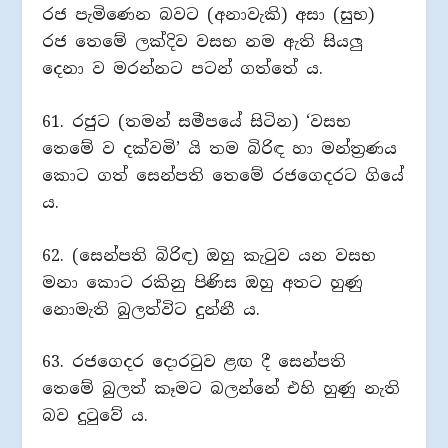
රජ පැමිණෙන බවට (අනාවැකි) අසා (සුභ)
රජ තෙමේ ලක්දිව වසභ නම ඇති සියලු
දෙනා ව මරන්නට පටන් ගත්තේ ය.
61. රජුට (තමන් සමීපයේ සිටින) ‘වසභ
තෙමේ ව දක්වමි’ යි තම බිරිඳ හා මන්ත්‍රණය
කොට ගත් සෙන්පති තෙමේ රජගෙදරට ගියේ
ය.
62. (සෙන්පති බිරිඳ) ඔහු කැටුව යන වසභ
මනා කොට රකිනු පිණිස ඔහු අතට හුණු
නොමැති බුලත්විට දුන්නී ය.
63. රජගෙදර දොරටුව ළඟ දී සෙන්පති
තෙමේ බුලත් කෑමට බලන්නේ එහි හුණු නැති
බව දුටුවේ ය.