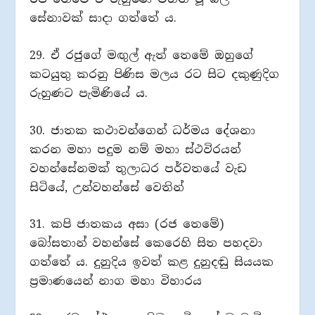
සේනාවක් සාදා ගත්තේ ය.
29. ඒ රජුගේ මඟුල් ඇත් තෙමේ ඔහුගේ
කටයුතු කරනු පිණිස මලය රට සිට දකුණුදිග
රුහුණට පැමිණියේ ය.
30. ජාතක කථාවන්ගෙන් ධර්මය දේශනා
කරන මහා පදුම නම් මහා ස්ථවිරයන්
වහන්සේනමක් තුලාධර පර්වතයේ වැඩ
සිටියේ, උන්වහන්සේ වෙතින්
31. කපි ජාතකය අසා (රජ තෙමේ)
බෝසතාන් වහන්සේ කෙරෙහි සිත පහදවා
ගත්තේ ය. දුනුදිය ඉවත් කළ දුනුදඬු සියයක
ප්‍රමාණයෙන් නාග මහා විහාරය