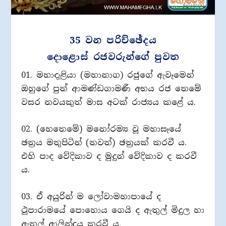
35 වන පරිච්ඡේදය
දොළොස් රජවරුන්ගේ පුවත
01. මහාදැළියා (මහානාග) රජුගේ ඇවෑමෙන්
ඔහුගේ පුත් ආමණ්ඩගාමණී අභය රජ තෙමේ
වසර නවයකුත් මාස අටක් රාජ්‍යය කළේ ය.
02. (හෙතෙමේ) මනෝරම්‍ය වූ මහාසෑයේ
ඡත්‍රය මතුපිටින් (තවත්) ඡත්‍රයක් කරවී ය.
එහි පාද වේදිකාව ද මුදුන් වේදිකාව ද කරවී
ය.
03. ඒ අයුරින් ම ලෝවාමහාපායේ ද
ථූපාරාමයේ පොහොය ගෙයි ද ඇතුල් මිදුල හා
ඇතුල් ආලින්දය කරවී ය.