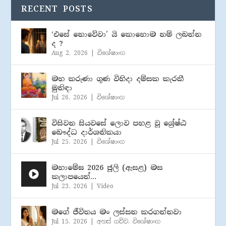
RECENT POSTS
‘එසේ නොවේවා’ යි කොහොම නම් ලබන්න
ද ?
Aug 2, 2026
|
විශේෂාංග
මහ කරුණා ගුණ විහිදා දම්සක කැරකී
මුනිඳා
Jul 26, 2026
|
විශේෂාංග
විසිවන සියවසේ ලොව පහළ වූ ශ්‍රේෂ්ඨ
බෞද්ධ දාර්ශනිකයා
Jul 25, 2026
|
විශේෂාංග
මහාමේඝ 2026 ජූලි (​ඇසළ) මස
කලාපයෙන්…
Jul 23, 2026
|
Video
මගේ ජීවිතය මං ලස්සන කරගන්නවා
Jul 15, 2026
|
අහස් ගව්ව
,
විශේෂාංග