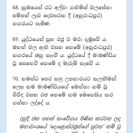
68. ක්‍රමයෙන් රට අල්වා ගනිමින් බලසේනා
සම්පත් ලැබ දෙවසරක දී (අනුරාධපුර)
නගරයට පැමිණ
69. යුද්ධයෙන් සුභ රජු ව මරා දැමුවේ ය.
මහත් බල ඇති වසභ තෙමේ (අනුරාධපුර)
නගරයේ ඡත්‍ර නැංවී ය. යුද්ධයේ දී මාමණ්ඩිය
වූ සෙනෙවි තෙමේ ද මැරුම් කෑවේ ය.
70. තමන්ට පෙර කළ උපකාරයට සැලකීමක්
ලෙස තම මාමණ්ඩියගේ මෙත්තා නම් වූ
බිරිඳ වසභ රජ තෙමේ තම මෙහෙසිය කර
ගන්නා ලද්දේ ය.
(හුදී ජන පහන් සංවේගය පිණිස කරවන ලද
මහාවංශයේ ‘දොළොස්රජුන්ගේ පුවත’ නම් වූ