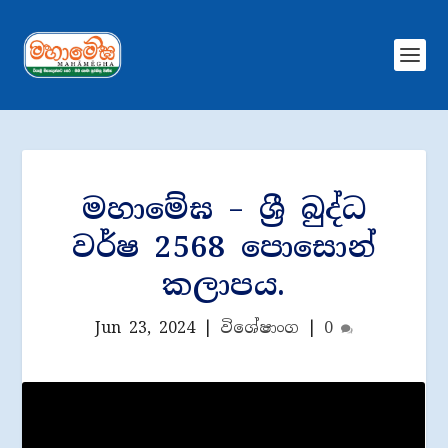
මහාමේඝ – ශ්‍රී බුද්ධ
වර්ෂ 2568 පොසොන්
කලාප​ය.
Jun 23, 2024
|
විශේෂාංග
|
0