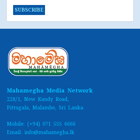
Mahamegha Media Network
228/1, New Kandy Road,
Pittugala, Malambe, Sri Lanka.
Mobile: (+94) 071 555 6666
Email: info@mahamegha.lk