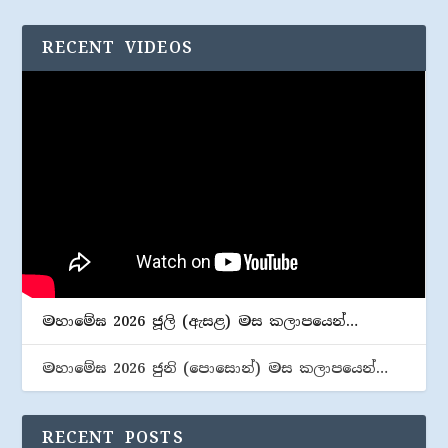
RECENT VIDEOS
මහාමේඝ 2026 ජූලි (​ඇසළ) මස කලාපයෙන්…
මහාමේඝ 2026 ජුනි (​පොසොන්) මස කලාපයෙන්…
RECENT POSTS