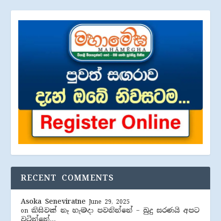
RECENT COMMENTS
Asoka Seneviratne
June 29, 2025
කිසිවක් නෑ හැමදා පවතින්නේ – බුදු සරණයි අපට
on
වටින්නේ…