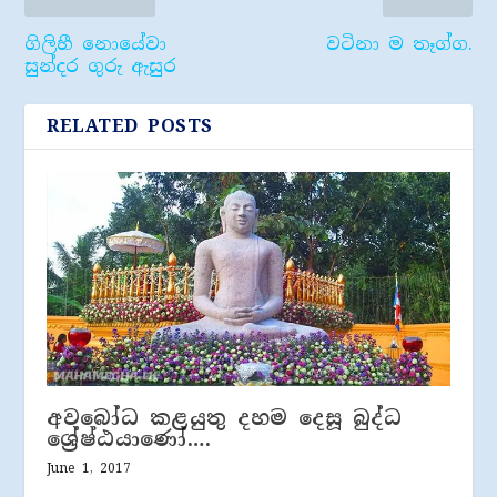
ගිලිහී ​නොයේවා
වටිනා ම තෑග්ග.
සුන්දර ගුරු ඇසුර
RELATED POSTS
අවබෝධ කළයුතු දහම දෙසූ බුද්ධ
ශ්‍රේෂ්ඨයාණෝ….
June 1, 2017