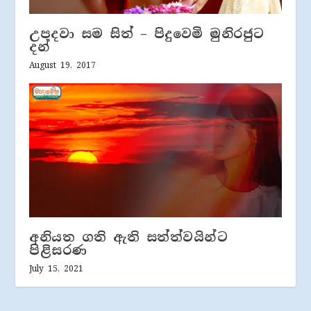
උපදවා සම සිත් – පිදුවෙමි මුනිරජුට
දන්
August 19, 2017
අනියත ගති ඇති සත්ත්වයින්ට
පිළිසරණ
July 15, 2021