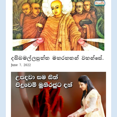
දබ්බමල්ලපුත්ත මහරහතන් වහන්සේ.
June 7, 2022