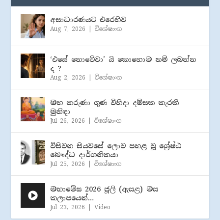
අසාධාරණයට එරෙහිව
Aug 7, 2026
|
විශේෂාංග
‘එසේ නොවේවා’ යි කොහොම නම් ලබන්න
ද ?
Aug 2, 2026
|
විශේෂාංග
මහ කරුණා ගුණ විහිදා දම්සක කැරකී
මුනිඳා
Jul 26, 2026
|
විශේෂාංග
විසිවන සියවසේ ලොව පහළ වූ ශ්‍රේෂ්ඨ
බෞද්ධ දාර්ශනිකයා
Jul 25, 2026
|
විශේෂාංග
මහාමේඝ 2026 ජූලි (​ඇසළ) මස
කලාපයෙන්…
Jul 23, 2026
|
Video