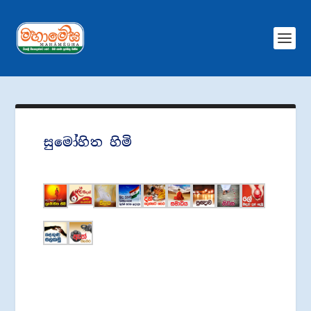
සුමෝහිත හිමි