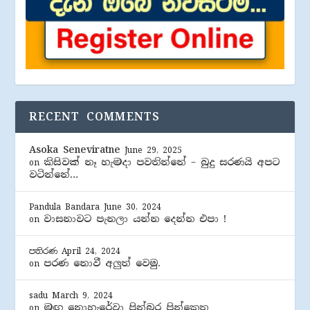
RECENT COMMENTS
Asoka Seneviratne
June 29, 2025
කිසිවක් නෑ හැමදා පවතින්නේ – බුදු සරණයි අපට
on
වටින්නේ…
Pandula Bandara
June 30, 2024
වාසනාවට පැනලා යන්න දෙන්න එපා !
on
පතිරණ
April 24, 2024
පරණ නොවී අලුත් වෙමු.
on
sadu
March 9, 2024
මඟ නොහැරේවා පින්බර පින්කෙත
on