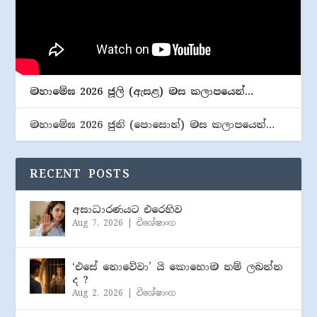
මහාමේඝ 2026 ජූලි (​ඇසළ) මස කලාපයෙන්…
මහාමේඝ 2026 ජුනි (​පොසොන්) මස කලාපයෙන්…
RECENT POSTS
අසාධාරණයට එරෙහිව
Aug 7, 2026
|
විශේෂාංග
‘එසේ නොවේවා’ යි කොහොම නම් ලබන්න
ද ?
Aug 2, 2026
|
විශේෂාංග