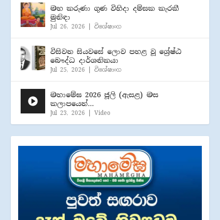
මහ කරුණා ගුණ විහිදා දම්සක කැරකී
මුනිඳා
Jul 26, 2026
|
විශේෂාංග
විසිවන සියවසේ ලොව පහළ වූ ශ්‍රේෂ්ඨ
බෞද්ධ දාර්ශනිකයා
Jul 25, 2026
|
විශේෂාංග
මහාමේඝ 2026 ජූලි (​ඇසළ) මස
කලාපයෙන්…
Jul 23, 2026
|
Video