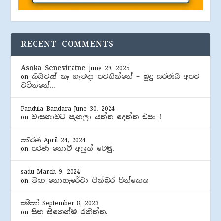
RECENT COMMENTS
Asoka Seneviratne
June 29, 2025
කිසිවක් නෑ හැමදා පවතින්නේ – බුදු සරණයි අපට
on
වටින්නේ…
Pandula Bandara
June 30, 2024
වාසනාවට පැනලා යන්න දෙන්න එපා !
on
පතිරණ
April 24, 2024
පරණ නොවී අලුත් වෙමු.
on
sadu
March 9, 2024
මඟ නොහැරේවා පින්බර පින්කෙත
on
සම්පත්
September 8, 2023
සිත සිතෙන්ම රකින්න.
on