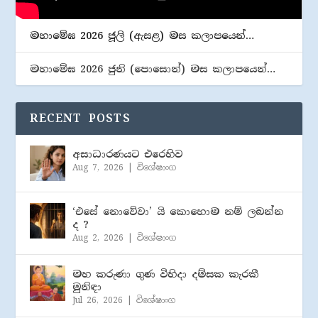
මහාමේඝ 2026 ජූලි (​ඇසළ) මස කලාපයෙන්…
මහාමේඝ 2026 ජුනි (​පොසොන්) මස කලාපයෙන්…
RECENT POSTS
අසාධාරණයට එරෙහිව
Aug 7, 2026
|
විශේෂාංග
‘එසේ නොවේවා’ යි කොහොම නම් ලබන්න
ද ?
Aug 2, 2026
|
විශේෂාංග
මහ කරුණා ගුණ විහිදා දම්සක කැරකී
මුනිඳා
Jul 26, 2026
|
විශේෂාංග