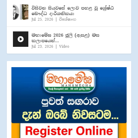
විසිවන සියවසේ ලොව පහළ වූ ශ්‍රේෂ්ඨ
බෞද්ධ දාර්ශනිකයා
Jul 25, 2026
|
විශේෂාංග
මහාමේඝ 2026 ජූලි (​ඇසළ) මස
කලාපයෙන්…
Jul 23, 2026
|
Video